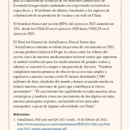
para la concesión de licencias de los derechos comerciales de
Evusheld (tixagevimab combinado con cilgavimab) en territorios
específicos, y 10 millones de dólares vinculados a los ingresos de
colaboración de un productor de vacunas con sede en China.
El beneficio básico por acción (BPA) del ejercicio 2021 aumentó un
32%, desde los US$4.02 en el ejercicio 2020 hasta US$5,29 en el
ejercicio 2021.
El Director General de AstraZeneca, Pascal Soriot dijo
“AstraZeneca continúo su sólida trayectoria de crecimiento en 2021,
con una productividad en I+D que la coloca entre las líderes del
sector, cinco de nuestros medicamentos tuvieron ventas que superaron
el umbral establecido para los medicamentos de grandes ventas y
además se concretó la compra e integración de Alexion. “También
cumplimos nuestra promesa de ofrecer un acceso más amplio y
equitativo a nuestra vacuna covid-19, hemos distribuido 2.500
millones de dosis alrededor del mundo y hemos avanzado mucho en
reducir nuestras emisiones de gases que contribuyen al efecto
invernadero”. “El crecimiento fue equilibrado en todas nuestras áreas
estratégicas y también vimos un crecimiento de dos dígitos en todas
nuestras principales regiones, incluyendo en los mercados
emergentes, a pesar de algunas adversidades en China”.
Referencias
AstraZeneca. Full year and Q4 2021 results. 10 de febrero de 2022.
https://www.astrazeneca.com/content/dam/az/PDF/2021/full-year/Full-
year-2021-results-announcement.pdf