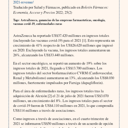
2021-revenue/
Traducido por Salud y Fármacos, publicado en
Boletín Fármacos:
Economía, Acceso y Precios
2022; 25(2)
Tags: AstraZeneca, ganancias de las empresas farmacéuticas, oncología,
vacunas covid-19, enfermedades raras
AstraZeneca ha reportado US$37.420 millones en ingresos totales
(incluyendo las vacunas covid-19) para el 2021 [1]. Esto representa un
crecimiento de 41% respecto de los US$26.620 millones que ingresó
en 2020. Excluyendo la vacuna, los ingresos totales aumentaron un
26%, alcanzando los US$33.440 millones.
En el sector oncológico, se reportó un aumento de 19% sobre los
ingresos totales de 2021, llegando a US$13.700 millones. Los
ingresos totales del sector biofarmacéutico CVRM (Cardiovascular,
Renal y Metabolismo) aumentaron un 13%, alcanzando los US$8.030
millones, fuertemente impulsados por Farxiga (dapagliflozin).
Para el área de enfermedades raras, los ingresos totales tras la
adquisición de Alexión [2] el 21 de julio de 2021 fueron US$3.070
millones, un crecimiento del 8%. Los ingresos totales para el sector
de covid-19 fueron de US$4.110 millones en 2021, lo que comprendía
US$114 millones a través de asociaciones.
Como ingresos a través de asociaciones, en el cuarto trimestre de
2021 se informaron US$50 millones a través de un acuerdo de opción