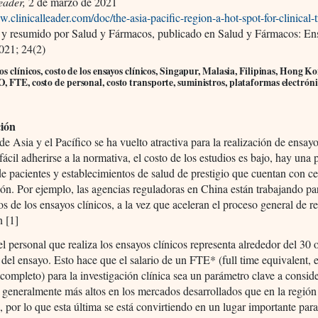
eader,
2 de marzo de 2021
w.clinicalleader.com/doc/the-asia-pacific-region-a-hot-spot-for-clinical-
 y resumido por Salud y Fármacos, publicado en Salud y Fármacos: En
021; 24(2)
os clínicos, costo de los ensayos clínicos, Singapur, Malasia, Filipinas, Hong Ko
 FTE, costo de personal, costo transporte, suministros, plataformas electróni
ción
de Asia y el Pacífico se ha vuelto atractiva para la realización de ensayo
fácil adherirse a la normativa, el costo de los estudios es bajo, hay una
de pacientes y establecimientos de salud de prestigio que cuentan con c
ión. Por ejemplo, las agencias reguladoras en China están trabajando pa
os de los ensayos clínicos, a la vez que aceleran el proceso general de r
n [1]
el personal que realiza los ensayos clínicos representa alrededor del 30
l del ensayo. Esto hace que el salario de un FTE* (full time equivalent,
completo) para la investigación clínica sea un parámetro clave a conside
 generalmente más altos en los mercados desarrollados que en la región
o, por lo que esta última se está convirtiendo en un lugar importante para