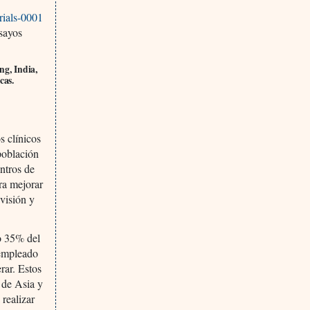
trials-0001
sayos
ng, India,
cas.
s clínicos
 población
entros de
ra mejorar
evisión y
 o 35% del
 empleado
rar. Estos
 de Asia y
 realizar