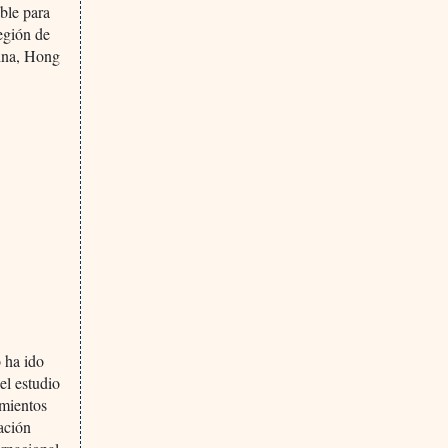
ble para
región de
hina, Hong
o ha ido
el estudio
imientos
ación