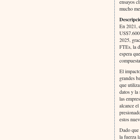
ensayos cl
mucho meno
Descripci
En 2021, 
US$7.600 
2025, graci
FTEs, la d
espera que
compuesta
El impacto
grandes ba
que utiliz
datos y la
las empres
alcance el
presionado
estos nuev
Dado que u
la fuerza 