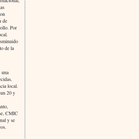
ernacional,
las
ron
n de
ollo. Por
cal.
disminuido
to de la
n una
ecidas.
cia local.
 un 20 y
anto,
ene, CMIC
nal y se
cos.