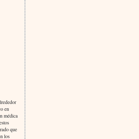
alrededor
co en
ón médica
estos
rado que
en los