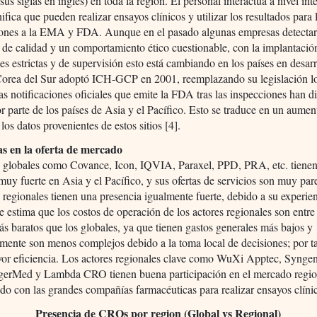
sus siglas en inglés) en toda la región. El personal interactúa a nivel int
nifica que pueden realizar ensayos clínicos y utilizar los resultados para 
iones a la EMA y FDA. Aunque en el pasado algunas empresas detecta
de calidad y un comportamiento ético cuestionable, con la implantació
es estrictas y de supervisión esto está cambiando en los países en desarr
Corea del Sur adoptó ICH-GCP en 2001, reemplazando su legislación lo
s notificaciones oficiales que emite la FDA tras las inspecciones han 
r parte de los países de Asia y el Pacífico. Esto se traduce en un aumen
los datos provenientes de estos sitios [4].
s en la oferta de mercado
globales como Covance, Icon, IQVIA, Paraxel, PPD, PRA, etc. tiene
muy fuerte en Asia y el Pacífico, y sus ofertas de servicios son muy par
egionales tienen una presencia igualmente fuerte, debido a su experien
 estima que los costos de operación de los actores regionales son entre
 baratos que los globales, ya que tienen gastos generales más bajos y
lmente son menos complejos debido a la toma local de decisiones; por t
yor eficiencia. Los actores regionales clave como WuXi Apptec, Syng
gerMed y Lambda CRO tienen buena participación en el mercado regio
do con las grandes compañías farmacéuticas para realizar ensayos clíni
Presencia de CROs por region (Global vs Regional)