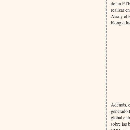
de un FTE 
realizar e
Asia y el 
Kong e Ind
Además, el
generado l
global ent
sobre las 