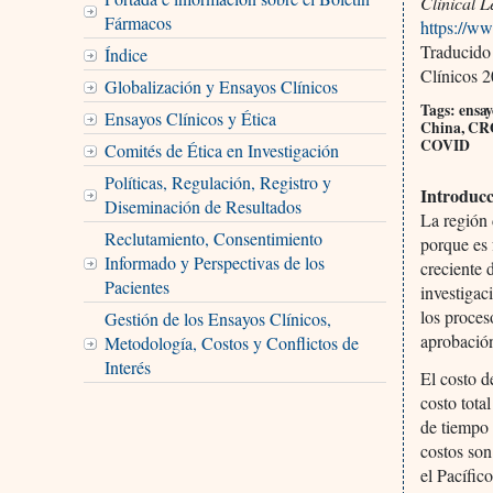
Clinical L
Fármacos
https://ww
Traducido
Índice
Clínicos 2
Globalización y Ensayos Clínicos
Tags: ensay
Ensayos Clínicos y Ética
China, CRO,
COVID
Comités de Ética en Investigación
Políticas, Regulación, Registro y
Introduc
Diseminación de Resultados
La región 
Reclutamiento, Consentimiento
porque es 
Informado y Perspectivas de los
creciente 
Pacientes
investigac
los proces
Gestión de los Ensayos Clínicos,
aprobació
Metodología, Costos y Conflictos de
Interés
El costo d
costo tota
de tiempo 
costos son
el Pacífic