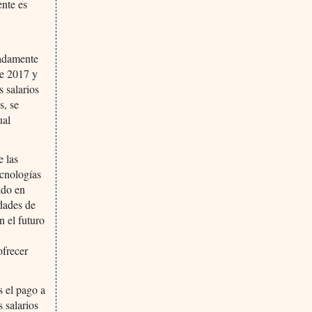
ente es
madamente
re 2017 y
s salarios
s, se
ual
e las
ecnologías
ado en
idades de
n el futuro
ofrecer
s el pago a
 salarios