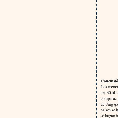
Conclusi
Los menore
del 30 al 
comparació
de Singap
países se
se hagan i