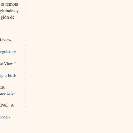
era remota
globales y
egión de
Review,
egulatory-
ye View,”
ry-a-birds-
020.
are-Life-
 APAC: A
ional-