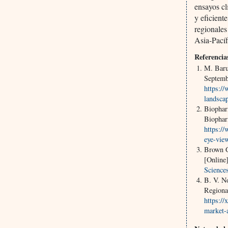
ensayos cl
y eficient
regionales
Asia-Pacíf
Referencia
M. Baru
Septemb
https:/
landsca
Biophar
Biophar
https:/
eye-vie
Brown G
[Online
Science
B. V. N
Regiona
https://
market-