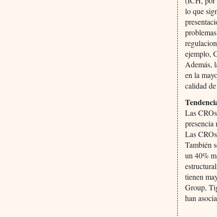
(ICH, por 
lo que sig
presentac
problemas 
regulacion
ejemplo, 
Además, la
en la mayo
calidad de 
Tendencia
Las CROs 
presencia 
Las CROs r
También se
un 40% más
estructura
tienen ma
Group, Ti
han asocia