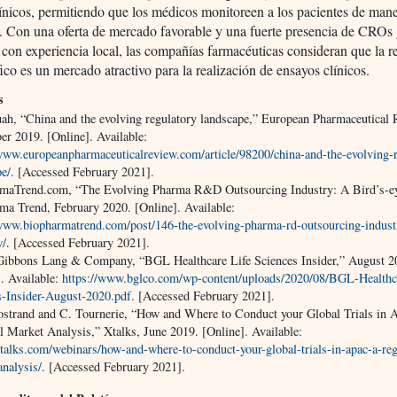
ínicos, permitiendo que los médicos monitoreen a los pacientes de man
e. Con una oferta de mercado favorable y una fuerte presencia de CROs 
 con experiencia local, las compañías farmacéuticas consideran que la r
ico es un mercado atractivo para la realización de ensayos clínicos.
s
ah, “China and the evolving regulatory landscape,” European Pharmaceutical 
er 2019. [Online]. Available:
/www.europeanpharmaceuticalreview.com/article/98200/china-and-the-evolving-r
pe/
. [Accessed February 2021].
maTrend.com, “The Evolving Pharma R&D Outsourcing Industry: A Bird’s-e
ma Trend, February 2020. [Online]. Available:
/www.biopharmatrend.com/post/146-the-evolving-pharma-rd-outsourcing-indust
w/
. [Accessed February 2021].
ibbons Lang & Company, “BGL Healthcare Life Sciences Insider,” August 2
]. Available:
https://www.bglco.com/wp-content/uploads/2020/08/BGL-Healthc
s-Insider-August-2020.pdf
. [Accessed February 2021].
ostrand and C. Tournerie, “How and Where to Conduct your Global Trials in
l Market Analysis,” Xtalks, June 2019. [Online]. Available:
xtalks.com/webinars/how-and-where-to-conduct-your-global-trials-in-apac-a-reg
analysis/
. [Accessed February 2021].