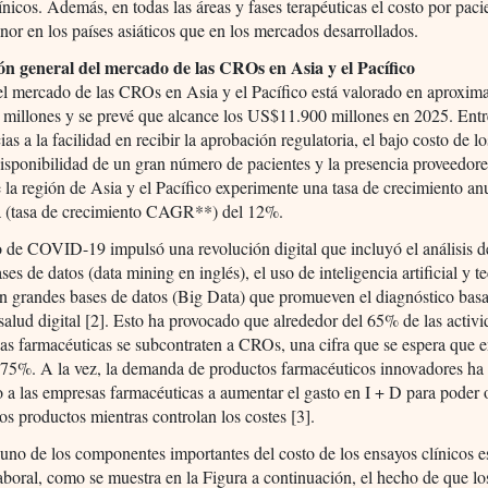
ínicos. Además, en todas las áreas y fases terapéuticas el costo por paci
r en los países asiáticos que en los mercados desarrollados.
ón general del mercado de las CROs en Asia y el Pacífico
el mercado de las CROs en Asia y el Pacífico está valorado en aproxi
millones y se prevé que alcance los US$11.900 millones en 2025. Ent
as a la facilidad en recibir la aprobación regulatoria, el bajo costo de lo
isponibilidad de un gran número de pacientes y la presencia proveedore
 la región de Asia y el Pacífico experimente una tasa de crecimiento an
 (tasa de crecimiento CAGR**) del 12%.
 de COVID-19 impulsó una revolución digital que incluyó el análisis d
ses de datos (data mining en inglés), el uso de inteligencia artificial y t
an grandes bases de datos (Big Data) que promueven el diagnóstico bas
 salud digital [2]. Esto ha provocado que alrededor del 65% de las activ
as farmacéuticas se subcontraten a CROs, una cifra que se espera que e
 75%. A la vez, la demanda de productos farmacéuticos innovadores ha
 a las empresas farmacéuticas a aumentar el gasto en I + D para poder 
os productos mientras controlan los costes [3].
no de los componentes importantes del costo de los ensayos clínicos e
laboral, como se muestra en la Figura a continuación, el hecho de que los