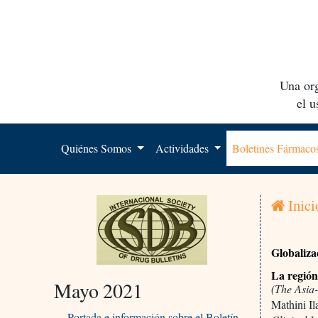
Una org
el 
Quiénes Somos
Actividades
Boletines Fármac
Inici
Globaliza
La región 
Mayo 2021
(The Asia-
Mathini I
Portada e información sobre el Boletín