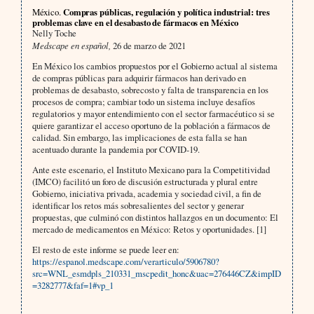
México.
Compras públicas, regulación y política industrial: tres
problemas clave en el desabasto de fármacos en México
Nelly Toche
Medscape en español,
26 de marzo de 2021
En México los cambios propuestos por el Gobierno actual al sistema
de compras públicas para adquirir fármacos han derivado en
problemas de desabasto, sobrecosto y falta de transparencia en los
procesos de compra; cambiar todo un sistema incluye desafíos
regulatorios y mayor entendimiento con el sector farmacéutico si se
quiere garantizar el acceso oportuno de la población a fármacos de
calidad. Sin embargo, las implicaciones de esta falla se han
acentuado durante la pandemia por COVID-19.
Ante este escenario, el Instituto Mexicano para la Competitividad
(IMCO) facilitó un foro de discusión estructurada y plural entre
Gobierno, iniciativa privada, academia y sociedad civil, a fin de
identificar los retos más sobresalientes del sector y generar
propuestas, que culminó con distintos hallazgos en un documento: El
mercado de medicamentos en México: Retos y oportunidades. [1]
El resto de este informe se puede leer en:
https://espanol.medscape.com/verarticulo/5906780?
src=WNL_esmdpls_210331_mscpedit_honc&uac=276446CZ&impID
=3282777&faf=1#vp_1