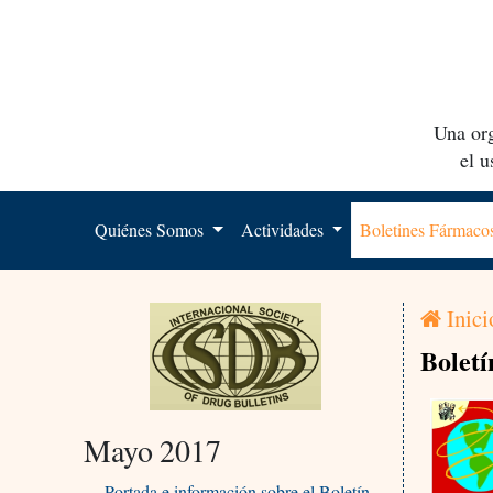
Una org
el 
Quiénes Somos
Actividades
Boletines Fármac
Inici
Boletí
Mayo 2017
Portada e información sobre el Boletín