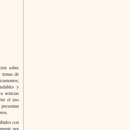
ción sobre
o temas de
icamentos;
endables y
a noticias
bre el uso
 presentan
bros.
cibidos con
emente por