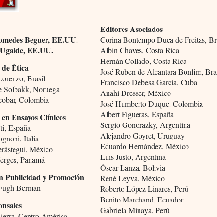
Editores Asociados
omedes Beguer, EE.UU.
Corina Bontempo Duca de Freitas, Br
 Ugalde, EE.UU.
Albin Chaves, Costa Rica
Hernán Collado, Costa Rica
 de Ética
José Ruben de Alcantara Bonfim, Bra
Lorenzo, Brasil
Francisco Debesa García, Cuba
e Solbakk, Noruega
Anahí Dresser, México
cobar, Colombia
José Humberto Duque, Colombia
Albert Figueras, España
 en Ensayos Clínicos
Sergio Gonorazky, Argentina
ti, España
Alejandro Goyret, Uruguay
gnoni, Italia
Eduardo Hernández, México
ástegui, México
Luis Justo, Argentina
erges, Panamá
Óscar Lanza, Bolivia
n Publicidad y Promoción
René Leyva, México
 Fugh-Berman
Roberto López Linares, Perú
Benito Marchand, Ecuador
onsales
Gabriela Minaya, Perú
Sierra, Centro América