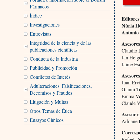
Fármacos
Índice
Editores
Investigaciones
Núria H
Antonio
Entrevistas
Integridad de la ciencia y de las
Asesores
publicaciones científicas
Claudio 
Jan Helg
Conducta de la Industria
Jaime Es
Publicidad y Promoción
Asesores
Conflictos de Interés
Juan Ervi
Adulteraciones, Falsificaciones,
Gianni To
Decomisos y Fraudes
Emma Ver
Litigación y Multas
Claude V
Otros Temas de Ética
Asesor e
Ensayos Clínicos
Adriane
Corresp
Rafaela 