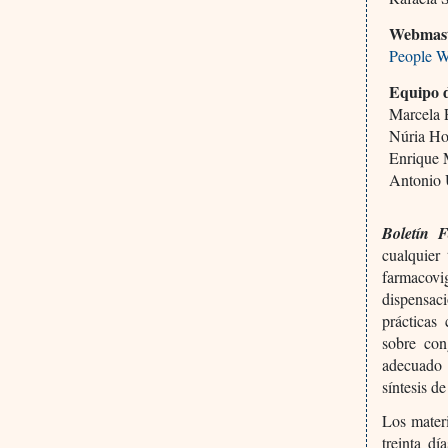
Webmas
People W
Equipo 
Marcela
Núria H
Enrique 
Antonio
Boletín 
cualquier
farmacovi
dispensac
prácticas
sobre con
adecuado
síntesis d
Los materi
treinta d