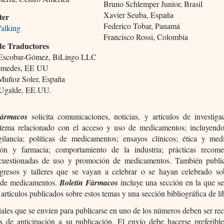
Bruno Schlemper Junior, Brasil
Xavier Seuba, España
ter
Federico Tobar, Panamá
alking
Francisco Rossi, Colombia
de Traductores
 Escobar-Gómez, BiLingo LLC
omedes, EE UU
Muñoz Soler, España
 Ugalde, EE.UU.
Fármacos
solicita comunicaciones, noticias, y artículos de investiga
 tema relacionado con el acceso y uso de medicamentos; incluyend
gilancia; políticas de medicamentos; ensayos clínicos; ética y med
ión y farmacia; comportamiento de la industria; prácticas recom
 cuestionadas de uso y promoción de medicamentos. También public
gresos y talleres que se vayan a celebrar o se hayan celebrado so
 de medicamentos.
Boletín Fármacos
incluye una sección en la que se
e artículos publicados sobre estos temas y una sección bibliográfica de li
ales que se envíen para publicarse en uno de los números deben ser re
ías de anticipación a su publicación. El envío debe hacerse preferibl