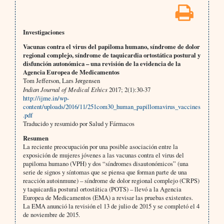
Investigaciones
Vacunas contra el virus del papiloma humano, síndrome de dolor
regional complejo, síndrome de taquicardia ortostática postural y
disfunción autonómica – una revisión de la evidencia de la
Agencia Europea de Medicamentos
Tom Jefferson, Lars Jørgensen
Indian Journal of Medical Ethics
2017; 2(1):30-37
http://ijme.in/wp-
content/uploads/2016/11/251com30_human_papillomavirus_vaccines
.pdf
Traducido y resumido por Salud y Fármacos
Resumen
La reciente preocupación por una posible asociación entre la
exposición de mujeres jóvenes a las vacunas contra el virus del
papiloma humano (VPH) y dos “síndromes disautonómicos” (una
serie de signos y síntomas que se piensa que forman parte de una
reacción autoinmune) – síndrome de dolor regional complejo (CRPS)
y taquicardia postural ortostática (POTS) – llevó a la Agencia
Europea de Medicamentos (EMA) a revisar las pruebas existentes.
La EMA anunció la revisión el 13 de julio de 2015 y se completó el 4
de noviembre de 2015.