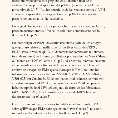
decidiera responder a esta pregunta en su informe final de la
evaluación que puso disposición del público (con fecha del 11 de
noviembre de 2015): “… los beneficios de las vacunas contra el VPH
continúan superando sus riesgos” (Ver [9], p 39). De hecho, esto
parecía ser una conclusión inevitable.
En segundo lugar, los criterios para incluir los ensayos no son claros y
parecen contradictorios. Uno de los relatores comentó este hecho
(Cuadro 1: G, p. 29).
En tercer lugar, el PRAC no evaluó una cuarta parte de los ensayos
que aportaron datos al análisis de los posibles casos de CRPS y
POTS. Para la vacuna qHPV, el denominador combinado (el número
total de mujeres) de los ensayos clínicos presentados por Merck Sharp
& Dohme es 44.793 (Cuadro 1: C, p 7). Al cruzar la información sobre
el número de ensayos clínicos de la vacuna contra el VPH con el
archivo de ensayos de EMA queda claro que la EMA no tiene los
informes de los ensayos clínicos: V501-007, V501-011, V501-024 y
V501-025 (ver Cuadro 2). El denominador total (número de mujeres)
en estos ensayos es 4.427. Esto representa que el PRAC no parece
haber comprobado el 12% del conjunto de datos de los fabricantes
(4427/36796, 12%). En el caso de los ensayos de bHPV hay un
desajuste similar (Cuadro 3).
Cuarto, al menos cuatro ensayos incluidos en el archivo de EMA
sobre qHPV (o que EMA sabe que existen) (ver Cuadro 2) no están
incluidos en la lista de los fabricantes (Cuadro 1: C, p 7).