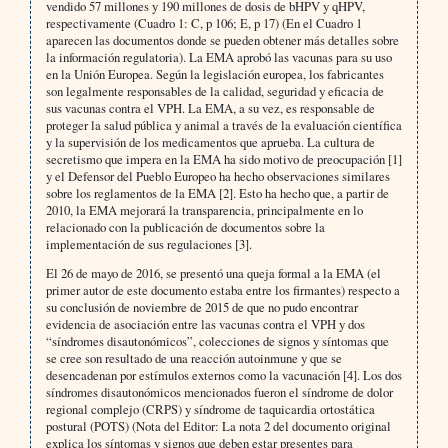
vendido 57 millones y 190 millones de dosis de bHPV y qHPV,
respectivamente (Cuadro 1: C, p 106; E, p 17) (En el Cuadro 1
aparecen las documentos donde se pueden obtener más detalles sobre
la información regulatoria). La EMA aprobó las vacunas para su uso
en la Unión Europea. Según la legislación europea, los fabricantes
son legalmente responsables de la calidad, seguridad y eficacia de
sus vacunas contra el VPH. La EMA, a su vez, es responsable de
proteger la salud pública y animal a través de la evaluación científica
y la supervisión de los medicamentos que aprueba. La cultura de
secretismo que impera en la EMA ha sido motivo de preocupación [1]
y el Defensor del Pueblo Europeo ha hecho observaciones similares
sobre los reglamentos de la EMA [2]. Esto ha hecho que, a partir de
2010, la EMA mejorará la transparencia, principalmente en lo
relacionado con la publicación de documentos sobre la
implementación de sus regulaciones [3].
El 26 de mayo de 2016, se presentó una queja formal a la EMA (el
primer autor de este documento estaba entre los firmantes) respecto a
su conclusión de noviembre de 2015 de que no pudo encontrar
evidencia de asociación entre las vacunas contra el VPH y dos
“síndromes disautonómicos”, colecciones de signos y síntomas que
se cree son resultado de una reacción autoinmune y que se
desencadenan por estímulos externos como la vacunación [4]. Los dos
síndromes disautonómicos mencionados fueron el síndrome de dolor
regional complejo (CRPS) y síndrome de taquicardia ortostática
postural (POTS) (Nota del Editor: La nota 2 del documento original
explica los síntomas y signos que deben estar presentes para