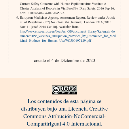
Current Safety Concerns with Human Papillomavirus Vaccine: A
Cluster Analysis of Reports in VigiBase(®). Drug Safety. 2016 Sep 16.
doi:10.1007/s40264-016-0456-3.
European Medicines Agency. Assessment Report. Review under Article
20 of Regulation (EC) No 726/2004 [Internet]. London:EMA; 2015
Nov 11 [cited 2016 Oct 10]. Available from:
http://www.ema.europa.eu/docs/en_GB/document_library/Referrals_do
cument/HPV_vaccines_20/Opinion_provided_by_Committee_for_Med
icinal_Products_for_Human_Use/WC500197129.pdf
creado el 4 de Diciembre de 2020
Los contenidos de esta página se
distribuyen bajo una Licencia Creative
Commons Atribución-NoComercial-
CompartirIgual 4.0 Internacional.