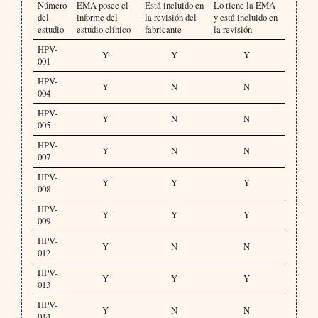
Número
EMA posee el
Está incluido en
Lo tiene la EMA
del
informe del
la revisión del
y está incluido en
estudio
estudio clínico
fabricante
la revisión
HPV-
Y
Y
Y
001
HPV-
Y
N
N
004
HPV-
Y
N
N
005
HPV-
Y
N
N
007
HPV-
Y
Y
Y
008
HPV-
Y
Y
Y
009
HPV-
Y
N
N
012
HPV-
Y
Y
Y
013
HPV-
Y
N
N
014