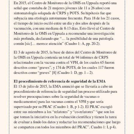
En 2015, el Centro de Monitoreo de la OMS en Uppsala reportó una
señal que constaba de 21 mujeres jóvenes (de 11 a 26 años) con
sintomatología solapada de CRPS y POTS. Su hipótesis fue que
subyacía una etiología autoinmune frecuente. Para 18 de los 21 casos,
el tiempo de inicio osciló entre un día y dos años después de la
vacunación, con una mediana de 8-13 días. Esto llevó al Centro de
Monitoreo de la OMS en Uppsala a recomendar una investigación
más profunda, declarando que “… la posibilidad de una patología
común [sic]… merece atención” (Cuadro 1: A, pp. 20-2).
El 3 de agosto de 2015, la base de datos del Centro de Monitoreo de
la OMS en Uppsala contenía un total de 94 informes de CRPS
relacionados con la vacuna contra el VPH, de los cuales 65 fueron
descritos como “graves”, y 174 de POTS, de los cuales 117 fueron
descritos como “graves” [8] (Cuadro 1: D, pp. 1 – 2).
El procedimiento de referencia de seguridad de la EMA
El 13 de julio de 2015, la EMA anunció que se llevaría a cabo un
procedimiento de referencia de seguridad (un proceso utilizado para
resolver preocupaciones sobre la seguridad de vacunas o
medicamentos) para las vacunas contra el VPH y que sería
supervisado por su PRAC (Cuadro 1: B, p 1-2). El PRAC escogió
entre sus miembros a los “relatores” y “co-relatores” “que son los
que toman la iniciativa en la evaluación científica y tienen la tarea
de evaluar a fondo los datos y redactar las recomendaciones que luego
se comparten con todos los miembros del PRAC”. Cuadro 1: I, p 4).