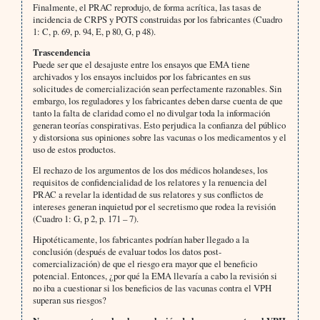
Finalmente, el PRAC reprodujo, de forma acrítica, las tasas de
incidencia de CRPS y POTS construidas por los fabricantes (Cuadro
1: C, p. 69, p. 94, E, p 80, G, p 48).
Trascendencia
Puede ser que el desajuste entre los ensayos que EMA tiene
archivados y los ensayos incluidos por los fabricantes en sus
solicitudes de comercialización sean perfectamente razonables. Sin
embargo, los reguladores y los fabricantes deben darse cuenta de que
tanto la falta de claridad como el no divulgar toda la información
generan teorías conspirativas. Esto perjudica la confianza del público
y distorsiona sus opiniones sobre las vacunas o los medicamentos y el
uso de estos productos.
El rechazo de los argumentos de los dos médicos holandeses, los
requisitos de confidencialidad de los relatores y la renuencia del
PRAC a revelar la identidad de sus relatores y sus conflictos de
intereses generan inquietud por el secretismo que rodea la revisión
(Cuadro 1: G, p 2, p. 171 – 7).
Hipotéticamente, los fabricantes podrían haber llegado a la
conclusión (después de evaluar todos los datos post-
comercialización) de que el riesgo era mayor que el beneficio
potencial. Entonces, ¿por qué la EMA llevaría a cabo la revisión si
no iba a cuestionar si los beneficios de las vacunas contra el VPH
superan sus riesgos?