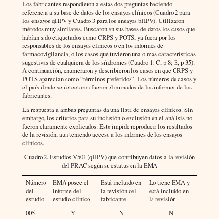
Los fabricantes respondieron a estas dos preguntas haciendo
referencia a su base de datos de los ensayos clínicos (Cuadro 2 para
los ensayos qHPV y Cuadro 3 para los ensayos bHPV). Utilizaron
métodos muy similares. Buscaron en sus bases de datos los casos que
habían sido etiquetados como CRPS y POTS, ya fuera por los
responsables de los ensayos clínicos o en los informes de
farmacovigilancia, o los casos que tuvieron una o más características
sugestivas de cualquiera de los síndromes (Cuadro 1: C, p 8; E, p 35).
A continuación, enumeraron y describieron los casos en que CRPS y
POTS aparecían como “términos preferidos”. Los números de casos y
el país donde se detectaron fueron eliminados de los informes de los
fabricantes.
La respuesta a ambas preguntas da una lista de ensayos clínicos. Sin
embargo, los criterios para su inclusión o exclusión en el análisis no
fueron claramente explicados. Esto impide reproducir los resultados
de la revisión, aun teniendo acceso a los informes de los ensayos
clínicos.
Cuadro 2. Estudios V501 (qHPV) que contribuyen datos a la revisión
del PRAC según su estatus en la EMA
Número
EMA posee el
Está incluido en
Lo tiene EMA y
del
informe del
la revisión del
está incluido en
estudio
estudio clínico
fabricante
la revisión
005
Y
N
N