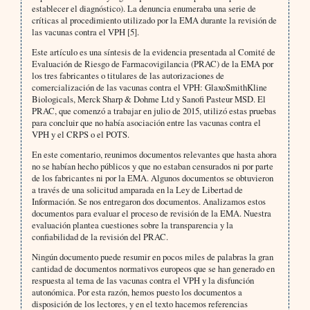
establecer el diagnóstico). La denuncia enumeraba una serie de
críticas al procedimiento utilizado por la EMA durante la revisión de
las vacunas contra el VPH [5].
Este artículo es una síntesis de la evidencia presentada al Comité de
Evaluación de Riesgo de Farmacovigilancia (PRAC) de la EMA por
los tres fabricantes o titulares de las autorizaciones de
comercialización de las vacunas contra el VPH: GlaxoSmithKline
Biologicals, Merck Sharp & Dohme Ltd y Sanofi Pasteur MSD. El
PRAC, que comenzó a trabajar en julio de 2015, utilizó estas pruebas
para concluir que no había asociación entre las vacunas contra el
VPH y el CRPS o el POTS.
En este comentario, reunimos documentos relevantes que hasta ahora
no se habían hecho públicos y que no estaban censurados ni por parte
de los fabricantes ni por la EMA. Algunos documentos se obtuvieron
a través de una solicitud amparada en la Ley de Libertad de
Información. Se nos entregaron dos documentos. Analizamos estos
documentos para evaluar el proceso de revisión de la EMA. Nuestra
evaluación plantea cuestiones sobre la transparencia y la
confiabilidad de la revisión del PRAC.
Ningún documento puede resumir en pocos miles de palabras la gran
cantidad de documentos normativos europeos que se han generado en
respuesta al tema de las vacunas contra el VPH y la disfunción
autonómica. Por esta razón, hemos puesto los documentos a
disposición de los lectores, y en el texto hacemos referencias