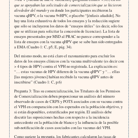
que se apoyaban las solicitudes de comercialización que se hicieron
alrededor del mundo
y en donde los participantes recibieron la
vacuna qHPV, o la vacuna 9vHPV, o placebo “[énfasis añadido]. No
hay una lista exhaustiva de todos los ensayos y la redacción sugiere
que sólo se incluyeron los datos de “ensayos útiles” (es decir, sólo los
que se utilizan para solicitar la concesión de licencias). La lista de
ensayos presentados por MSD al PRAC no parece corresponder a la
lista de ensayos con la vacuna qHPV que se sabe han sido entregados
a EMA (Cuadro 1: C, p5; E, pág. 34).
Del mismo modo, no está claro el razonamiento para excluir los
datos de los ensayos clínicos con la vacuna multivalente (es decir con
> 4 tipos de HPV) contra el VPH no registrada. La explicación es:
“… estas vacunas de HPV difieren de la vacuna qHPV” y “… ellas
[las mujeres jóvenes] habían recibido la vacuna qHPV antes de
inscribirse” (Cuadro 1: C, p.6)
Pregunta 3: Tras su comercialización, los Titulares de los Permisos
de Comercialización deben proporcionar un análisis del número
observado de casos de CRPS y POTS asociados con su vacuna contra
el VPH en comparación con los esperados en la población objetivo, y
si están disponibles, estratificados por región. El análisis debe
discutir las suposiciones hechas con respecto a la incidencia
antecedente en la población de blanco y la influencia de la posible
sub-notificación de casos asociados con las vacunas del VPH.
Como sugiere la pregunta, los fabricantes calcularon las tasas de