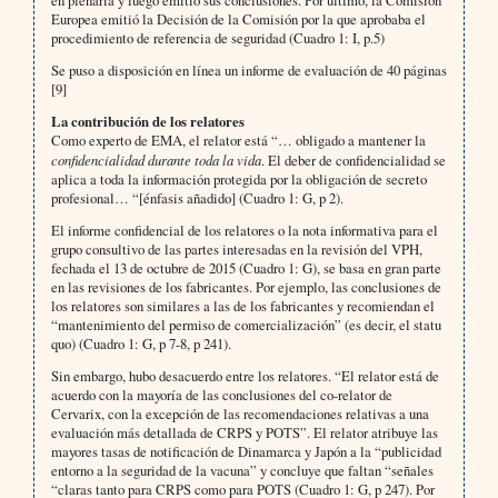
en plenaria y luego emitió sus conclusiones. Por último, la Comisión
Europea emitió la Decisión de la Comisión por la que aprobaba el
procedimiento de referencia de seguridad (Cuadro 1: I, p.5)
Se puso a disposición en línea un informe de evaluación de 40 páginas
[9]
La contribución de los relatores
Como experto de EMA, el relator está “… obligado a mantener la
confidencialidad durante toda la vida
. El deber de confidencialidad se
aplica a toda la información protegida por la obligación de secreto
profesional… “[énfasis añadido] (Cuadro 1: G, p 2).
El informe confidencial de los relatores o la nota informativa para el
grupo consultivo de las partes interesadas en la revisión del VPH,
fechada el 13 de octubre de 2015 (Cuadro 1: G), se basa en gran parte
en las revisiones de los fabricantes. Por ejemplo, las conclusiones de
los relatores son similares a las de los fabricantes y recomiendan el
“mantenimiento del permiso de comercialización” (es decir, el statu
quo) (Cuadro 1: G, p 7-8, p 241).
Sin embargo, hubo desacuerdo entre los relatores. “El relator está de
acuerdo con la mayoría de las conclusiones del co-relator de
Cervarix, con la excepción de las recomendaciones relativas a una
evaluación más detallada de CRPS y POTS”. El relator atribuye las
mayores tasas de notificación de Dinamarca y Japón a la “publicidad
entorno a la seguridad de la vacuna” y concluye que faltan “señales
“claras tanto para CRPS como para POTS (Cuadro 1: G, p 247). Por