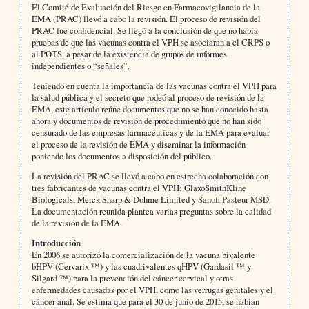
El Comité de Evaluación del Riesgo en Farmacovigilancia de la
EMA (PRAC) llevó a cabo la revisión. El proceso de revisión del
PRAC fue confidencial. Se llegó a la conclusión de que no había
pruebas de que las vacunas contra el VPH se asociaran a el CRPS o
al POTS, a pesar de la existencia de grupos de informes
independientes o “señales”.
Teniendo en cuenta la importancia de las vacunas contra el VPH para
la salud pública y el secreto que rodeó al proceso de revisión de la
EMA, este artículo reúne documentos que no se han conocido hasta
ahora y documentos de revisión de procedimiento que no han sido
censurado de las empresas farmacéuticas y de la EMA para evaluar
el proceso de la revisión de EMA y diseminar la información
poniendo los documentos a disposición del público.
La revisión del PRAC se llevó a cabo en estrecha colaboración con
tres fabricantes de vacunas contra el VPH: GlaxoSmithKline
Biologicals, Merck Sharp & Dohme Limited y Sanofi Pasteur MSD.
La documentación reunida plantea varias preguntas sobre la calidad
de la revisión de la EMA.
Introducción
En 2006 se autorizó la comercialización de la vacuna bivalente
bHPV (Cervarix ™) y las cuadrivalentes qHPV (Gardasil ™ y
Silgard ™) para la prevención del cáncer cervical y otras
enfermedades causadas por el VPH, como las verrugas genitales y el
cáncer anal. Se estima que para el 30 de junio de 2015, se habían