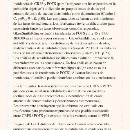
incidencia de CRPS y POTS (para “comparar con los esperados en la
población objetivo”) utilizando sus propias bases de datos y el
número de dosis de vacuna distribuidas como denominador (Cuadro 1:
C, p 69, p 94; E, p 80). Las comparaciones se basan en estimaciones
de las tasas de incidencia. Los fabricantes tuvieron dificultades para
reconstruir tanto las tasas observadas como las esperadas.
GlaxoSmithKline estimó la incidencia de POTS entre 15 y 140 /
100.000 en el mejor y peor escenario. GlaxoSmithKline, en el caso
del bHPV y debido a la incertidumbre de las dosis administradas,
realizó análisis de sensibilidad para las tasas de POTS utilizando las
tasas de incidencia anteriormente observadas (Cuadro 1: E, p. 57).
Los análisis de sensibilidad son útiles para evaluar el impacto de la
incertidumbre en las conclusiones. Dichos análisis se basan en
diferentes escenarios con diferentes hipótesis (en este caso las
posibles tasas de incidencia de POTS). Al variar las tasas de
incidencia, el análisis puede identificar cambios en las conclusiones.
Los fabricantes, tras describir los posibles casos de CRPS y POTS
que conocían, señalaron debilidades sistemáticas en los datos
(definiciones de caso incompletas, sub-notificación de casos,
ausencia de denominadores y descripciones rudimentarias).
Posteriormente concluyeron que la información evaluada era
insuficiente para proporcionar pruebas de una posible asociación
entre CRPS / POTS y la exposición a las vacunas contra el VPH.
Pregunta 4: Los Titulares del Permiso de Comercialización deben
entregar una evaluación crítica de la calidad de la evidencia de la