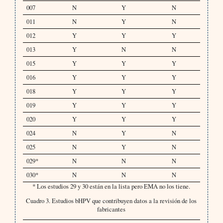
007
N
Y
N
011
N
Y
N
012
Y
Y
Y
013
Y
N
N
015
Y
Y
Y
016
Y
Y
Y
018
Y
Y
Y
019
Y
Y
Y
020
Y
Y
Y
024
N
Y
N
025
N
Y
N
029*
N
N
N
030*
N
N
N
* Los estudios 29 y 30 están en la lista pero EMA no los tiene.
Cuadro 3. Estudios bHPV que contribuyen datos a la revisión de los
fabricantes