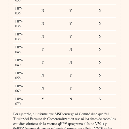
033
HPV-
N
Y
N
035
HPV-
N
Y
N
036
HPV-
N
Y
N
038
HPV-
Y
N
N
048
HPV-
Y
N
N
049
HPV-
N
Y
N
058
HPV-
N
Y
N
069
HPV-
Y
N
N
070
Por ejemplo, el informe que MSD entregó al Comité dice que “el
Titular del Permiso de Comercialización revisó los datos de todos los
estudios clínicos de la vacuna qHPV (programa clínico V501) y
9vHPV [vacuna de nueve valencias] (programa clínico V503) en los