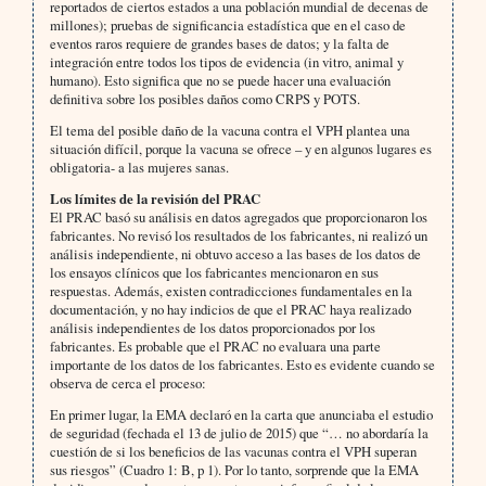
reportados de ciertos estados a una población mundial de decenas de
millones); pruebas de significancia estadística que en el caso de
eventos raros requiere de grandes bases de datos; y la falta de
integración entre todos los tipos de evidencia (in vitro, animal y
humano). Esto significa que no se puede hacer una evaluación
definitiva sobre los posibles daños como CRPS y POTS.
El tema del posible daño de la vacuna contra el VPH plantea una
situación difícil, porque la vacuna se ofrece – y en algunos lugares es
obligatoria- a las mujeres sanas.
Los límites de la revisión del PRAC
El PRAC basó su análisis en datos agregados que proporcionaron los
fabricantes. No revisó los resultados de los fabricantes, ni realizó un
análisis independiente, ni obtuvo acceso a las bases de los datos de
los ensayos clínicos que los fabricantes mencionaron en sus
respuestas. Además, existen contradicciones fundamentales en la
documentación, y no hay indicios de que el PRAC haya realizado
análisis independientes de los datos proporcionados por los
fabricantes. Es probable que el PRAC no evaluara una parte
importante de los datos de los fabricantes. Esto es evidente cuando se
observa de cerca el proceso:
En primer lugar, la EMA declaró en la carta que anunciaba el estudio
de seguridad (fechada el 13 de julio de 2015) que “… no abordaría la
cuestión de si los beneficios de las vacunas contra el VPH superan
sus riesgos” (Cuadro 1: B, p 1). Por lo tanto, sorprende que la EMA