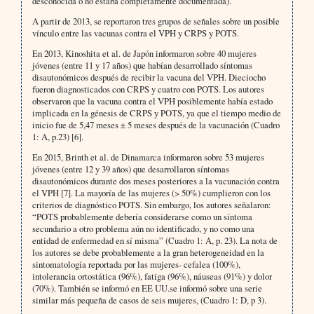
desconocida o no estaba completamente documentada).
A partir de 2013, se reportaron tres grupos de señales sobre un posible
vínculo entre las vacunas contra el VPH y CRPS y POTS.
En 2013, Kinoshita et al. de Japón informaron sobre 40 mujeres
jóvenes (entre 11 y 17 años) que habían desarrollado síntomas
disautonómicos después de recibir la vacuna del VPH. Dieciocho
fueron diagnosticados con CRPS y cuatro con POTS. Los autores
observaron que la vacuna contra el VPH posiblemente había estado
implicada en la génesis de CRPS y POTS, ya que el tiempo medio de
inicio fue de 5,47 meses ± 5 meses después de la vacunación (Cuadro
1: A, p.23) [6].
En 2015, Brinth et al. de Dinamarca informaron sobre 53 mujeres
jóvenes (entre 12 y 39 años) que desarrollaron síntomas
disautonómicos durante dos meses posteriores a la vacunación contra
el VPH [7]. La mayoría de las mujeres (> 50%) cumplieron con los
criterios de diagnóstico POTS. Sin embargo, los autores señalaron:
“POTS probablemente debería considerarse como un síntoma
secundario a otro problema aún no identificado, y no como una
entidad de enfermedad en sí misma” (Cuadro 1: A, p. 23). La nota de
los autores se debe probablemente a la gran heterogeneidad en la
sintomatología reportada por las mujeres- cefalea (100%),
intolerancia ortostática (96%), fatiga (96%), náuseas (91%) y dolor
(70%). También se informó en EE UU.se informó sobre una serie
similar más pequeña de casos de seis mujeres, (Cuadro 1: D, p 3).