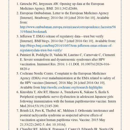
Gøtzsche PG, Jørgensen AW. Opening up data at the European
Medicines Agency. BMJ. 2011;342:d2686.
European Ombudsman. Letter to the European Medicines Agency
[Internet]. Strasbourg; 2014 Oct 10 [cited 2016 Oct 10]. Available
from:
http://www.ombudsman.europa.eu/en/cases/correspondence.faces/en/58
319/html.bookmark
Jefferson T. EMA’s release of regulatory data—trust but verify
[Internet]. BMJ blogs. 2014 Oct 7 [cited 2016 Oct 10]. Available from:
http://blogs.bmj.com/bmj/2014/10/07/tom-jefferson-emas-release-of-
regulatorydata-trust-but-verify/
Palmieri B, Poddighe D, Vadala M, Laurino C, Carnovale C, Clementi
E. Severe somatoform and dysautonomic syndromes after HPV
vaccination. Immunol Res. 2016: 1-11.DOI. 10.1007/s12026-016-
8820-z
Cochrane Nordic Centre. Complaint to the European Medicines
Agency (EMA) over maladministration at the EMA related to safety of
the HPV vaccines [Internet]. 2016 May 26 [cited 2016 Oct 10].
Available from
http://nordic.cochrane.org/research-highlights
Kinoshita T, Abe RT, Hineno A, Tsunekawa K, Nakane S, Ikeda S.
Peripheral sympathetic nerve dysfunction in adolescent Japanese girls
following immunization with the human papillomavirus vaccine. Intern
Med.2014;53(19):2185-200.
Brinth LS, Pors K, Theibel AC, Mehlsen J. Orthostatic intolerance and
postural tachycardia syndrome as suspected adverse effects of
vaccination against human papilloma virus. Vaccine. 2015 May
21;33(22):2602-5. doi: 10.1016/j.
Chandler RE, Juhlin K, Fransson J, Caster O, Edwards IR, Norén GN.