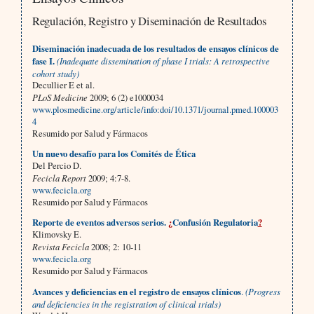
Regulación, Registro y Diseminación de Resultados
Diseminación inadecuada de los resultados de ensayos clínicos de
fase I.
(Inadequate dissemination of phase I trials: A retrospective
cohort study)
Decullier E et al.
PLoS Medicine
2009; 6 (2) e1000034
www.plosmedicine.org/article/info:doi/10.1371/journal.pmed.100003
4
Resumido por Salud y Fármacos
Un nuevo desafío para los Comités de Ética
Del Percio D.
Fecicla Report
2009; 4:7-8.
www.fecicla.org
Resumido por Salud y Fármacos
Reporte de eventos adversos serios.
¿
Confusión Regulatoria
?
Klimovsky E.
Revista Fecicla
2008; 2: 10-11
www.fecicla.org
Resumido por Salud y Fármacos
Avances y deficiencias en el registro de ensayos clínicos
.
(Progress
and deficiencies in the registration of clinical trials)