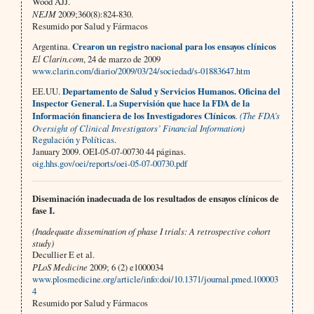
Wood AJJ.
NEJM
2009;360(8):824-830.
Resumido por Salud y Fármacos
Argentina.
Crearon un registro nacional para los ensayos clínicos
El Clarin.com
, 24 de marzo de 2009
www.clarin.com/diario/2009/03/24/sociedad/s-01883647.htm
EE.UU.
Departamento de Salud y Servicios Humanos. Oficina del
Inspector General.
La Supervisión que hace la FDA de la
Información financiera de los Investigadores Clínicos
. (The FDA’s
Oversight of Clinical Investigators’ Financial Information)
Regulación y Políticas
.
January 2009. OEI-05-07-00730 44 páginas.
oig.hhs.gov/oei/reports/oei-05-07-00730.pdf
Diseminación inadecuada de los resultados de ensayos clínicos de
fase I.
(Inadequate dissemination of phase I trials: A retrospective cohort
study)
Decullier E et al.
PLoS Medicine
2009; 6 (2) e1000034
www.plosmedicine.org/article/info:doi/10.1371/journal.pmed.100003
4
Resumido por Salud y Fármacos