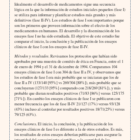
Idealmente el desarrollo de medicamentos sigue una secuencia
lógica en la que la información de estudios iniciales pequeños (fase I)
se utiliza para informar y planificar estudios más grandes y más
definitivos (fase II-IV). Los estudios de fase I son importantes porque
son los primeros que proveen información sobre el efecto de los
medicamentos en humanos. El desarrollo y la diseminación de los
ensayos fase I no ha sido estudiada. El objetivo de este estudio fue
comparar el inicio, la conclusión y la publicación de los ensayos
clínicos de fase I con los ensayos de fase II-IV.
Métodos y resultados
. Revisamos los protocolos que habían sido
aprobados por una muestra de comités de ética en Francia, entre el 1
de enero de 1994 y el 31 de diciembre de 1994. Comparamos 104
ensayos clínicos de fase I con 304 de fase II a IV, y observamos que
los estudios de fase I era más probable que se iniciaran que los de
fase II a IV (133/140 [95%] vs 269/304 [88%]), más probable que se
concluyeran (127/133 [95%] comparado con 218/269 [81%]), y más
probable que dieran resultados positivos (71/83 [86%] versus 125/175
[71%]). En cambio los ensayos clínicos de fase I se publicaron con
menor frecuencia que los de fase II-IV 21/127 (17%) versus 93/128
(43%) incluso al controlar por resultados positivos 18/71(25%) versus
79/125 (63%).
Conclusiones
.
El inicio, la conclusión, y la publicación de los
ensayos clínicos de fase I es diferente a la de otros estudios. Es más,
los resultados de estos ensayos deberían publicarse para asegurar la
integridad del conocimiento científico, y la seguridad de los