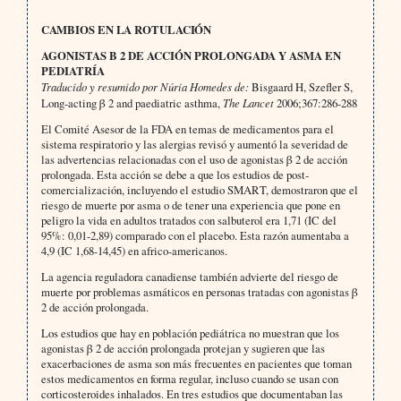
CAMBIOS EN LA ROTULACIÓN
AGONISTAS Β 2 DE ACCIÓN PROLONGADA Y ASMA EN
PEDIATRÍA
Traducido y resumido por Núria Homedes de:
Bisgaard H, Szefler S,
Long-acting β 2 and paediatric asthma,
The Lancet
2006;367:286-288
El Comité Asesor de la FDA en temas de medicamentos para el
sistema respiratorio y las alergias revisó y aumentó la severidad de
las advertencias relacionadas con el uso de agonistas β 2 de acción
prolongada. Esta acción se debe a que los estudios de post-
comercialización, incluyendo el estudio SMART, demostraron que el
riesgo de muerte por asma o de tener una experiencia que pone en
peligro la vida en adultos tratados con salbuterol era 1,71 (IC del
95%: 0,01-2,89) comparado con el placebo. Esta razón aumentaba a
4,9 (IC 1,68-14,45) en africo-americanos.
La agencia reguladora canadiense también advierte del riesgo de
muerte por problemas asmáticos en personas tratadas con agonistas β
2 de acción prolongada.
Los estudios que hay en población pediátrica no muestran que los
agonistas β 2 de acción prolongada protejan y sugieren que las
exacerbaciones de asma son más frecuentes en pacientes que toman
estos medicamentos en forma regular, incluso cuando se usan con
corticosteroides inhalados. En tres estudios que documentaban las