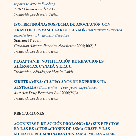
reports to date in Sweden)
WHO Pharm Newslet
2006;3
Traducido por Martín Cañás
ISOTRETINOÍNA: SOSPECHA DE ASOCIACIÓN CON
TRASTORNOS VASCULARES. CANADÁ
(Isotretinoin Suspected
association with vascular disorders)
Springuel P et al.
Canadian Adverse Reaction Newsletter
2006;16(2):3
Traducido por Martín Cañás
PEGAPTANIB: NOTIFICACIÓN DE REACCIONES
ALÉRGICAS. CANADÁ Y EE.UU.
Traducido y editado por Martín Cañás
SIBUTRAMINA: CUATRO AÑOS DE EXPERIENCIA.
AUSTRALIA
(Sibutramine – Four years experience)
Aust Adv Drug Reactions Bull
2006;25(3)
Traducido por Martín Cañás
PRECAUCIONES
AGONISTAS Β DE ACCIÓN PROLONGADA: SUS EFECTOS
EN LAS EXACERBACIONES DE ASMA GRAVE Y LAS
MUERTES RELACIONADAS CON ASMA. METANÁLISIS