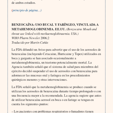
de ambos estudios.
(
principio de página…)
BENZOCAÍNA: USO BUCAL Y FARÍNGEO, VINCULADA A
METAHEMOGLOBINEMIA. EE.UU.
(Benzocaine Mouth and
throat use linked with methaemoglobinaemia. USA.)
WHO Pharm Newslet
2006;2
Traducido por Martín Cañás
La FDA difundió un Aviso para advertir que el uso de los aerosoles de
benzocaína (incluyendo Cetacaine, Hurricaine y Topex) utilizados en
boca y garganta se han asociado ocasionalmente a
metahemoglobinemia, un trastorno potencialmente mortal. La
Agencia también señaló que el sistema de salud para miembros del
ejército decidió suspender el uso de aerosoles con benzocaína para
adormecer las mucosas oral y faríngea en los procedimientos
quirúrgicos menores y otras intervenciones.
La FDA señaló que la metahemoglobinemia se produce cuando se
utilizan los aerosoles de benzocaína durante tiempo prolongado o con
una frecuencia mayor a la recomendada. La agencia sugiere que antes
de utilizar benzocaína aerosol en boca o en faringe se tengan en
cuenta los siguientes puntos:
– Los pacientes con problemas respiratorios o fumadores tienen