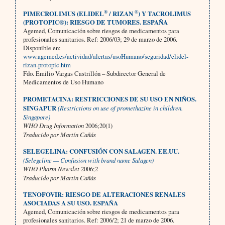
®
®
PIMECROLIMUS (ELIDEL
/ RIZAN
) Y TACROLIMUS
(PROTOPIC®): RIESGO DE TUMORES. ESPAÑA
Agemed,
Comunicación sobre riesgos de medicamentos para
profesionales sanitarios.
Ref: 2006/03; 29 de marzo de 2006.
Disponible en:
www.agemed.es/actividad/alertas/usoHumano/seguridad/elidel-
rizan-protopic.htm
Fdo. Emilio Vargas Castrillón – Subdirector General de
Medicamentos de Uso Humano
PROMETACINA: RESTRICCIONES DE SU USO EN NIÑOS.
SINGAPUR
(Restrictions on use of promethazine in children.
Singapore)
WHO Drug Information
2006;20(1)
Traducido por Martín Cañás
SELEGELINA: CONFUSIÓN CON SALAGEN. EE.UU.
(Selegeline — Confusion with brand name Salagen)
WHO Pharm Newslet
2006;2
Traducido por Martín Cañás
TENOFOVIR: RIESGO DE ALTERACIONES RENALES
ASOCIADAS A SU USO. ESPAÑA
Agemed,
Comunicación sobre riesgos de medicamentos para
profesionales sanitarios. Ref: 2006/2; 21 de marzo de 2006.