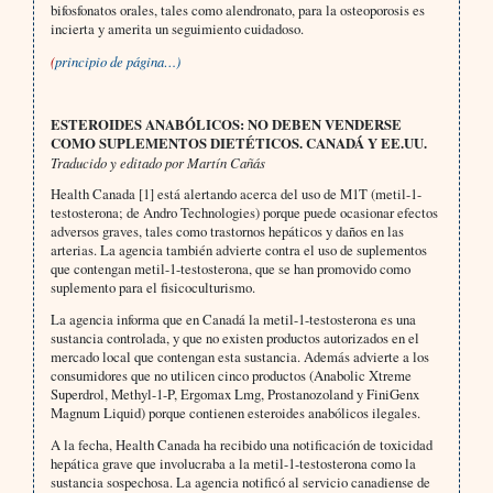
bifosfonatos orales, tales como alendronato, para la osteoporosis es
incierta y amerita un seguimiento cuidadoso.
(
principio de página…)
ESTEROIDES ANABÓLICOS: NO DEBEN VENDERSE
COMO SUPLEMENTOS DIETÉTICOS. CANADÁ Y EE.UU.
Traducido y editado por Martín Cañás
Health Canada [1] está alertando acerca del uso de M1T (metil-1-
testosterona; de Andro Technologies) porque puede ocasionar efectos
adversos graves, tales como trastornos hepáticos y daños en las
arterias. La agencia también advierte contra el uso de suplementos
que contengan metil-1-testosterona, que se han promovido como
suplemento para el fisicoculturismo.
La agencia informa que en Canadá la metil-1-testosterona es una
sustancia controlada, y que no existen productos autorizados en el
mercado local que contengan esta sustancia. Además advierte a los
consumidores que no utilicen cinco productos (Anabolic Xtreme
Superdrol, Methyl-1-P, Ergomax Lmg, Prostanozoland y FiniGenx
Magnum Liquid) porque contienen esteroides anabólicos ilegales.
A la fecha, Health Canada ha recibido una notificación de toxicidad
hepática grave que involucraba a la metil-1-testosterona como la
sustancia sospechosa. La agencia notificó al servicio canadiense de