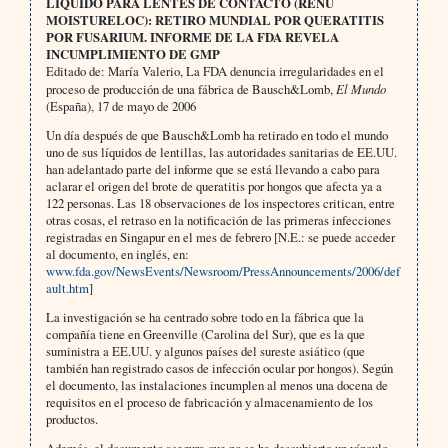
LÍQUIDO PARA LENTES DE CONTACTO (RENU
MOISTURELOC): RETIRO MUNDIAL POR QUERATITIS
POR FUSARIUM. INFORME DE LA FDA REVELA
INCUMPLIMIENTO DE GMP
Editado de: María Valerio, La FDA denuncia irregularidades en el
proceso de producción de una fábrica de Bausch&Lomb,
El Mundo
(España), 17 de mayo de 2006
Un día después de que Bausch&Lomb ha retirado en todo el mundo
uno de sus líquidos de lentillas, las autoridades sanitarias de EE.UU.
han adelantado parte del informe que se está llevando a cabo para
aclarar el origen del brote de queratitis por hongos que afecta ya a
122 personas. Las 18 observaciones de los inspectores critican, entre
otras cosas, el retraso en la notificación de las primeras infecciones
registradas en Singapur en el mes de febrero [N.E.: se puede acceder
al documento, en inglés, en:
www.fda.gov/NewsEvents/Newsroom/PressAnnouncements/2006/def
ault.htm
]
La investigación se ha centrado sobre todo en la fábrica que la
compañía tiene en Greenville (Carolina del Sur), que es la que
suministra a EE.UU. y algunos países del sureste asiático (que
también han registrado casos de infección ocular por hongos). Según
el documento, las instalaciones incumplen al menos una docena de
requisitos en el proceso de fabricación y almacenamiento de los
productos.