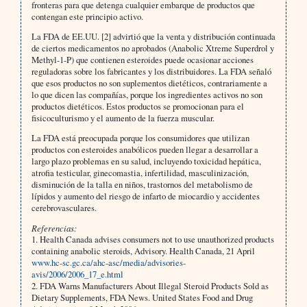
fronteras para que detenga cualquier embarque de productos que
contengan este principio activo.
La FDA de EE.UU. [2] advirtió que la venta y distribución continuada
de ciertos medicamentos no aprobados (Anabolic Xtreme Superdrol y
Methyl-1-P) que contienen esteroides puede ocasionar acciones
reguladoras sobre los fabricantes y los distribuidores. La FDA señaló
que esos productos no son suplementos dietéticos, contrariamente a
lo que dicen las compañías, porque los ingredientes activos no son
productos dietéticos. Estos productos se promocionan para el
fisicoculturismo y el aumento de la fuerza muscular.
La FDA está preocupada porque los consumidores que utilizan
productos con esteroides anabólicos pueden llegar a desarrollar a
largo plazo problemas en su salud, incluyendo toxicidad hepática,
atrofia testicular, ginecomastia, infertilidad, masculinización,
disminución de la talla en niños, trastornos del metabolismo de
lípidos y aumento del riesgo de infarto de miocardio y accidentes
cerebrovasculares.
Referencias:
1. Health Canada advises consumers not to use unauthorized products
containing anabolic steroids, Advisory. Health Canada, 21 April
www.hc-sc.gc.ca/ahc-asc/media/advisories-
avis/2006/2006_17_e.html
2. FDA Warns Manufacturers About Illegal Steroid Products Sold as
Dietary Supplements, FDA News. United States Food and Drug