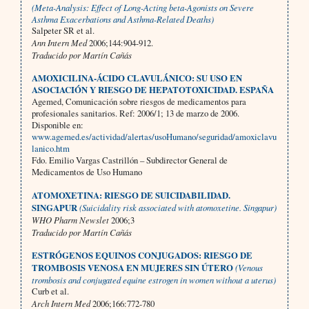
(Meta-Analysis: Effect of Long-Acting beta-Agonists on Severe
Asthma Exacerbations and Asthma-Related Deaths)
Salpeter SR et al.
Ann Intern Med
2006;144:904-912.
Traducido por Martín Cañás
AMOXICILINA-ÁCIDO CLAVULÁNICO: SU USO EN
ASOCIACIÓN Y RIESGO DE HEPATOTOXICIDAD. ESPAÑA
Agemed,
Comunicación sobre riesgos de medicamentos para
profesionales sanitarios. Ref: 2006/1; 13 de marzo de 2006.
Disponible en:
www.agemed.es/actividad/alertas/usoHumano/seguridad/amoxiclavu
lanico.htm
Fdo. Emilio Vargas Castrillón – Subdirector General de
Medicamentos de Uso Humano
ATOMOXETINA: RIESGO DE SUICIDABILIDAD.
SINGAPUR
(Suicidality risk associated with atomoxetine. Singapur)
WHO Pharm Newslet
2006;3
Traducido por Martín Cañás
ESTRÓGENOS EQUINOS CONJUGADOS: RIESGO DE
TROMBOSIS VENOSA EN MUJERES SIN ÚTERO
(Venous
trombosis and conjugated equine estrogen in women without a uterus)
Curb et al.
Arch Intern Med
2006;166:772-780