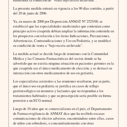
mantendrá la condición de “venta bajo receta archivada”.
La presente medida entrará en vigencia a los 90 días corridos, a partir
del 20 de junio de 2006.
Ya, en marzo de 2000 por Disposición ANMAT Nº 2525/00, se
estableció que las especialidades medicinales que contenían como
principio activo cisaprida debían ampliar la información contenida en
los prospectos con relación a los ítems Indicaciones, Precauciones,
Advertencias, Contraindicaciones y Uso en Pediatría, y se modificó
su condición de venta a “bajo receta archivada”.
La medida actual se decide luego de reuniones con la Comunidad
Médica y las Cámaras Farmacéuticas del sector, donde se ha
advertido que no existía ninguna situación en pacientes gerontes en la
que cisaprida sea el único medicamento de elección, y se destacó su
interacción con otros medicamentos de uso en geriatría.
Los especialistas asistentes a las reuniones resaltaron, por su parte,
que el único uso en pediatría se justifica en casos de reflujo
gastroesofágico en neonatos y lactantes que no respondan a los
tratamientos habituales y que su prescripción sería posible en forma
posterior a un ECG normal.
Luego de 10 años que se comercializara en el país, el Departamento
de Farmacovigilancia de ANMAT dice que ha recibido escasas
comunicaciones de efectos adversos, encontrándose entre ellas, casos
de niños con sobredosis, o concomitantemente con otras