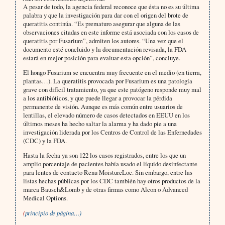
A pesar de todo, la agencia federal reconoce que ésta no es su última
palabra y que la investigación para dar con el origen del brote de
queratitis continúa. “Es prematuro asegurar que alguna de las
observaciones citadas en este informe está asociada con los casos de
queratitis por Fusarium”, admiten los autores. “Una vez que el
documento esté concluido y la documentación revisada, la FDA
estará en mejor posición para evaluar esta opción”, concluye.
El hongo Fusarium se encuentra muy frecuente en el medio (en tierra,
plantas…). La queratitis provocada por Fusarium es una patología
grave con difícil tratamiento, ya que este patógeno responde muy mal
a los antibióticos, y que puede llegar a provocar la pérdida
permanente de visión. Aunque es más común entre usuarios de
lentillas, el elevado número de casos detectados en EEUU en los
últimos meses ha hecho saltar la alarma y ha dado pie a una
investigación liderada por los Centros de Control de las Enfernedades
(CDC) y la FDA.
Hasta la fecha ya son 122 los casos registrados, entre los que un
amplio porcentaje de pacientes había usado el líquido desinfectante
para lentes de contacto Renu MoistureLoc. Sin embargo, entre las
listas hechas públicas por los CDC también hay otros productos de la
marca Bausch&Lomb y de otras firmas como Alcon o Advanced
Medical Options.
(
principio de página…)