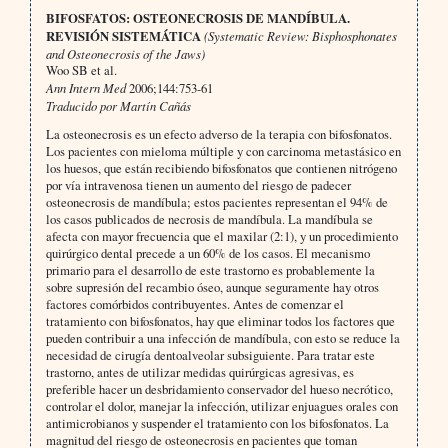
BIFOSFATOS: OSTEONECROSIS DE MANDÍBULA.
REVISIÓN SISTEMÁTICA
(Systematic Review: Bisphosphonates
and Osteonecrosis of the Jaws)
Woo SB et al.
Ann Intern Med
2006;144:753-61
Traducido por Martín Cañás
La osteonecrosis es un efecto adverso de la terapia con bifosfonatos.
Los pacientes con mieloma múltiple y con carcinoma metastásico en
los huesos, que están recibiendo bifosfonatos que contienen nitrógeno
por vía intravenosa tienen un aumento del riesgo de padecer
osteonecrosis de mandíbula; estos pacientes representan el 94% de
los casos publicados de necrosis de mandíbula. La mandíbula se
afecta con mayor frecuencia que el maxilar (2:1), y un procedimiento
quirúrgico dental precede a un 60% de los casos. El mecanismo
primario para el desarrollo de este trastorno es probablemente la
sobre supresión del recambio óseo, aunque seguramente hay otros
factores comórbidos contribuyentes. Antes de comenzar el
tratamiento con bifosfonatos, hay que eliminar todos los factores que
pueden contribuir a una infección de mandíbula, con esto se reduce la
necesidad de cirugía dentoalveolar subsiguiente. Para tratar este
trastorno, antes de utilizar medidas quirúrgicas agresivas, es
preferible hacer un desbridamiento conservador del hueso necrótico,
controlar el dolor, manejar la infección, utilizar enjuagues orales con
antimicrobianos y suspender el tratamiento con los bifosfonatos. La
magnitud del riesgo de osteonecrosis en pacientes que toman