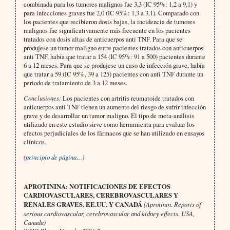
combinada para los tumores malignos fue 3,3 (IC 95%: 1,2 a 9,1) y
para infecciones graves fue 2,0 (IC 95%: 1,3 a 3,1). Comparado con
los pacientes que recibieron dosis bajas, la incidencia de tumores
malignos fue significativamente más frecuente en los pacientes
tratados con dosis altas de anticuerpos anti TNF. Para que se
produjese un tumor maligno entre pacientes tratados con anticuerpos
anti TNF, había que tratar a 154 (IC 95%: 91 a 500) pacientes durante
6 a 12 meses. Para que se produjese un caso de infección grave, había
que tratar a 59 (IC 95%, 39 a 125) pacientes con anti TNF durante un
periodo de tratamiento de 3 a 12 meses.
Conclusiones:
Los pacientes con artritis reumatoide tratados con
anticuerpos anti TNF tienen un aumento del riesgo de sufrir infección
grave y de desarrollar un tumor maligno. El tipo de meta-análisis
utilizado en este estudio sirve como herramienta para evaluar los
efectos perjudiciales de los fármacos que se han utilizado en ensayos
clínicos.
(
principio de página…)
APROTININA: NOTIFICACIONES DE EFECTOS
CARDIOVASCULARES, CEREBROVASCULARES Y
RENALES GRAVES. EE.UU. Y CANADÁ
(Aprotinin. Reports of
serious cardiovascular, cerebrovascular and kidney effects. USA,
Canada)