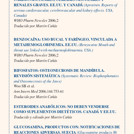
RENALES GRAVES. EE.UU. Y CANADÁ
(Aprotinin. Reports of
serious cardiovascular, cerebrovascular and kidney effects. USA,
Canada)
WHO Pharm Newslet
2006;2
Traducido por Martín Cañás
BENZOCAÍNA: USO BUCAL Y FARÍNGEO, VINCULADA A
METAHEMOGLOBINEMIA. EE.UU.
(Benzocaine Mouth and
throat use linked with methaemoglobinaemia. USA.)
WHO Pharm Newslet
2006;2
Traducido por Martín Cañás
BIFOSFATOS: OSTEONECROSIS DE MANDÍBULA.
REVISIÓN SISTEMÁTICA
(Systematic Review: Bisphosphonates
and Osteonecrosis of the Jaws)
Woo SB et al.
Ann Intern Med
2006;144:753-61
Traducido por Martín Cañás
ESTEROIDES ANABÓLICOS: NO DEBEN VENDERSE
COMO SUPLEMENTOS DIETÉTICOS. CANADÁ Y EE.UU.
Traducido y editado por Martín Cañás
GLUCOSAMINA, PRODUCTOS CON: NOTIFICACIONES DE
REACCIONES ADVERSAS. SUECIA
(Glucosamine products 86