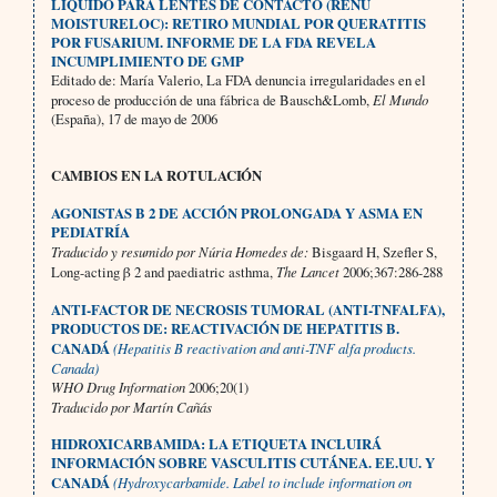
LÍQUIDO PARA LENTES DE CONTACTO (RENU
MOISTURELOC): RETIRO MUNDIAL POR QUERATITIS
POR FUSARIUM. INFORME DE LA FDA REVELA
INCUMPLIMIENTO DE GMP
Editado de: María Valerio, La FDA denuncia irregularidades en el
proceso de producción de una fábrica de Bausch&Lomb,
El Mundo
(España), 17 de mayo de 2006
CAMBIOS EN LA ROTULACIÓN
AGONISTAS Β 2 DE ACCIÓN PROLONGADA Y ASMA EN
PEDIATRÍA
Traducido y resumido por Núria Homedes de:
Bisgaard H, Szefler S,
Long-acting β 2 and paediatric asthma,
The Lancet
2006;367:286-288
ANTI-FACTOR DE NECROSIS TUMORAL (ANTI-TNFALFA),
PRODUCTOS DE: REACTIVACIÓN DE HEPATITIS B.
CANADÁ
(Hepatitis B reactivation and anti-TNF alfa products.
Canada)
WHO Drug Information
2006;20(1)
Traducido por Martín Cañás
HIDROXICARBAMIDA: LA ETIQUETA INCLUIRÁ
INFORMACIÓN SOBRE VASCULITIS CUTÁNEA. EE.UU. Y
CANADÁ
(Hydroxycarbamide. Label to include information on