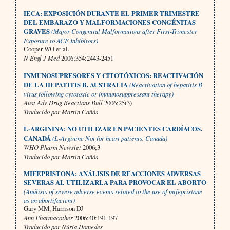
IECA: EXPOSICIÓN DURANTE EL PRIMER TRIMESTRE
DEL EMBARAZO Y MALFORMACIONES CONGÉNITAS
GRAVES
(Major Congenital Malformations after First-Trimester
Exposure to ACE Inhibitors)
Cooper WO et al.
N Engl J Med
2006;354:2443-2451
INMUNOSUPRESORES Y CITOTÓXICOS: REACTIVACIÓN
DE LA HEPATITIS B. AUSTRALIA
(Reactivation of hepatitis B
virus following cytotoxic or immunosuppressant therapy)
Aust Adv Drug Reactions Bull
2006;25(3)
Traducido por Martín Cañás
L-ARGININA: NO UTILIZAR EN PACIENTES CARDÍACOS.
CANADÁ
(L-Arginine Not for heart patients. Canada)
WHO Pharm Newslet
2006;3
Traducido por Martín Cañás
MIFEPRISTONA: ANÁLISIS DE REACCIONES ADVERSAS
SEVERAS AL UTILIZARLA PARA PROVOCAR EL ABORTO
(Análisis of severe adverse events related to the use of mifepristone
as an abortifacient)
Gary MM, Harrison DJ
Ann Pharmacother
2006;40:191-197
Traducido por Núria Homedes