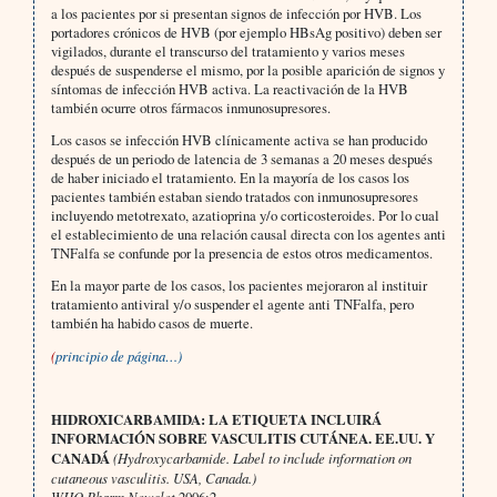
a los pacientes por si presentan signos de infección por HVB. Los
portadores crónicos de HVB (por ejemplo HBsAg positivo) deben ser
vigilados, durante el transcurso del tratamiento y varios meses
después de suspenderse el mismo, por la posible aparición de signos y
síntomas de infección HVB activa. La reactivación de la HVB
también ocurre otros fármacos inmunosupresores.
Los casos se infección HVB clínicamente activa se han producido
después de un periodo de latencia de 3 semanas a 20 meses después
de haber iniciado el tratamiento. En la mayoría de los casos los
pacientes también estaban siendo tratados con inmunosupresores
incluyendo metotrexato, azatioprina y/o corticosteroides. Por lo cual
el establecimiento de una relación causal directa con los agentes anti
TNFalfa se confunde por la presencia de estos otros medicamentos.
En la mayor parte de los casos, los pacientes mejoraron al instituir
tratamiento antiviral y/o suspender el agente anti TNFalfa, pero
también ha habido casos de muerte.
(
principio de página…)
HIDROXICARBAMIDA: LA ETIQUETA INCLUIRÁ
INFORMACIÓN SOBRE VASCULITIS CUTÁNEA. EE.UU. Y
CANADÁ
(Hydroxycarbamide. Label to include information on
cutaneous vasculitis. USA, Canada.)
WHO Pharm Newslet