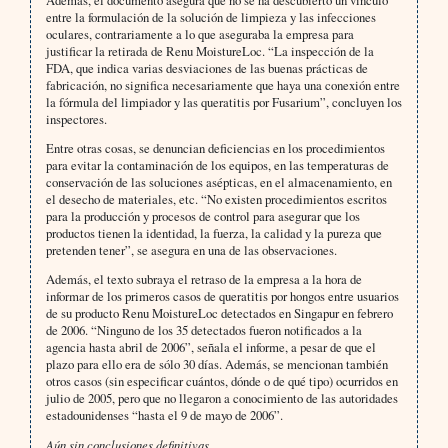
Además, el documento asegura que no se ha descubierto un vínculo
entre la formulación de la solución de limpieza y las infecciones
oculares, contrariamente a lo que aseguraba la empresa para
justificar la retirada de Renu MoistureLoc. “La inspección de la
FDA, que indica varias desviaciones de las buenas prácticas de
fabricación, no significa necesariamente que haya una conexión entre
la fórmula del limpiador y las queratitis por Fusarium”, concluyen los
inspectores.
Entre otras cosas, se denuncian deficiencias en los procedimientos
para evitar la contaminación de los equipos, en las temperaturas de
conservación de las soluciones asépticas, en el almacenamiento, en
el desecho de materiales, etc. “No existen procedimientos escritos
para la producción y procesos de control para asegurar que los
productos tienen la identidad, la fuerza, la calidad y la pureza que
pretenden tener”, se asegura en una de las observaciones.
Además, el texto subraya el retraso de la empresa a la hora de
informar de los primeros casos de queratitis por hongos entre usuarios
de su producto Renu MoistureLoc detectados en Singapur en febrero
de 2006. “Ninguno de los 35 detectados fueron notificados a la
agencia hasta abril de 2006”, señala el informe, a pesar de que el
plazo para ello era de sólo 30 días. Además, se mencionan también
otros casos (sin especificar cuántos, dónde o de qué tipo) ocurridos en
julio de 2005, pero que no llegaron a conocimiento de las autoridades
estadounidenses “hasta el 9 de mayo de 2006”.
Aún sin conclusiones definitivas