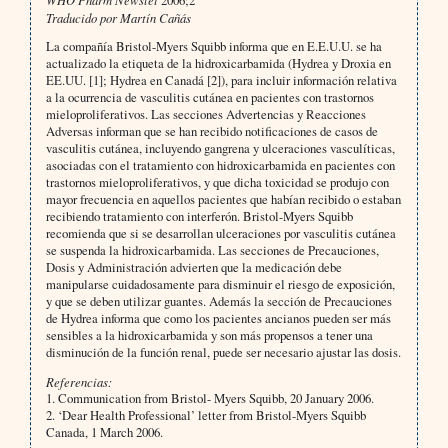
2006;2
Traducido por Martín Cañás
La compañía Bristol-Myers Squibb informa que en E.E.U.U. se ha
actualizado la etiqueta de la hidroxicarbamida (Hydrea y Droxia en
EE.UU. [1]; Hydrea en Canadá [2]), para incluir información relativa
a la ocurrencia de vasculitis cutánea en pacientes con trastornos
mieloproliferativos. Las secciones Advertencias y Reacciones
Adversas informan que se han recibido notificaciones de casos de
vasculitis cutánea, incluyendo gangrena y ulceraciones vasculíticas,
asociadas con el tratamiento con hidroxicarbamida en pacientes con
trastornos mieloproliferativos, y que dicha toxicidad se produjo con
mayor frecuencia en aquellos pacientes que habían recibido o estaban
recibiendo tratamiento con interferón. Bristol-Myers Squibb
recomienda que si se desarrollan ulceraciones por vasculitis cutánea
se suspenda la hidroxicarbamida. Las secciones de Precauciones,
Dosis y Administración advierten que la medicación debe
manipularse cuidadosamente para disminuir el riesgo de exposición,
y que se deben utilizar guantes. Además la sección de Precauciones
de Hydrea informa que como los pacientes ancianos pueden ser más
sensibles a la hidroxicarbamida y son más propensos a tener una
disminución de la función renal, puede ser necesario ajustar las dosis.
Referencias:
1. Communication from Bristol- Myers Squibb, 20 January 2006.
2. ‘Dear Health Professional’ letter from Bristol-Myers Squibb
Canada, 1 March 2006.