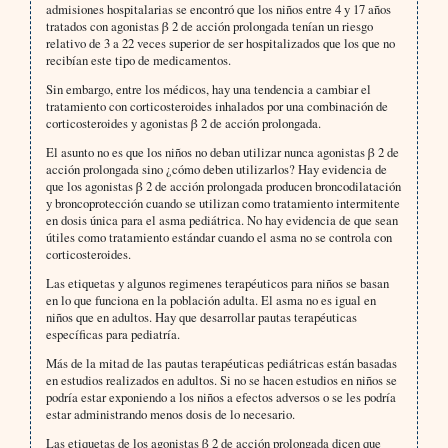
admisiones hospitalarias se encontró que los niños entre 4 y 17 años
tratados con agonistas β 2 de acción prolongada tenían un riesgo
relativo de 3 a 22 veces superior de ser hospitalizados que los que no
recibían este tipo de medicamentos.
Sin embargo, entre los médicos, hay una tendencia a cambiar el
tratamiento con corticosteroides inhalados por una combinación de
corticosteroides y agonistas β 2 de acción prolongada.
El asunto no es que los niños no deban utilizar nunca agonistas β 2 de
acción prolongada sino ¿cómo deben utilizarlos? Hay evidencia de
que los agonistas β 2 de acción prolongada producen broncodilatación
y broncoprotección cuando se utilizan como tratamiento intermitente
en dosis única para el asma pediátrica. No hay evidencia de que sean
útiles como tratamiento estándar cuando el asma no se controla con
corticosteroides.
Las etiquetas y algunos regimenes terapéuticos para niños se basan
en lo que funciona en la población adulta. El asma no es igual en
niños que en adultos. Hay que desarrollar pautas terapéuticas
específicas para pediatría.
Más de la mitad de las pautas terapéuticas pediátricas están basadas
en estudios realizados en adultos. Si no se hacen estudios en niños se
podría estar exponiendo a los niños a efectos adversos o se les podría
estar administrando menos dosis de lo necesario.
Las etiquetas de los agonistas β 2 de acción prolongada dicen que