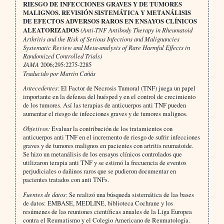
RIESGO DE INFECCIONES GRAVES Y DE TUMORES
MALIGNOS. REVISIÓN SISTEMÁTICA Y METANÁLISIS
DE EFECTOS ADVERSOS RAROS EN ENSAYOS CLÍNICOS
ALEATORIZADOS
(Anti-TNF Antibody Therapy in Rheumatoid
Arthritis and the Risk of Serious Infections and Malignancies
Systematic Review and Meta-analysis of Rare Harmful Effects in
Randomized Controlled Trials)
JAMA
2006;295:2275-2285
Traducido por Martín Cañás
Antecedentes:
El Factor de Necrosis Tumoral (TNF) juega un papel
importante en la defensa del huésped y en el control de crecimiento
de los tumores. Así las terapias de anticuerpos anti TNF pueden
aumentar el riesgo de infecciones graves y de tumores malignos.
Objetivos:
Evaluar la contribución de los tratamientos con
anticuerpos anti TNF en el incremento de riesgo de sufrir infecciones
graves y de tumores malignos en pacientes con artritis reumatoide.
Se hizo un metanálisis de los ensayos clínicos controlados que
utilizaron terapia anti TNF y se estimó la frecuencia de eventos
perjudiciales o dañinos raros que se pudieron documentar en
pacientes tratados con anti TNFs.
Fuentes de datos:
Se realizó una búsqueda sistemática de las bases
de datos: EMBASE, MEDLINE, biblioteca Cochrane y los
resúmenes de las reuniones científicas anuales de la Liga Europea
contra el Reumatismo y el Colegio Americano de Reumatología.