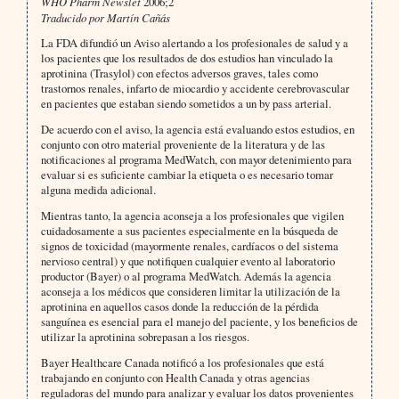
WHO Pharm Newslet
2006;2
Traducido por Martín Cañás
La FDA difundió un Aviso alertando a los profesionales de salud y a
los pacientes que los resultados de dos estudios han vinculado la
aprotinina (Trasylol) con efectos adversos graves, tales como
trastornos renales, infarto de miocardio y accidente cerebrovascular
en pacientes que estaban siendo sometidos a un by pass arterial.
De acuerdo con el aviso, la agencia está evaluando estos estudios, en
conjunto con otro material proveniente de la literatura y de las
notificaciones al programa MedWatch, con mayor detenimiento para
evaluar si es suficiente cambiar la etiqueta o es necesario tomar
alguna medida adicional.
Mientras tanto, la agencia aconseja a los profesionales que vigilen
cuidadosamente a sus pacientes especialmente en la búsqueda de
signos de toxicidad (mayormente renales, cardíacos o del sistema
nervioso central) y que notifiquen cualquier evento al laboratorio
productor (Bayer) o al programa MedWatch. Además la agencia
aconseja a los médicos que consideren limitar la utilización de la
aprotinina en aquellos casos donde la reducción de la pérdida
sanguínea es esencial para el manejo del paciente, y los beneficios de
utilizar la aprotinina sobrepasan a los riesgos.
Bayer Healthcare Canada notificó a los profesionales que está
trabajando en conjunto con Health Canada y otras agencias
reguladoras del mundo para analizar y evaluar los datos provenientes