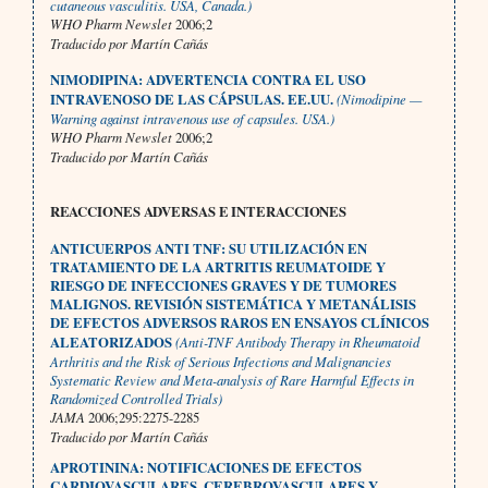
cutaneous vasculitis. USA, Canada.)
WHO Pharm Newslet
2006;2
Traducido por Martín Cañás
NIMODIPINA: ADVERTENCIA CONTRA EL USO
INTRAVENOSO DE LAS CÁPSULAS. EE.UU.
(Nimodipine —
Warning against intravenous use of capsules. USA.)
WHO Pharm Newslet
2006;2
Traducido por Martín Cañás
REACCIONES ADVERSAS E INTERACCIONES
ANTICUERPOS ANTI TNF: SU UTILIZACIÓN EN
TRATAMIENTO DE LA ARTRITIS REUMATOIDE Y
RIESGO DE INFECCIONES GRAVES Y DE TUMORES
MALIGNOS. REVISIÓN SISTEMÁTICA Y METANÁLISIS
DE EFECTOS ADVERSOS RAROS EN ENSAYOS CLÍNICOS
ALEATORIZADOS
(Anti-TNF Antibody Therapy in Rheumatoid
Arthritis and the Risk of Serious Infections and Malignancies
Systematic Review and Meta-analysis of Rare Harmful Effects in
Randomized Controlled Trials)
JAMA
2006;295:2275-2285
Traducido por Martín Cañás
APROTININA: NOTIFICACIONES DE EFECTOS
CARDIOVASCULARES, CEREBROVASCULARES Y