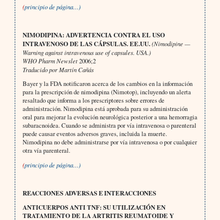
(
principio de página…)
NIMODIPINA: ADVERTENCIA CONTRA EL USO
INTRAVENOSO DE LAS CÁPSULAS. EE.UU.
(Nimodipine —
Warning against intravenous use of capsules. USA.)
WHO Pharm Newslet
2006;2
Traducido por Martín Cañás
Bayer y la FDA notificaron acerca de los cambios en la información
para la prescripción de nimodipina (Nimotop), incluyendo un alerta
resaltado que informa a los prescriptores sobre errores de
administración. Nimodipina está aprobada para su administración
oral para mejorar la evolución neurológica posterior a una hemorragia
subaracnoidea. Cuando se administra por vía intravenosa o parenteral
puede causar eventos adversos graves, incluida la muerte.
Nimodipina no debe administrarse por vía intravenosa o por cualquier
otra vía parenteral.
(
principio de página…)
REACCIONES ADVERSAS E INTERACCIONES
ANTICUERPOS ANTI TNF: SU UTILIZACIÓN EN
TRATAMIENTO DE LA ARTRITIS REUMATOIDE Y