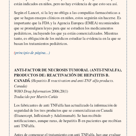
están indicados en niños, pero no hay evidencia de que esto sea así.
Según el Lancet, si la ley no obliga a las compañías farmacéuticas a
que se hagan ensayos clínicos en niños, estos seguirán sin hacerse. Es
importante que la FDA y la Agencia Europea (EMEA) recomienden
que se promulguen leyes para que se estudien los medicamentos
pediátricos, incluyendo los que ya están comercializados. Mientras
tanto, es obligación de los médicos estudiar la evidencia en la que se
basan los tratamientos pediátricos.
(
principio de página…)
ANTI-FACTOR DE NECROSIS TUMORAL (ANTI-TNFALFA),
PRODUCTOS DE: REACTIVACIÓN DE HEPATITIS B.
CANADÁ
(Hepatitis B reactivation and anti-TNF alfa products.
Canada)
WHO Drug Information
2006;20(1)
Traducido por Martín Cañás
Los fabricantes de anti TNFalfa han actualizado la información de
seguridad de los tres productos que se comercializan en Canadá
(Etanercept, Infliximab y Adalimumab). Se han recibido
notificaciones, aunque raras, de hepatitis B en pacientes que recibían
anti TNFalfa.
Antes de comenzar el tratamiento con anti TNFalfa, hay que evaluar