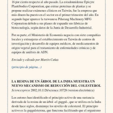
16 por ciento respecto al año pasado. La estadounidense Epicyte
Plantibodies Corporation, que extrae proteínas de plantas y se
propone realizar exámenes clínicos en Taiwán, fue la empresa que
más dinero ha puesto en el sector en el primer trimestre del año. En
segundo lugar aparece la taiwanesa Pihsiang Machinery MFG
Corporation debido a sus planes de expandir sus fábricas de
biotecnología, según datos de la Junta de Desarrollo Industrial.
Por su parte, el Ministerio de Economía negocia con siete compañías
locales y extranjeras el establecimiento en Taiwán de centros de
investigación y desarrollo de equipos médicos, de medicamentos de
origen vegetal para el tratamiento de enfermedades crónicas y de
equipos de análisis de ADN.
Enviado y editado por Martín Cañas
(principio de página…)
LA RESINA DE UN ÁRBOL DE LA INDIA MUESTRA UN
NUEVO MECANISMO DE REDUCCIÓN DEL COLESTEROL
Sciencexpress
2002;10.1126/science.10728 (version electrónica)
Los autores han identificado el principio activo de una sustancia
derivada de la resina de un árbol -el guggul-, que se utiliza en la India
desde hace siglos, disminuye los niveles de colesterol. El principio
activo es la guggulsterona, que funciona facilitando que el organismo