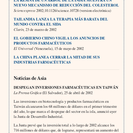
LA RESINA DE UN ÁRBOL DE LA INDIA MUESTRA UN
NUEVO MECANISMO DE REDUCCIÓN DEL COLESTEROL
Sciencexpress
2002;10.1126/science.10728 (version electrónica)
TAILANDIA LANZA LA TERAPIA MÁS BARATA DEL
MUNDO CONTRA EL SIDA
Clarín,
23 de marzo de 2002
EL GOBIERNO CHINO VIGILA LOS ANUNCIOS DE
PRODUCTOS FARMACÉUTICOS
El Universal
(Venezuela), 15 de mayo de 2002
LA CHINA PLANEA CERRAR LA MITAD DE SUS
INDUSTRIAS FARMACÉUTICAS
Noticias de Asia
DESPEGAN INVERSIONES FARMACÉUTICAS EN
TAIWÁN
La Prensa Gráfica
(El Salvador), 25 de abril de 2002
Las inversiones en biotecnología y productos farmacéuticos en
Taiwán alcanzaron los 68 millones de dólares en el primer trimestre
del año, lo que marca el despegue del sector en la isla, anunció ayer
la Junta de Desarrollo Industrial.
La Junta prevé que la inversión total a lo largo de 2002 alcance los
716 millones de dólares que, de lograrse, representará un aumento del