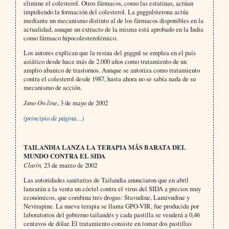
elimine el colesterol. Otros fármacos, como las estatinas, actúan
impidiendo la formación del colesterol. La guggulsterona actúa
mediante un mecanismo distinto al de los fármacos disponibles en la
actualidad, aunque un extracto de la misma está aprobado en la India
como fármaco hipocolesterolémico.
Los autores explican que la resina del guggul se emplea en el país
asiático desde hace más de 2.000 años como tratamiento de un
amplio abanico de trastornos. Aunque se autoriza como tratamiento
contra el colesterol desde 1987, hasta ahora no se sabía nada de su
mecanismo de acción.
Jano On-line
, 3 de mayo de 2002
(principio de página…)
TAILANDIA LANZA LA TERAPIA MÁS BARATA DEL
MUNDO CONTRA EL SIDA
Clarín,
23 de marzo de 2002
Las autoridades sanitarias de Tailandia anunciaron que en abril
lanzarán a la venta un cóctel contra el virus del SIDA a precios muy
económicos, que combina tres drogas: Stavudine, Lamivudine y
Nevirapine. La nueva terapia se llama GPO-VIR, fue producida por
laboratorios del gobierno tailandés y cada pastilla se venderá a 0,46
centavos de dólar. El tratamiento consiste en tomar dos pastillas