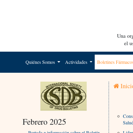
Una org
el 
Quiénes Somos
Actividades
Boletines Fármac
Inici
Consi
Febrero 2025
Salu
Portada e información sobre el Boletín
Líder