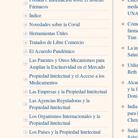
Fármacos
medi
UNA
Índice
Cómo 
Novedades sobre la Covid
fárma
Herramientas Útiles
Tian 
Tratados de Libre Comercio
La in
El Acuerdo Pandémico
Salu
Las Patentes y Otros Mecanismos para
Utili
Ampliar la Exclusividad en el Mercado
Beth 
Propiedad Intelectual y el Acceso a los
Alcan
Medicamentos
y la
Las Empresas y la Propiedad Intelectual
Doni
Las Agencias Reguladoras y la
India
Propiedad Intelectual
para 
Los Organismos Internacionales y la
Chet
Propiedad Intelectual
Sudáf
Los Países y la Propiedad Intelectual
Salu