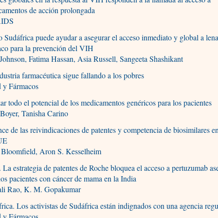
camentos de acción prolongada
IDS
Sudáfrica puede ayudar a asegurar el acceso inmediato y global a lena
co para la prevención del VIH
Johnson, Fatima Hassan, Asia Russell, Sangeeta Shashikant
dustria farmacéutica sigue fallando a los pobres
d y Fármacos
zar todo el potencial de los medicamentos genéricos para los pacientes
Boyer, Tanisha Carino
ce de las reivindicaciones de patentes y competencia de biosimilares
 UE
 Bloomfield, Aron S. Kesselheim
. La estrategia de patentes de Roche bloquea el acceso a pertuzumab as
los pacientes con cáncer de mama en la India
ali Rao, K. M. Gopakumar
rica. Los activistas de Sudáfrica están indignados con una agencia reg
d y Fármacos