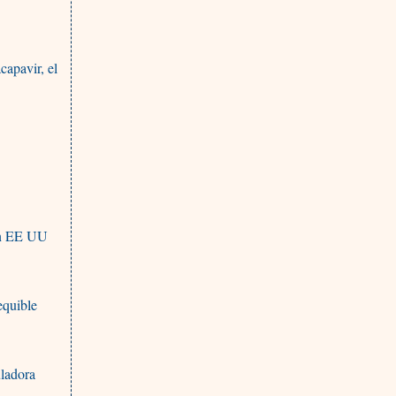
capavir, el
 en EE UU
equible
uladora