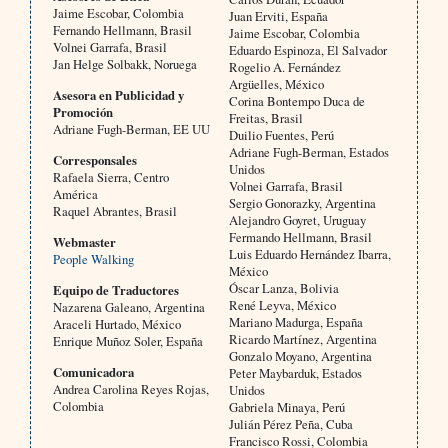
Jaime Escobar, Colombia
Juan Erviti, España
Fernando Hellmann, Brasil
Jaime Escobar, Colombia
Volnei Garrafa, Brasil
Eduardo Espinoza, El Salvador
Jan Helge Solbakk, Noruega
Rogelio A. Fernández
Argüelles, México
Asesora en Publicidad y
Corina Bontempo Duca de
Promoción
Freitas, Brasil
Adriane Fugh-Berman, EE UU
Duilio Fuentes, Perú
Adriane Fugh-Berman, Estados
Corresponsales
Unidos
Rafaela Sierra, Centro
Volnei Garrafa, Brasil
América
Sergio Gonorazky, Argentina
Raquel Abrantes, Brasil
Alejandro Goyret, Uruguay
Fermando Hellmann, Brasil
Webmaster
Luis Eduardo Hernández Ibarra,
People Walking
México
Óscar Lanza, Bolivia
Equipo de Traductores
René Leyva, México
Nazarena Galeano, Argentina
Mariano Madurga, España
Araceli Hurtado, México
Ricardo Martínez, Argentina
Enrique Muñoz Soler, España
Gonzalo Moyano, Argentina
Comunicadora
Peter Maybarduk, Estados
Andrea Carolina Reyes Rojas,
Unidos
Colombia
Gabriela Minaya, Perú
Julián Pérez Peña, Cuba
Francisco Rossi, Colombia