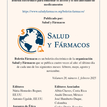
Boletín electrónico para fomentar el acceso y el uso adecuado de
medicamentos
https://www.saludyfarmacos.org/boletin-farmacos/
Publicado por:
Salud y Fármacos
Boletín Fármacos
es un boletín electrónico de la
organización
Salud y Fármacos
que se publica cuatro veces al año: el último día
de cada uno de los siguientes meses: febrero, mayo, agosto y
noviembre.
Volumen 28, número 1, febrero 2025
Editores
Editores Asociados
Núria Homedes Beguer,
Albín Chaves, Costa Rica
EE.UU.
Anahí Dresser, México
Antonio Ugalde, EE.UU.
José Humberto Duque,
Colombia
Asesores de Ética
Carlos Durán, Ecuador