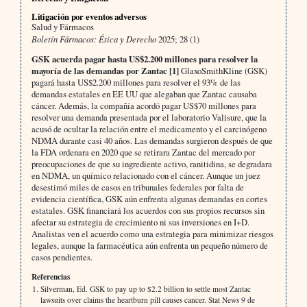
Litigación por eventos adversos
Salud y Fármacos
Boletín Fármacos: Ética y Derecho
2025; 28 (1)
GSK acuerda pagar hasta US$2.200 millones para resolver la
mayoría de las demandas por Zantac [1]
GlaxoSmithKline (GSK)
pagará hasta US$2.200 millones para resolver el 93% de las
demandas estatales en EE UU que alegaban que Zantac causaba
cáncer. Además, la compañía acordó pagar US$70 millones para
resolver una demanda presentada por el laboratorio Valisure, que la
acusó de ocultar la relación entre el medicamento y el carcinógeno
NDMA durante casi 40 años. Las demandas surgieron después de que
la FDA ordenara en 2020 que se retirara Zantac del mercado por
preocupaciones de que su ingrediente activo, ranitidina, se degradara
en NDMA, un químico relacionado con el cáncer. Aunque un juez
desestimó miles de casos en tribunales federales por falta de
evidencia científica, GSK aún enfrenta algunas demandas en cortes
estatales. GSK financiará los acuerdos con sus propios recursos sin
afectar su estrategia de crecimiento ni sus inversiones en I+D.
Analistas ven el acuerdo como una estrategia para minimizar riesgos
legales, aunque la farmacéutica aún enfrenta un pequeño número de
casos pendientes.
Referencias
Silverman, Ed. GSK to pay up to $2.2 billion to settle most Zantac
lawsuits over claims the heartburn pill causes cancer. Stat News 9 de