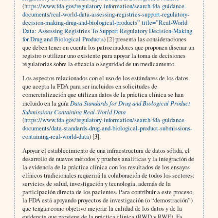
(
https://www.fda.gov/regulatory-information/search-fda-guidance-
documents/real-world-data-assessing-registries-support-regulatory-
decision-making-drug-and-biological-products” title=”Real-World
Data: Assessing Registries To Support Regulatory Decision-Making
for Drug and Biological Products
) [2] presenta las consideraciones
que deben tener en cuenta los patrocinadores que proponen diseñar un
registro o utilizar uno existente para apoyar la toma de decisiones
regulatorias sobre la eficacia o seguridad de un medicamento.
Los aspectos relacionados con el uso de los estándares de los datos
que acepta la FDA para ser incluidos en solicitudes de
comercialización que utilizan datos de la práctica clínica se han
incluido en la guía
Data Standards for Drug and Biological Product
Submissions Containing Real-World Data
(
https://www.fda.gov/regulatory-information/search-fda-guidance-
documents/data-standards-drug-and-biological-product-submissions-
containing-real-world-data
) [3].
Apoyar el establecimiento de una infraestructura de datos sólida, el
desarrollo de nuevos métodos y pruebas analíticas y la integración de
la evidencia de la práctica clínica con los resultados de los ensayos
clínicos tradicionales requerirá la colaboración de todos los sectores:
servicios de salud, investigación y tecnología, además de la
participación directa de los pacientes. Para contribuir a este proceso,
la FDA está apoyando proyectos de investigación (o “demostración”)
que tengan como objetivo mejorar la calidad de los datos y de la
evidencia que proviene de la práctica clínica (RWD y RWE). Es