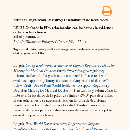
Políticas, Regulación, Registro y Diseminación de Resultados
EE UU.
Guías de la FDA relacionadas con los datos y la evidencia
de la práctica clínica
Salud y Fármacos
Boletín Fármacos: Ensayos Clínicos
2024; 27 (1)
Tags: uso de datos de la práctica clínica, generar evidencia de la práctica
clínica, guías de la FDA
La guía
Use of Real-World Evidence to Support Regulatory Decision-
Making for Medical Devices
(
https://www.fda.gov/regulatory-
information/search-fda-guidance-documents/draft-use-real-world-
evidence-support-regulatory-decision-making-medical-devices”
title=”Draft: Use of Real-World Evidence to Support Regulatory
Decision-Making for Medical Devices
) [1] actualiza y aclara cómo la
FDA evalúa los datos de la práctica clínica (RWD) para determinar
si son suficientes y se pueden utilizar en la toma de decisiones
regulatorias sobre productos para la salud. También amplia las
recomendaciones para los patrocinadores de ensayos que recopilan
datos de la práctica clínica.
La guía
Real-World Data: Assessing Registries to Support
Regulatory Decision-Making for Drug and Biological Products