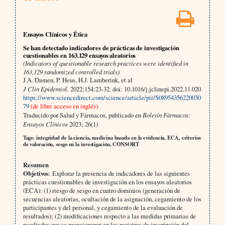
Ensayos Clínicos y Ética
Se han detectado indicadores de prácticas de investigación
cuestionables en 163.129 ensayos aleatorios
(Indicators of questionable research practices were identified in
163,129 randomized controlled trials)
J.A. Damen, P. Heus, H.J. Lamberink, et al
J Clin Epidemiol.
2022;154:23-32. doi: 10.1016/j.jclinepi.2022.11.020
https://www.sciencedirect.com/science/article/pii/S08954356220030
79
(de libre acceso en inglés)
Traducido por Salud y Fármacos, publicado en
Boletín Fármacos:
Ensayos Clínicos
2023; 26(1)
Tags: integridad de la ciencia, medicina basada en la evidencia, ECA, criterios
de valoración, sesgo en la investigación, CONSORT
Resumen
Objetivos
: Explorar la presencia de indicadores de las siguientes
prácticas cuestionables de investigación en los ensayos aleatorios
(ECA): (1) riesgo de sesgo en cuatro dominios (generación de
secuencias aleatorias, ocultación de la asignación, cegamiento de los
participantes y del personal, y cegamiento de la evaluación de
resultados); (2) modificaciones respecto a las medidas primarias de
resultados que se mencionaron en los registros de inscripción del