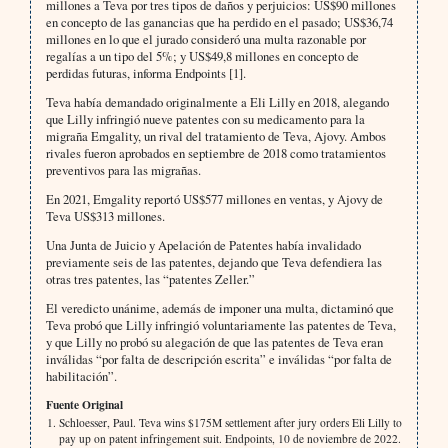
millones a Teva por tres tipos de daños y perjuicios: US$90 millones
en concepto de las ganancias que ha perdido en el pasado; US$36,74
millones en lo que el jurado consideró una multa razonable por
regalías a un tipo del 5%; y US$49,8 millones en concepto de
perdidas futuras, informa Endpoints [1].
Teva había demandado originalmente a Eli Lilly en 2018, alegando
que Lilly infringió nueve patentes con su medicamento para la
migraña Emgality, un rival del tratamiento de Teva, Ajovy. Ambos
rivales fueron aprobados en septiembre de 2018 como tratamientos
preventivos para las migrañas.
En 2021, Emgality reportó US$577 millones en ventas, y Ajovy de
Teva US$313 millones.
Una Junta de Juicio y Apelación de Patentes había invalidado
previamente seis de las patentes, dejando que Teva defendiera las
otras tres patentes, las “patentes Zeller.”
El veredicto unánime, además de imponer una multa, dictaminó que
Teva probó que Lilly infringió voluntariamente las patentes de Teva,
y que Lilly no probó su alegación de que las patentes de Teva eran
inválidas “por falta de descripción escrita” e inválidas “por falta de
habilitación”.
Fuente Original
Schloesser, Paul. Teva wins $175M settlement after jury orders Eli Lilly to
pay up on patent infringement suit. Endpoints, 10 de noviembre de 2022.