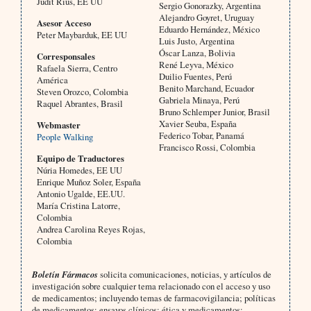
Judit Rius, EE UU
Sergio Gonorazky, Argentina
Alejandro Goyret, Uruguay
Asesor Acceso
Eduardo Hernández, México
Peter Maybarduk, EE UU
Luis Justo, Argentina
Óscar Lanza, Bolivia
Corresponsales
René Leyva, México
Rafaela Sierra, Centro
Duilio Fuentes, Perú
América
Benito Marchand, Ecuador
Steven Orozco, Colombia
Gabriela Minaya, Perú
Raquel Abrantes, Brasil
Bruno Schlemper Junior, Brasil
Xavier Seuba, España
Webmaster
Federico Tobar, Panamá
People Walking
Francisco Rossi, Colombia
Equipo de Traductores
Núria Homedes, EE UU
Enrique Muñoz Soler, España
Antonio Ugalde, EE.UU.
María Cristina Latorre,
Colombia
Andrea Carolina Reyes Rojas,
Colombia
Boletín Fármacos
solicita comunicaciones, noticias, y artículos de
investigación sobre cualquier tema relacionado con el acceso y uso
de medicamentos; incluyendo temas de farmacovigilancia; políticas
de medicamentos; ensayos clínicos; ética y medicamentos;