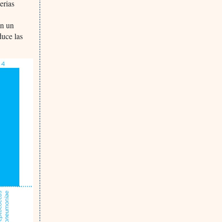
erias
an un
duce las