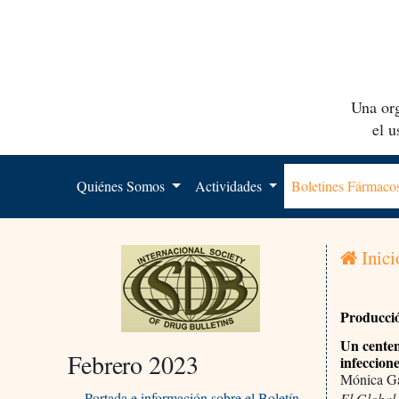
Una org
el 
Quiénes Somos
Actividades
Boletines Fármac
Inici
Producció
Un centen
Febrero 2023
infeccion
Mónica Ga
Portada e información sobre el Boletín
El Global