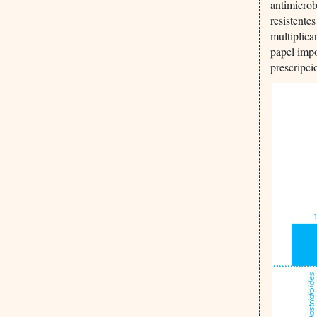
antimicrob
resistente
multiplica
papel impo
prescripci