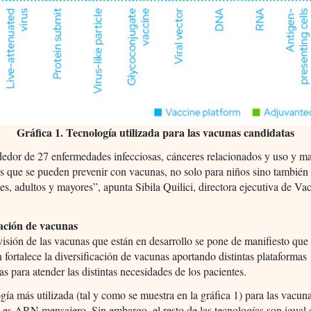
Gráfica 1. Tecnología utilizada para las vacunas candidatas
edor de 27 enfermedades infecciosas, cánceres relacionados y uso y ma
os que se pueden prevenir con vacunas, no solo para niños sino también
es, adultos y mayores”, apunta Sibila Quilici, directora ejecutiva de Va
cación de vacunas
visión de las vacunas que están en desarrollo se pone de manifiesto que 
 fortalece la diversificación de vacunas aportando distintas plataformas
as para atender las distintas necesidades de los pacientes.
gía más utilizada (tal y como se muestra en la gráfica 1) para las vacun
 es ARN mensajero. Sin embargo, el resto de las tecnologías son igual 