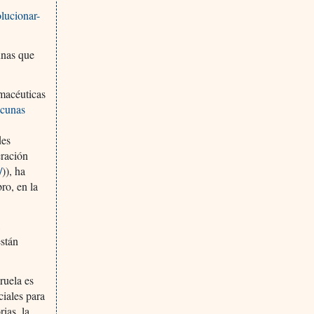
olucionar-
unas que
rmacéuticas
acunas
des
eración
/
)), ha
ro, en la
a
están
ruela es
ciales para
rias, la