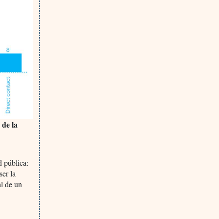
 de la
 pública:
ser la
l de un