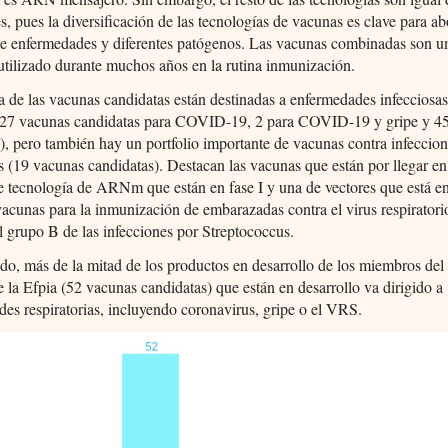
s, pues la diversificación de las tecnologías de vacunas es clave para a
de enfermedades y diferentes patógenos. Las vacunas combinadas son u
utilizado durante muchos años en la rutina inmunización.
 de las vacunas candidatas están destinadas a enfermedades infecciosa
 (27 vacunas candidatas para COVID-19, 2 para COVID-19 y gripe y 45
s), pero también hay un portfolio importante de vacunas contra infeccio
s (19 vacunas candidatas). Destacan las vacunas que están por llegar e
 tecnología de ARNm que están en fase I y una de vectores que está en 
acunas para la inmunización de embarazadas contra el virus respiratorio
 grupo B de las infecciones por Streptococcus.
ado, más de la mitad de los productos en desarrollo de los miembros del
 la Efpia (52 vacunas candidatas) que están en desarrollo va dirigido a
es respiratorias, incluyendo coronavirus, gripe o el VRS.