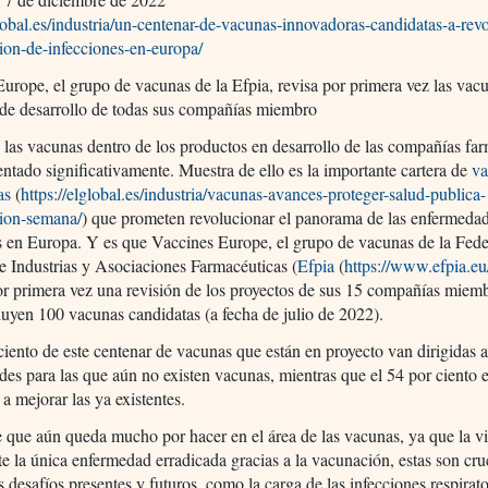
global.es/industria/un-centenar-de-vacunas-innovadoras-candidatas-a-rev
ion-de-infecciones-en-europa/
urope, el grupo de vacunas de la Efpia, revisa por primera vez las vac
 de desarrollo de todas sus compañías miembro
 las vacunas dentro de los productos en desarrollo de las compañías fa
ntado significativamente. Muestra de ello es la importante cartera de
v
as
(
https://elglobal.es/industria/vacunas-avances-proteger-salud-publica-
ion-semana/
) que prometen revolucionar el panorama de las enfermeda
s en Europa. Y es que Vaccines Europe, el grupo de vacunas de la Fed
 Industrias y Asociaciones Farmacéuticas (
Efpia
(
https://www.efpia.eu
r primera vez una revisión de los proyectos de sus 15 compañías miemb
luyen 100 vacunas candidatas (a fecha de julio de 2022).
ciento de este centenar de vacunas que están en proyecto van dirigidas 
es para las que aún no existen vacunas, mientras que el 54 por ciento 
 a mejorar las ya existentes.
 que aún queda mucho por hacer en el área de las vacunas, ya que la vi
e la única enfermedad erradicada gracias a la vacunación, estas son cru
s desafíos presentes y futuros, como la carga de las infecciones respirato