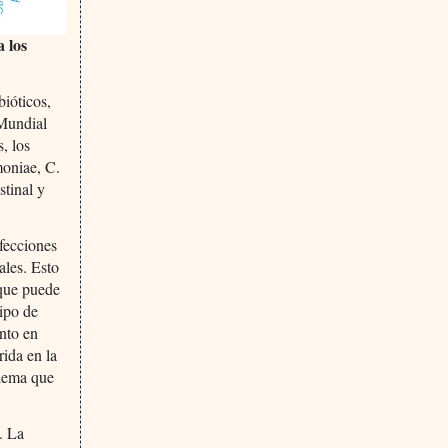
a los
bióticos,
 Mundial
, los
moniae, C.
stinal y
nfecciones
ales. Esto
 que puede
tipo de
ento en
ida en la
blema que
. La