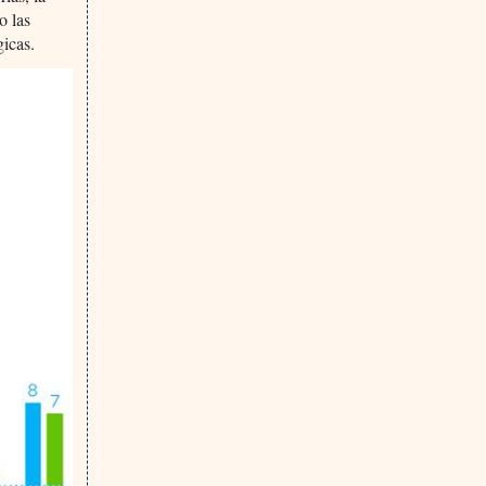
o las
icas.