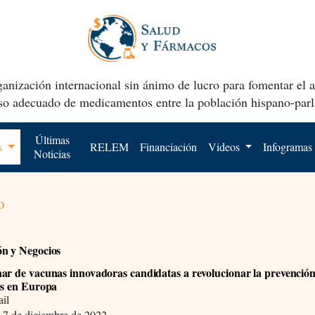
anización internacional sin ánimo de lucro para fomentar el 
uso adecuado de medicamentos entre la población hispano-parl
Últimas
os
RELEM
Financiación
Videos
Infogramas
Noticias
o
n y Negocios
ar de vacunas innovadoras candidatas a revolucionar la prevención
es en Europa
il
,
7 de diciembre de 2022