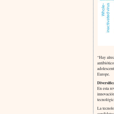
“Hay alred
antibiótic
adolescent
Europe.
Diversifi
En esta re
innovación
tecnológic
La tecnolo
candidatas