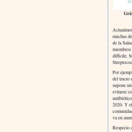
Gráf
Actualment
muchas de 
de la Salu
miembros 
difficile,
Streptoco
Por ejempl
del tracto
supone un 
evitarse c
antibiótic
2020. Y el
comunidad 
va en aum
Respecto a