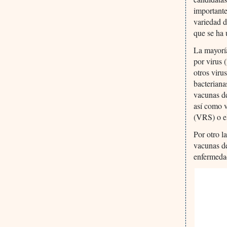
importante
variedad 
que se ha 
La mayoría
por virus
otros viru
bacteriana
vacunas de
así como v
(VRS) o el
Por otro l
vacunas de
enfermedad