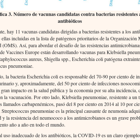
ica 3. Número de vacunas candidatas contra bacterias resistentes 
antibióticos
e, hay 11 vacunas candidatas dirigidas a bacterias resistentes a los anti
ellas incluidas en la lista de patógenos prioritarios de la Organización
d (OMS). Así, para abordar el desafío de las resistencias antimicrobianas
de Vaccines Europe están desarrollando vacunas para Klebsiella pneu
 Staphylococcus aureus, Shigella spp., Escherichia coli patógena extrainte
ccus pneumoniae.
o, la bacteria Escherichia coli es responsable del 70-90 por ciento de i
 urinario y, aproximadamente, del 50 por ciento de infecciones nosocomi
gran impacto en la salud pública y la economía por su alta incidencia,
on la vacunación. Por otro lado, Klebsiella pneumoniae, resistente a un 
os llamados carbapenémicos, pasó del 8 por ciento en 2014 al 10 por ci
 Streptococcus pneumoniae es la principal causante de neumonía adquir
y la resistencia del neumococo a los antimicrobianos es un grave pro
ento año a año en todo el mundo.
l uso inadecuado de los antibióticos, la COVID-19 es un claro ejemplo