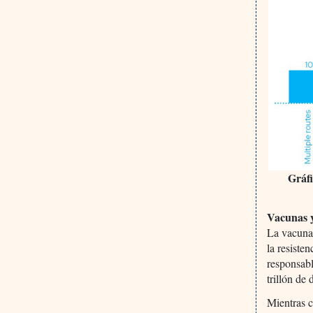
Gráfi
Vacunas y
La vacunac
la resisten
responsabl
trillón de
Mientras c