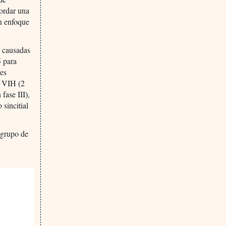
bordar una
n enfoque
s causadas
 para
nes
n VIH (2
fase III),
 sincitial
 grupo de