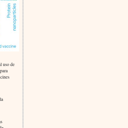
l uso de
 para
ccines
la
as
de