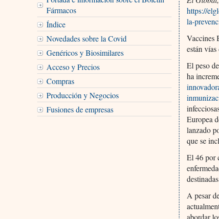
Fármacos
https://el
la-prevenc
Índice
Vaccines E
Novedades sobre la Covid
están vías
Genéricos y Biosimilares
El peso de
Acceso y Precios
ha increme
Compras
innovador
Producción y Negocios
inmunizac
infecciosa
Fusiones de empresas
Europea de
lanzado po
que se inc
El 46 por 
enfermedad
destinadas
A pesar de
actualment
abordar lo