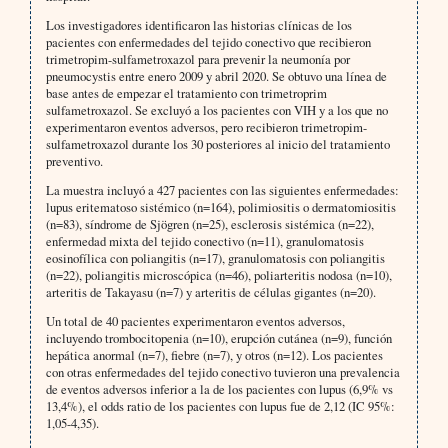
Los investigadores identificaron las historias clínicas de los
pacientes con enfermedades del tejido conectivo que recibieron
trimetropim-sulfametroxazol para prevenir la neumonía por
pneumocystis entre enero 2009 y abril 2020. Se obtuvo una línea de
base antes de empezar el tratamiento con trimetroprim
sulfametroxazol. Se excluyó a los pacientes con VIH y a los que no
experimentaron eventos adversos, pero recibieron trimetropim-
sulfametroxazol durante los 30 posteriores al inicio del tratamiento
preventivo.
La muestra incluyó a 427 pacientes con las siguientes enfermedades:
lupus eritematoso sistémico (n=164), polimiositis o dermatomiositis
(n=83), síndrome de Sjögren (n=25), esclerosis sistémica (n=22),
enfermedad mixta del tejido conectivo (n=11), granulomatosis
eosinofílica con poliangitis (n=17), granulomatosis con poliangitis
(n=22), poliangitis microscópica (n=46), poliarteritis nodosa (n=10),
arteritis de Takayasu (n=7) y arteritis de células gigantes (n=20).
Un total de 40 pacientes experimentaron eventos adversos,
incluyendo trombocitopenia (n=10), erupción cutánea (n=9), función
hepática anormal (n=7), fiebre (n=7), y otros (n=12). Los pacientes
con otras enfermedades del tejido conectivo tuvieron una prevalencia
de eventos adversos inferior a la de los pacientes con lupus (6,9% vs
13,4%), el odds ratio de los pacientes con lupus fue de 2,12 (IC 95%:
1,05-4,35).