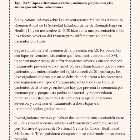
Tags: RAM, lupus eritematoso sistémico, neumonía por pneumocystis,
anticuerpos anti Sm, autoinmunes
Stacy Adams informó sobre las presentaciones realizadas durante la
Reunión Anual de la Sociedad Estadounidense de Reumatologia en
Healio [1], y en noviembre de 2020 hizo eco a una presentación sobre
los efectos adversos del trimetropim- sulfametroxazol en los
pacientes con lupus.
Según su informe y el resumen de la presentación [2], los pacientes
con lupus eritematoso sistémico que tienen anticuerpos anti-SM,
tienen un mayor riesgo de sufrir reacciones adversas cuando reciben
tratamiento preventivo con trimetropim-sulfametoxazol que los otros
pacientes con enfermedades del tejido conectivo. Sin embargo, los
investigadores dijeron que no se debe dejar de tratar a los pacientes
que requieren este tipo de tratamiento, sobre todo si se trata de
pacientes de alto riesgo en los que hay que prevenir la neumonía por
pneumocystis, porque esta podría ser mortal; y recomendaron
monitorear a estos pacientes de cerca por si aparecen eventos
adversos, y comenzar el tratamiento a dosis bajas e ir
incrementándolas gradualmente.
Investigaciones previas ya habían documentado una asociación entre
el lupus y las reacciones adversas al trimetropim-sulfametoxazol,
pero los investigadores del National Centre for Global Health and
Medicine de Tokio quisieron comprobar si se confirmaba en su propio
hospital.