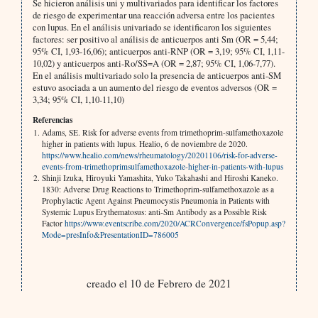
Se hicieron análisis uni y multivariados para identificar los factores
de riesgo de experimentar una reacción adversa entre los pacientes
con lupus. En el análisis univariado se identificaron los siguientes
factores: ser positivo al análisis de anticuerpos anti Sm (OR = 5,44;
95% CI, 1,93-16,06); anticuerpos anti-RNP (OR = 3,19; 95% CI, 1,11-
10,02) y anticuerpos anti-Ro/SS=A (OR = 2,87; 95% CI, 1,06-7,77).
En el análisis multivariado solo la presencia de anticuerpos anti-SM
estuvo asociada a un aumento del riesgo de eventos adversos (OR =
3,34; 95% CI, 1,10-11,10)
Referencias
Adams, SE. Risk for adverse events from trimethoprim-sulfamethoxazole
higher in patients with lupus. Healio, 6 de noviembre de 2020.
https://www.healio.com/news/rheumatology/20201106/risk-for-adverse-
events-from-trimethoprimsulfamethoxazole-higher-in-patients-with-lupus
Shinji Izuka, Hiroyuki Yamashita, Yuko Takahashi and Hiroshi Kaneko.
1830: Adverse Drug Reactions to Trimethoprim-sulfamethoxazole as a
Prophylactic Agent Against Pneumocystis Pneumonia in Patients with
Systemic Lupus Erythematosus: anti-Sm Antibody as a Possible Risk
Factor
https://www.eventscribe.com/2020/ACRConvergence/fsPopup.asp?
Mode=presInfo&PresentationID=786005
creado el 10 de Febrero de 2021