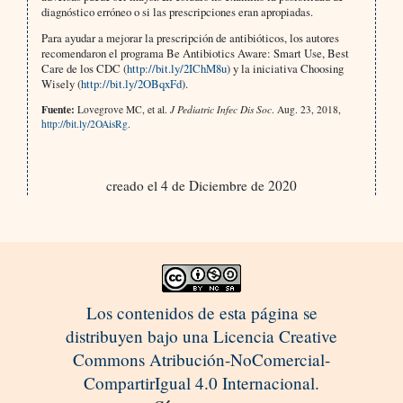
diagnóstico erróneo o si las prescripciones eran apropiadas.
Para ayudar a mejorar la prescripción de antibióticos, los autores
recomendaron el programa Be Antibiotics Aware: Smart Use, Best
Care de los CDC (
http://bit.ly/2IChM8u
) y la iniciativa Choosing
Wisely (
http://bit.ly/2OBqxFd
).
Fuente:
Lovegrove MC, et al.
J Pediatric Infec Dis Soc
. Aug. 23, 2018,
http://bit.ly/2OAisRg
.
creado el 4 de Diciembre de 2020
Los contenidos de esta página se
distribuyen bajo una Licencia Creative
Commons Atribución-NoComercial-
CompartirIgual 4.0 Internacional.