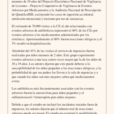
menores de 19 años del Proyecto Electrónico Nacional de Vigilancia
de Lesiones – Proyecto Cooperativo de Vigilancia de Eventos
Adversos por Medicamentos y la Auditoría Nacional de Prescripción
de QuintilesIMS, excluyendo los casos de ingestión accidental,
autolesión intencional y trastorno por uso de sustancias.
El estimado de 70.000 visitas a la CE al año relacionadas con
eventos adversos de antibióticos representó el 46% de las CEs por
eventos adversos a los medicamentos administrados por vía
sistémica. Aproximadamente el 86% fueron reacciones alérgicas y el
3% resultó en hospitalización.
Alrededor del 41% de las visitas al servicio de urgencias fueron
realizadas por niños menores de 2 años. Este grupo experimentó
eventos adversos a una tasa cuatro veces mayor que la de los niños de
10 a 19 años. Los autores dijeron que esto puede deberse a la
susceptibilidad de los niños pequeños a las reacciones alérgicas, a la
probabilidad de que sus padres los lleven a la sala de urgencias y a
que cuando los niños son más mayores saben qué medicamentos
evitar.
Los antibióticos más frecuentemente asociados con los eventos
adversos fueron la amoxicilina para niños pequeños y el
sulfametoxazol / trimetoprim para niños mayores.
Debido a que el estudio no incluyó los incidentes tratados fuera de
urgencias, los autores dijeron que el número real de reacciones
adversas puede ser mayor. El estudio no examinó la posibilidad de