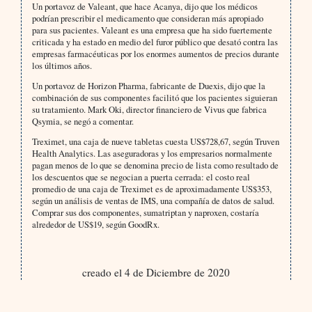
Un portavoz de Valeant, que hace Acanya, dijo que los médicos
podrían prescribir el medicamento que consideran más apropiado
para sus pacientes. Valeant es una empresa que ha sido fuertemente
criticada y ha estado en medio del furor público que desató contra las
empresas farmacéuticas por los enormes aumentos de precios durante
los últimos años.
Un portavoz de Horizon Pharma, fabricante de Duexis, dijo que la
combinación de sus componentes facilitó que los pacientes siguieran
su tratamiento. Mark Oki, director financiero de Vivus que fabrica
Qsymia, se negó a comentar.
Treximet, una caja de nueve tabletas cuesta US$728,67, según Truven
Health Analytics. Las aseguradoras y los empresarios normalmente
pagan menos de lo que se denomina precio de lista como resultado de
los descuentos que se negocian a puerta cerrada: el costo real
promedio de una caja de Treximet es de aproximadamente US$353,
según un análisis de ventas de IMS, una compañía de datos de salud.
Comprar sus dos componentes, sumatriptan y naproxen, costaría
alrededor de US$19, según GoodRx.
creado el 4 de Diciembre de 2020