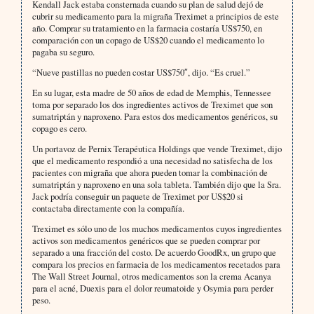
Kendall Jack estaba consternada cuando su plan de salud dejó de
cubrir su medicamento para la migraña Treximet a principios de este
año. Comprar su tratamiento en la farmacia costaría US$750, en
comparación con un copago de US$20 cuando el medicamento lo
pagaba su seguro.
“Nueve pastillas no pueden costar US$750″, dijo. “Es cruel.”
En su lugar, esta madre de 50 años de edad de Memphis, Tennessee
toma por separado los dos ingredientes activos de Treximet que son
sumatriptán y naproxeno. Para estos dos medicamentos genéricos, su
copago es cero.
Un portavoz de Pernix Terapéutica Holdings que vende Treximet, dijo
que el medicamento respondió a una necesidad no satisfecha de los
pacientes con migraña que ahora pueden tomar la combinación de
sumatriptán y naproxeno en una sola tableta. También dijo que la Sra.
Jack podría conseguir un paquete de Treximet por US$20 si
contactaba directamente con la compañía.
Treximet es sólo uno de los muchos medicamentos cuyos ingredientes
activos son medicamentos genéricos que se pueden comprar por
separado a una fracción del costo. De acuerdo GoodRx, un grupo que
compara los precios en farmacia de los medicamentos recetados para
The Wall Street Journal, otros medicamentos son la crema Acanya
para el acné, Duexis para el dolor reumatoide y Osymia para perder
peso.