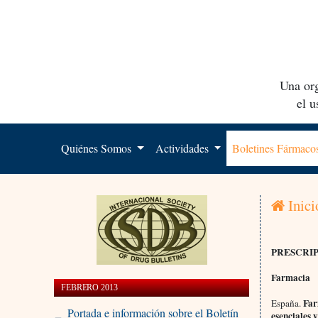
Una org
el 
Quiénes Somos
Actividades
Boletines Fármac
Inici
PRESCRIP
Farmacia
FEBRERO 2013
Farm
España.
Portada e información sobre el Boletín
esenciales y