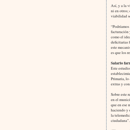
Así, y a la 
ni en otros;
viabilidad s
“Podríamos d
facturación 
como el idea
deficitarias
este mecani
es que los r
Salario far
Este estudi
establecimie
Primaria, l
extras y con
Sobre este r
en el munic
que en ese 
haciendo y 
la telemedic
ciudadana”.