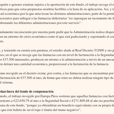
quién o quienes estarían sujetos a la aportación de este fondo, el trabajo recoge el 
licas para que estas propuestas resulten factibles a la hora de su aplicación. Así, y t
ltad económica por la que atraviesan las distintas administraciones, parte de la prem
ecesarios para sufragar a las farmacias deficitarias “no supongan un incremento de 
abonando las diferentes administraciones por este servicio”.
endamente inconsciente por nuestra parte pedir que la Administración realice dispe
 en un entorno de crisis económica como el que está padeciendo y soportando el co
en.
 y teniendo en cuenta esta premisa, el estudio alude al Real Decreto 5/2000 y sus p
es, en el que se recoge que las farmacias con un nivel de facturación a la Segurida
os €37.500 mensuales, producen un retorno a la administración a través de un mec
en detraer una cantidad económica, proporcional a la facturación de la farmacia.
smo recogido en el decreto exime, por contra, a las farmacias que se encuentran por
 facturación de €37.500 al mes, de forma que éstas no deben realizar ningún tipo d
l sistema.
edan fuera del fondo de compensación
odo, el trabajo recogido por Europa Press sostiene que aquellas farmacias con fac
periores a €22.650,79 al mes a la Seguridad Social o €271.809,48 al año no percibi
guna de este fondo, “porque ya obtendrían un beneficio equivalente con su propia f
que éste habría de ser el tope ó límite del tramo negativo”.