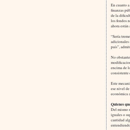
En cuanto a 
finanzas púb
de la dificu
los fondos n
ahora están 
“Sería trem
adicionales
país”, admit
No obstante,
modificacion
encima de l
consistente 
Este mecani
ese nivel de
económica a
Quienes qu
Del mismo m
iguales o su
cantidad al
entendiendo 