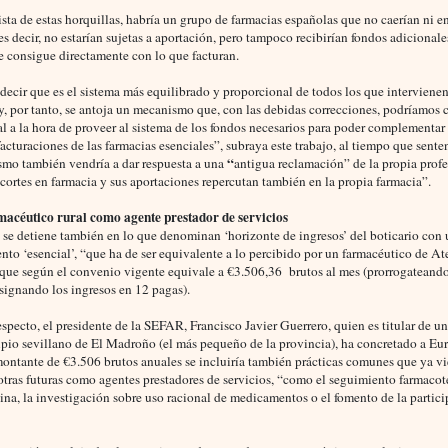
vista de estas horquillas, habría un grupo de farmacias españolas que no caerían ni 
 es decir, no estarían sujetas a aportación, pero tampoco recibirían fondos adicionale
e consigue directamente con lo que facturan.
ecir que es el sistema más equilibrado y proporcional de todos los que intervienen
y, por tanto, se antoja un mecanismo que, con las debidas correcciones, podríamos c
l a la hora de proveer al sistema de los fondos necesarios para poder complementar 
 facturaciones de las farmacias esenciales”, subraya este trabajo, al tiempo que sent
“
smo también vendría a dar respuesta a una
antigua reclamación” de la propia prof
ecortes en farmacia y sus aportaciones repercutan también en la propia farmacia”.
macéutico rural como agente prestador de servicios
o se detiene también en lo que denominan ‘horizonte de ingresos’ del boticario con
nto ‘esencial’, “que ha de ser equivalente a lo percibido por un farmacéutico de A
o que según el convenio vigente equivale a €3.506,36
brutos al mes (prorrogateando
signando los ingresos en 12 pagas).
especto, el presidente de la SEFAR, Francisco Javier Guerrero, quien es titular de u
ipio sevillano de El Madroño (el más pequeño de la provincia), ha concretado a Eu
montante de €3.506 brutos anuales se incluiría también prácticas comunes que ya v
otras futuras como agentes prestadores de servicios, “como el seguimiento farmacot
ina, la investigación sobre uso racional de medicamentos o el fomento de la partic