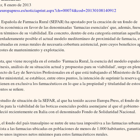
ss,
8 enero de 2013
.europapress.es/noticiaprint.aspx?ch=00074&cod=20130108140912
 Española de Farmacia Rural (SEFAR) ha apostado por la creación de un fondo de
n económica en favor de las denominadas ‘farmacias esenciales’ que, además, fue
 en términos de su viabilidad. En concreto, dentro de esta categoría entrarían aquell
erdaderamente posible el actual modelo mediterráneo de proximidad de farmacia, e
situadas en zonas rurales de necesaria cobertura asistencial, pero cuyos beneficios 
costes de mantenimiento y explotación.
ta, que viene recogida en el estudio ‘Farmacia Rural, la esencia del modelo españo
nesis, análisis de su situación actual y propuestas para su viabilidad’, surge en ple
yecto de Ley de Servicios Profesionales en el que está trabajando el Ministerio de 
or ministerial, se establece, entre otros puntos, la intención de suprimir la reserva q
tienen en exclusiva los farmacéuticos en lo que a la propiedad y titularidad de esto
ntos se refiere.
studio de situación de la SEFAR, al que ha tenido acceso Europa Press, el fondo de
 para la viabilidad de las boticas esenciales podría asemejarse al que el gobierno
leció recientemente en Italia con el denominado Fondo de Solidaridad Nacional.
 el fondo del país transalpino se nutre de una tasa impositiva a las farmacias urban
lista a las farmacias ubicadas en poblaciones de menos de 1.000 habitantes, garanti
o unos ingresos netos mínimos para estos farmacéuticos rurales.