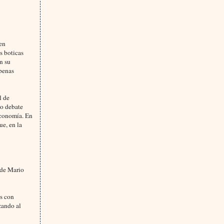
sen
as boticas
n su
apenas
l de
no debate
Economía. En
ue, en la
s
 de Mario
as con
zando al