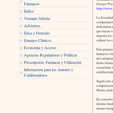
Fármacos
Europa Pre
http://www
Índice
La Sociedad
Ventana Abierta
compensació
Advierten...
deficitarias
que hacen v
Ética y Derecho
mayoría las 
Ensayos Clínicos
cubren los 
Economía y Acceso
Esta propues
farmacia. Gé
Agencias Reguladoras y Políticas
del antepro
Prescripción, Farmacia y Utilización
dicho borrad
actualidad, 
Información para los Autores y
establecimie
Colaboradores
Según este e
compensación
Monti estab
En concreto,
destino fina
mismo tiemp