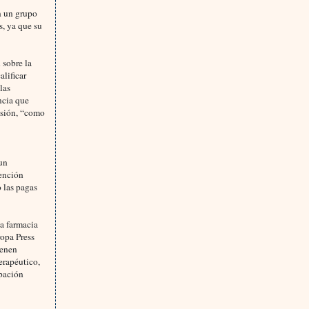
en un grupo
s, ya que su
 sobre la
alificar
las
encia que
esión, “como
 un
tención
 las pagas
na farmacia
ropa Press
ienen
erapéutico,
ipación