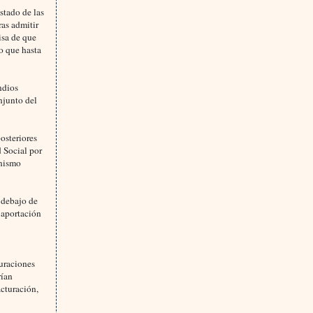
estado de las
ras admitir
isa de que
lo que hasta
ndios
njunto del
osteriores
d Social por
anismo
 debajo de
e aportación
turaciones
rían
acturación,