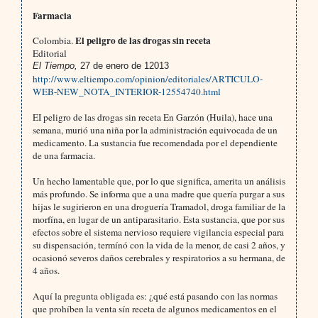
Farmacia
El peligro de las drogas sin receta
Colombia.
Editorial
El Tiempo,
27 de enero de 12013
http://www.eltiempo.com/opinion/editoriales/ARTICULO-
WEB-NEW_NOTA_INTERIOR-12554740.html
EI peligro de las drogas sin receta En Garzón (Huila), hace una
semana, murió una niña por la administración equivocada de un
medicamento. La sustancia fue recomendada por el dependiente
de una farmacia.
Un hecho lamentable que, por lo que significa, amerita un análisis
más profundo. Se informa que a una madre que quería purgar a sus
hijas le sugirieron en una droguería Tramadol, droga familiar de la
morfína, en lugar de un antiparasitario. Esta sustancia, que por sus
efectos sobre el sistema nervioso requiere vigilancia especial para
su dispensación, termínó con la vida de la menor, de casi 2 años, y
ocasionó severos daños cerebrales y respiratorios a su hermana, de
4 años.
Aquí la pregunta obligada es: ¿qué está pasando con las normas
que prohíben la venta sín receta de algunos medicamentos en el