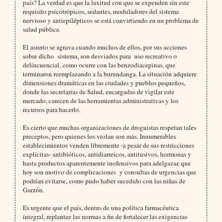
país? La verdad es que la laxitud con que se expenden sin este
requisito psicotrópicos, sedantes, moduladores del sistema
nervioso y antiepilépticos se está convirtiendo en un problema de
salud pública.
El asunto se agrava cuando muchos de ellos, por sus acciones
sobre dicho
sistema, son desviados para
uso recreativo o
delíncuencial, como ocurre con las benzodiacepinas, que
terminaron reemplazando a la burundanga. La situación adquiere
dimensiones dramáticas en las ciudades y pueblos pequeños,
donde las secretarías de Salud, encargadas de vigilar este
mercado, carecen de las herramientas administrativas y los
recursos para hacerlo.
Es cierto que muchas organizaciones de droguistas respetan tales
preceptos, pero quienes los violan son más. Innumerables
establecimientos venden libremente -a pesar de sus restricciones
explícitas- antibióticos, antidiarreicos, antitusivos, hormonas y
hasta productos aparentemente inofensivos para adelgazar, que
hoy son motivo de complicaciones
y consultas de urgencias que
podrían evitarse, como pudo haber sucedido con las niñas de
Garzón.
Es urgente que el país, dentro de una política farmacéutica
íntegral, replantee las normas a fin de fortalecer las exigencias