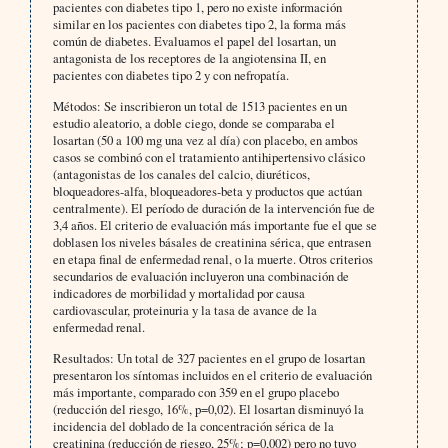
pacientes con diabetes tipo 1, pero no existe información
similar en los pacientes con diabetes tipo 2, la forma más
común de diabetes. Evaluamos el papel del losartan, un
antagonista de los receptores de la angiotensina II, en
pacientes con diabetes tipo 2 y con nefropatía.
Métodos:
Se inscribieron un total de 1513 pacientes en un
estudio aleatorio, a doble ciego, donde se comparaba el
losartan (50 a 100 mg una vez al día) con placebo, en ambos
casos se combinó con el tratamiento antihipertensivo clásico
(antagonistas de los canales del calcio, diuréticos,
bloqueadores-alfa, bloqueadores-beta y productos que actúan
centralmente). El período de duración de la intervención fue de
3,4 años. El criterio de evaluación más importante fue el que se
doblasen los niveles básales de creatinina sérica, que entrasen
en etapa final de enfermedad renal, o la muerte. Otros criterios
secundarios de evaluación incluyeron una combinación de
indicadores de morbilidad y mortalidad por causa
cardiovascular, proteinuria y la tasa de avance de la
enfermedad renal.
Resultados:
Un total de 327 pacientes en el grupo de losartan
presentaron los síntomas incluidos en el criterio de evaluación
más importante, comparado con 359 en el grupo placebo
(reducción del riesgo, 16%, p=0,02). El losartan disminuyó la
incidencia del doblado de la concentración sérica de la
creatinina (reducción de riesgo, 25%; p=0,002) pero no tuvo