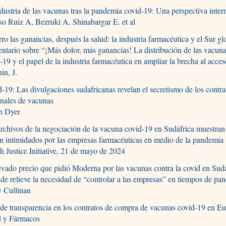
dustria de las vacunas tras la pandemia covid-19: Una perspectiva inter
o Ruiz A, Bezruki A, Shinabargar E. et al
ro las ganancias, después la salud: la industria farmacéutica y el Sur gl
tario sobre “¡Más dolor, más ganancias! La distribución de las vacuna
-19 y el papel de la industria farmacéutica en ampliar la brecha al acces
in, J.
-19: Las divulgaciones sudafricanas revelan el secretismo de los contra
nales de vacunas
 Dyer
rchivos de la negociación de la vacuna covid-19 en Sudáfrica muestra
n intimidados por las empresas farmacéuticas en medio de la pandemia
h Justice Initiative, 21 de mayo de 2024
evado precio que pidió Moderna por las vacunas contra la covid en Sud
de relieve la necesidad de “controlar a las empresas” en tiempos de pa
y Cullinan
 de transparencia en los contratos de compra de vacunas covid-19 en E
d y Fármacos