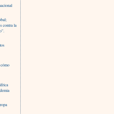
nacional
obal;
s contra la
o”.
tos
n cómo
áfrica
ndemia
uropa