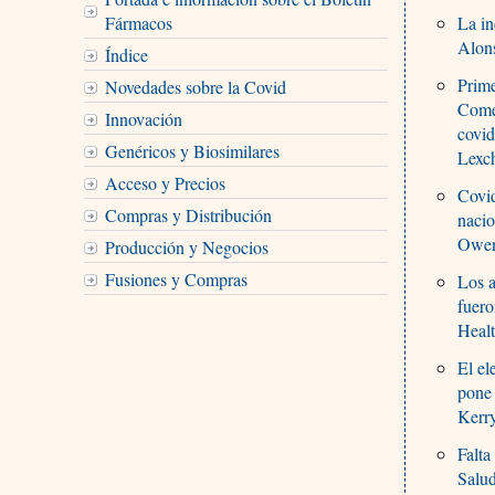
Fármacos
La in
Alons
Índice
Prime
Novedades sobre la Covid
Comen
Innovación
covid
Genéricos y Biosimilares
Lexch
Acceso y Precios
Covid
Compras y Distribución
nacio
Owen
Producción y Negocios
Fusiones y Compras
Los a
fuero
Healt
El el
pone 
Kerr
Falta
Salu