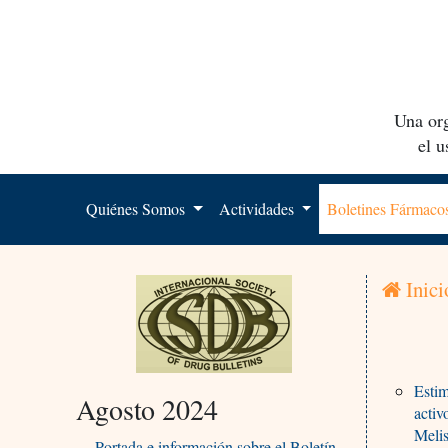
Una org
el 
Quiénes Somos
Actividades
Boletines Fármac
Inici
Estim
Agosto 2024
activ
Meli
Portada e información sobre el Boletín