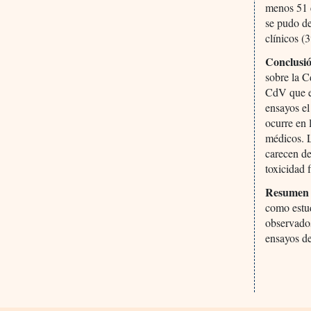
menos 51 
se pudo de
clínicos (
Conclusi
sobre la C
CdV que e
ensayos el
ocurre en 
médicos. L
carecen de
toxicidad 
Resumen p
como estud
observados
ensayos de