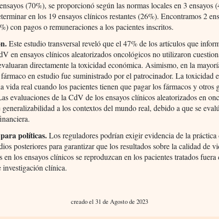
ensayos (70%), se proporcionó según las normas locales en 3 ensayos 
terminar en los 19 ensayos clínicos restantes (26%). Encontramos 2 en
3%) con pagos o remuneraciones a los pacientes inscritos.
ón.
Este estudio transversal reveló que el 47% de los artículos que info
dV en ensayos clínicos aleatorizados oncológicos no utilizaron cuestion
valuaran directamente la toxicidad económica. Asimismo, en la mayorí
 fármaco en estudio fue suministrado por el patrocinador. La toxicidad
la vida real cuando los pacientes tienen que pagar los fármacos y otros 
as evaluaciones de la CdV de los ensayos clínicos aleatorizados en on
 generalizabilidad a los contextos del mundo real, debido a que se eval
financiera.
ara políticas.
Los reguladores podrían exigir evidencia de la práctica 
ios posteriores para garantizar que los resultados sobre la calidad de v
 en los ensayos clínicos se reproduzcan en los pacientes tratados fuera 
 investigación clínica.
creado el 31 de Agosto de 2023