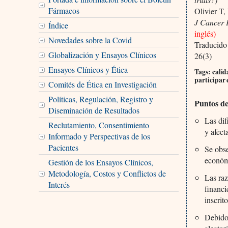
Fármacos
Olivier T
J Cancer 
Índice
inglés)
Novedades sobre la Covid
Traducido
Globalización y Ensayos Clínicos
26(3)
Ensayos Clínicos y Ética
Tags: calid
participar 
Comités de Ética en Investigación
Políticas, Regulación, Registro y
Puntos d
Diseminación de Resultados
Las dif
Reclutamiento, Consentimiento
y afect
Informado y Perspectivas de los
Pacientes
Se obse
económi
Gestión de los Ensayos Clínicos,
Metodología, Costos y Conflictos de
Las raz
Interés
financi
inscrito
Debido 