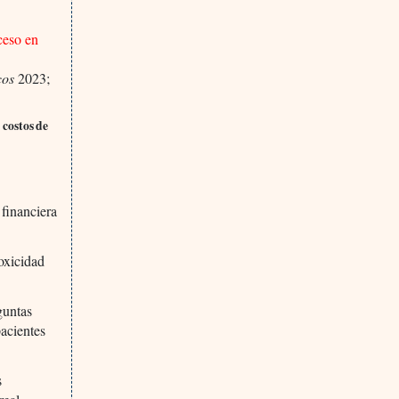
ceso en
cos
2023;
 costos de
 financiera
toxicidad
guntas
pacientes
s