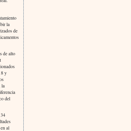
real.
ratamiento
bir la
rizados de
edicamentos
s de alto
t
cionados
18 y
os
 la
iferencia
co del
 34
ltades
 en al