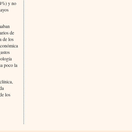
(4%) y no
sayos
rmaban
arios de
a de los
 económica
gastos
cología
úa poco la
clínica,
ida
de los