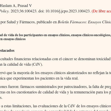
, Haslam A, Prasad V
Policy.
2023;36:100423. doi: 10.1016/j.jcpo.2023.100423.
(De libre ac
 por Salud y Fármacos, publicado en
Boletín Fármacos: Ensayos Clíni
ad de vida de los participantes en ensayos clínicos, ensayos clínicos oncológicos,
en ensayos clínicos
estacados
icultades financieras relacionadas con el cáncer se denominan toxicidad
an la calidad de vida (CdV).
rvó que la mayoría de los ensayos clínicos aleatorizados no reflejan la 
ca que experimentan los pacientes en la vida real.
ones fueron: fármacos suministrados por patrocinadores, la falta de pre
eras en los cuestionarios de calidad de vida y la remuneración para los 
s.
a estas limitaciones, las evaluaciones de la CdV de los ensayos clínico