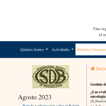
Una org
el 
Quiénes Somos
Actividades
Boletines Fármac
Inici
Gestión d
¿Las evalu
Agosto 2023
oncología
(Is financ
Portada e información sobre el Boletín
trials?)