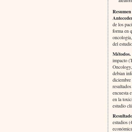
aleator
Resumen
Antecede
de los pac
forma en q
oncología,
del estudi
Métodos
impacto (
Oncology,
debían inf
diciembre 
resultados
encuesta e
en la toxi
estudio cl
Resultad
estudios (
económicas