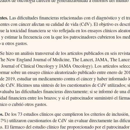
izados de oncología carecen de generalizabilidad a entornos del mundo 
ntes.
Las dificultades financieras relacionadas con el diagnóstico y el t
ientes con cáncer afectan su calidad de vida (CdV). El objetivo es descri
ue la toxicidad financiera se vio reflejada en los ensayos clínicos aleato
 y estimar la frecuencia con la que los patrocinadores cubrieron los m
o u otros gastos.
.
Se hizo un análisis transversal de los artículos publicados en seis revista
The New England Journal of Medicine, The Lancet, JAMA, The Lance
 Journal of Clinical Oncology y JAMA Oncology). Los artículos selec
ormar sobre un ensayo clínico aleatorizado publicado entre enero de 20
de 2019, estudiar un medicamento contra el cáncer y haber informado l
 de CdV. Hicimos una síntesis de los cuestionarios de CdV utilizados; si
valuaba las dificultades financieras directamente; si se informó de una d
cidad financiera entre los brazos; y si el patrocinador suministró el fárma
ínico o cubrió otros gastos.
os.
De los 73 estudios clínicos que cumplieron los criterios de inclusión,
47%) utilizaron cuestionarios de CdV sin evaluar directamente las dificu
. El fármaco del estudio clínico fue proporcionado por el patrocinador