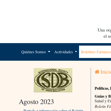
Una org
el 
Quiénes Somos
Actividades
Boletines Fármac
Inici
Políticas
Guías y B
Agosto 2023
Salud y F
Boletín F
Portada e información sobre el Boletín