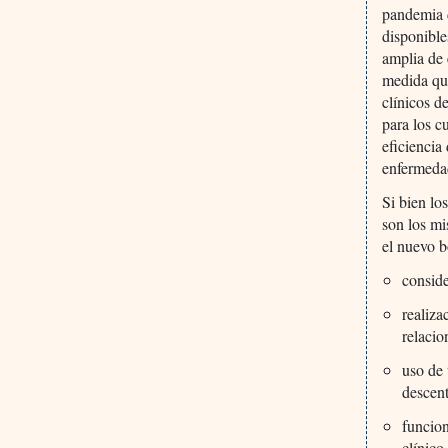
pandemia d
disponible
amplia de 
medida que
clínicos d
para los c
eficiencia
enfermedad
Si bien lo
son los mi
el nuevo 
conside
realiza
relacio
uso de 
descent
funcion
clínico