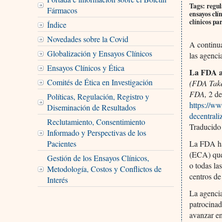
Tags: regul
Fármacos
ensayos clí
clínicos pa
Índice
Novedades sobre la Covid
A continua
Globalización y Ensayos Clínicos
las agenci
Ensayos Clínicos y Ética
La FDA av
Comités de Ética en Investigación
(FDA Takes
FDA,
2 de
Políticas, Regulación, Registro y
https://w
Diseminación de Resultados
decentraliz
Reclutamiento, Consentimiento
Traducido
Informado y Perspectivas de los
La FDA ha
Pacientes
(ECA) que 
Gestión de los Ensayos Clínicos,
o todas la
Metodología, Costos y Conflictos de
centros de
Interés
La agenci
patrocinad
avanzar en