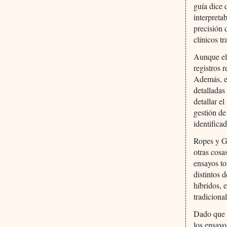
guía dice 
interpreta
precisión 
clínicos tr
Aunque el 
registros 
Además, el
detalladas
detallar e
gestión de
identifica
Ropes y Gr
otras cosa
ensayos to
distintos 
híbridos, 
tradicional
Dado que l
los ensayo