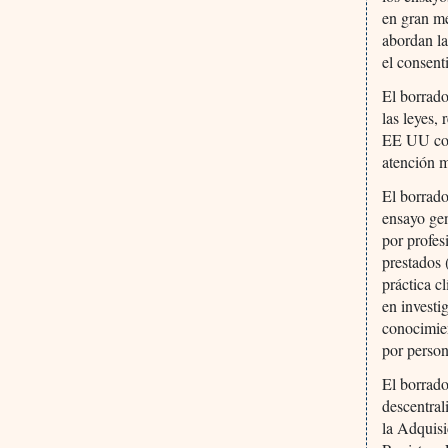
en gran me
abordan la
el consent
El borrado
las leyes,
EE UU con 
atención m
El borrado
ensayo gen
por profes
prestados (
práctica c
en investi
conocimien
por person
El borrado
descentral
la Adquisi