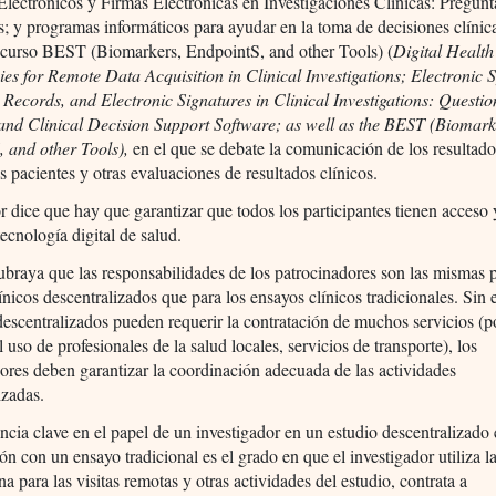
Electrónicos y Firmas Electrónicas en Investigaciones Clínicas: Pregunt
; y programas informáticos para ayudar en la toma de decisiones clínica
ecurso BEST (Biomarkers, EndpointS, and other Tools) (
Digital Health
es for Remote Data Acquisition in Clinical Investigations; Electronic 
 Records, and Electronic Signatures in Clinical Investigations: Questi
and Clinical Decision Support Software; as well as the BEST (Biomark
 and other Tools),
en el que se debate la comunicación de los resultado
os pacientes y otras evaluaciones de resultados clínicos.
r dice que hay que garantizar que todos los participantes tienen acceso
 tecnología digital de salud.
raya que las responsabilidades de los patrocinadores son las mismas p
ínicos descentralizados que para los ensayos clínicos tradicionales. Sin
escentralizados pueden requerir la contratación de muchos servicios (p
l uso de profesionales de la salud locales, servicios de transporte), los
ores deben garantizar la coordinación adecuada de las actividades
izadas.
ncia clave en el papel de un investigador en un estudio descentralizado
n con un ensayo tradicional es el grado en que el investigador utiliza l
na para las visitas remotas y otras actividades del estudio, contrata a