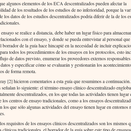
que algunos elementos de los ECA descentralizados pueden afectar la
bilidad de los resultados de los estudios de no inferioridad, porque la var
de los datos de los estudios descentralizados podría diferir de la de los e
adicionales.
ensayo se realice a distancia, debe haber un lugar físico para almacenar
relacionados con el ensayo, y donde se pueda entrevistar al personal que 
 borrador de la guía hace hincapié en la necesidad de incluir explicaci
 para todos los procedimientos de los ensayos en los protocolos, esto in
l flujo de datos previsto, enumerar los proveedores externos responsables
 datos y especificar cómo se evaluarán y gestionarán los acontecimient
dos de forma remota.
ay [2] hicieron comentarios a esta guía que resumimos a continuación.
s señalan lo siguiente: el término ensayo clínico descentralizado engloba
talmente descentralizados, en los que todas las actividades tienen lugar 
de los centros de ensayo tradicionales, como a los ensayos descentraliza
en los que sólo algunas actividades del ensayo tienen lugar en entornos 
es.
os requisitos de los ensayos clínicos descentralizados son los mismos q
s clínicos tradicionales, el borrador de la guía sobre este tipo de ensayo