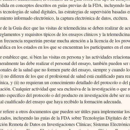
dida en conceptos descritos en guías previas de la FDA, incluyendo la
s tecnologías de salud digitales, las estrategias de supervisión basadas e
imiento informado electrónico, la captura electrónica de datos, etcétera.
r de la Guía dice que las visitas de telemedicina se deben realizar de a
 reglamentos y requisitos típicos de los ensayos clínicos y la telemedicin
frecuencia requerirán prestar mucha atención a la licencia de los pro
édica en los estados en los que se encuentran los participantes en el en
r establece que, si bien las visitas en persona y las actividades relacion
eralmente las debe realizar el personal del ensayo, también pueden ser 
ionales de la salud que no formen parte del ensayo, siempre y cuando lo
i) no difieren de los que el profesional de salud está cualificado para rea
línica, y (ii) no requieran un conocimiento detallado del protocolo o del
gación. Cualquier actividad que sea exclusiva de la investigación o que 
to específico del protocolo o del producto en investigación debe ser re
al cualificado del ensayo que haya recibido la formación adecuada.
r refiere a otros documentos que pueden ser útiles para implementar lo
izados, incluyendo las guías de la FDA sobre Tecnologías Digitales de 
ción Remota de Datos en Investigaciones Clínicas; Sistemas Electrónic