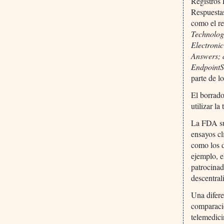
Registros 
Respuestas
como el r
Technologi
Electronic
Answers; 
EndpointS,
parte de l
El borrado
utilizar la
La FDA sub
ensayos cl
como los d
ejemplo, e
patrocinad
descentral
Una difere
comparació
telemedici