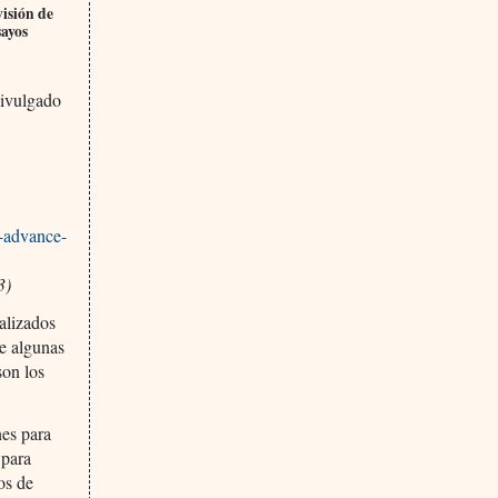
visión de
sayos
divulgado
s-advance-
3)
alizados
e algunas
son los
nes para
 para
os de