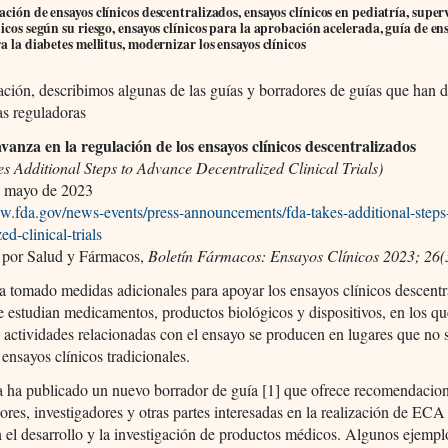
ación de ensayos clínicos descentralizados, ensayos clínicos en pediatría, super
nicos según su riesgo, ensayos clínicos para la aprobación acelerada, guía de en
ra la diabetes mellitus, modernizar los ensayos clínicos
ción, describimos algunas de las guías y borradores de guías que han 
as reguladoras
anza en la regulación de los ensayos clínicos descentralizados
 Additional Steps to Advance Decentralized Clinical Trials)
 mayo de 2023
ww.fda.gov/news-events/press-announcements/fda-takes-additional-step
ed-clinical-trials
 por Salud y Fármacos,
Boletín Fármacos: Ensayos Clínicos 2023; 26(
 tomado medidas adicionales para apoyar los ensayos clínicos descentr
estudian medicamentos, productos biológicos y dispositivos, en los qu
s actividades relacionadas con el ensayo se producen en lugares que no 
 ensayos clínicos tradicionales.
a ha publicado un nuevo borrador de guía [1] que ofrece recomendacio
ores, investigadores y otras partes interesadas en la realización de ECA
 el desarrollo y la investigación de productos médicos. Algunos ejempl