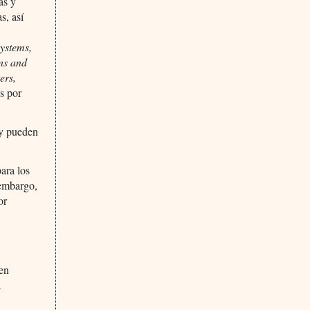
as y
s, así
Systems,
ons and
ers,
s por
 y pueden
ara los
 embargo,
or
 en
a