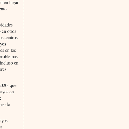
al en lugar
ento
ividades
o en otros
os centros
ayos
es en los
 problemas
 incluso en
ores
2020, que
nsayos en
e
nes de
ayos
la