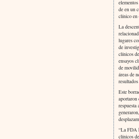
elementos 
de en un c
clínico en
La descent
relacionad
lugares co
de investi
clínicos d
ensayos cl
de movilid
áreas de n
resultados
Este borra
aportaron 
respuesta 
generaron,
desplazam
“La FDA h
clínicos d