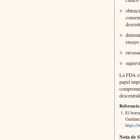
obtenci
consent
descent
determi
ensayo 
envasad
supervi
La FDA es
papel impo
compromete
descentral
Referencia
El borra
Guidance
https:/
Nota de 