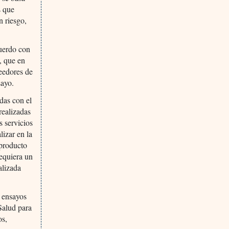
s que
n riesgo,
cuerdo con
a, que en
veedores de
sayo.
adas con el
realizadas
s servicios
lizar en la
 producto
requiera un
alizada
s ensayos
Salud para
os,