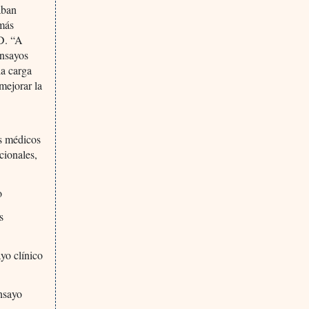
aban
 más
.D. “A
ensayos
la carga
mejorar la
os médicos
cionales,
o
s
ayo clínico
ensayo