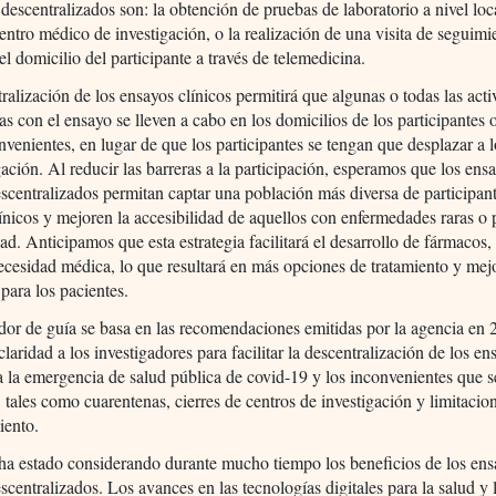
descentralizados son: la obtención de pruebas de laboratorio a nivel loc
entro médico de investigación, o la realización de una visita de seguimi
 el domicilio del participante a través de telemedicina.
ralización de los ensayos clínicos permitirá que algunas o todas las act
as con el ensayo se lleven a cabo en los domicilios de los participantes 
nvenientes, en lugar de que los participantes se tengan que desplazar a l
gación. Al reducir las barreras a la participación, esperamos que los ens
escentralizados permitan captar una población más diversa de participant
ínicos y mejoren la accesibilidad de aquellos con enfermedades raras o
ad. Anticipamos que esta estrategia facilitará el desarrollo de fármacos,
ecesidad médica, lo que resultará en más opciones de tratamiento y mej
 para los pacientes.
dor de guía se basa en las recomendaciones emitidas por la agencia en 
claridad a los investigadores para facilitar la descentralización de los e
a la emergencia de salud pública de covid-19 y los inconvenientes que s
 tales como cuarentenas, cierres de centros de investigación y limitacio
iento.
a estado considerando durante mucho tiempo los beneficios de los ens
escentralizados. Los avances en las tecnologías digitales para la salud y 