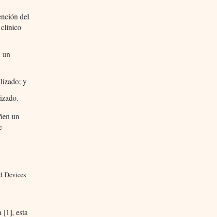
ención del
 clínico
n un
lizado; y
lizado.
eñen un
e
nd Devices
 [1], esta