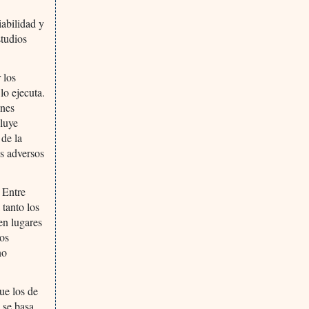
iabilidad y
studios
 los
lo ejecuta.
ones
cluye
 de la
os adversos
 Entre
 tanto los
en lugares
dos
no
ue los de
s se basa