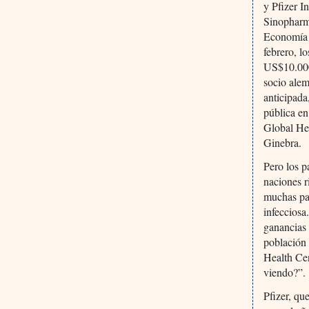
y Pfizer I
Sinopharm 
Economía y
febrero, l
US$10.000
socio alem
anticipada
pública e
Global Hea
Ginebra.
Pero los p
naciones r
muchas par
infecciosa
ganancias 
población
Health Cen
viendo?”.
Pfizer, qu