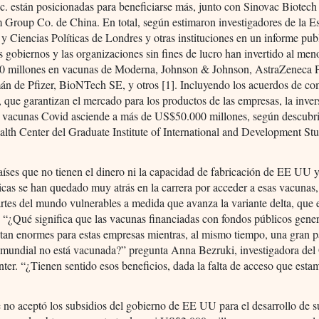
nc. están posicionadas para beneficiarse más, junto con Sinovac Biotech
Group Co. de China. En total, según estimaron investigadores de la E
 Ciencias Políticas de Londres y otras instituciones en un informe pub
os gobiernos y las organizaciones sin fines de lucro han invertido al men
 millones en vacunas de Moderna, Johnson & Johnson, AstraZeneca Pl
án de Pfizer, BioNTech SE, y otros [1]. Incluyendo los acuerdos de c
, que garantizan el mercado para los productos de las empresas, la inver
n vacunas Covid asciende a más de US$50.000 millones, según descubri
lth Center del Graduate Institute of International and Development Stu
aíses que no tienen el dinero ni la capacidad de fabricación de EE UU y
icas se han quedado muy atrás en la carrera por acceder a esas vacunas
tes del mundo vulnerables a medida que avanza la variante delta, que 
. “¿Qué significa que las vacunas financiadas con fondos públicos gene
tan enormes para estas empresas mientras, al mismo tiempo, una gran pa
 mundial no está vacunada?” pregunta Anna Bezruki, investigadora del
ter. “¿Tienen sentido esos beneficios, dada la falta de acceso que esta
e no aceptó los subsidios del gobierno de EE UU para el desarrollo de 