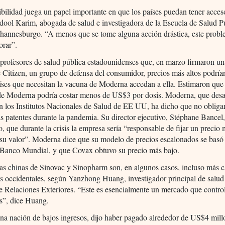
bilidad juega un papel importante en que los países puedan tener acces
ool Karim, abogada de salud e investigadora de la Escuela de Salud P
ohannesburgo. “A menos que se tome alguna acción drástica, este probl
orar”.
profesores de salud pública estadounidenses que, en marzo firmaron un
 Citizen, un grupo de defensa del consumidor, precios más altos podría
íses que necesitan la vacuna de Moderna accedan a ella. Estimaron que 
de Moderna podría costar menos de US$3 por dosis. Moderna, que desar
 los Institutos Nacionales de Salud de EE UU, ha dicho que no obliga
as patentes durante la pandemia. Su director ejecutivo, Stéphane Bancel, 
, que durante la crisis la empresa sería “responsable de fijar un precio
su valor”. Moderna dice que su modelo de precios escalonados se basó
l Banco Mundial, y que Covax obtuvo su precio más bajo.
as chinas de Sinovac y Sinopharm son, en algunos casos, incluso más c
s occidentales, según Yanzhong Huang, investigador principal de salud
 Relaciones Exteriores. “Este es esencialmente un mercado que contro
s”, dice Huang.
na nación de bajos ingresos, dijo haber pagado alrededor de US$4 mill