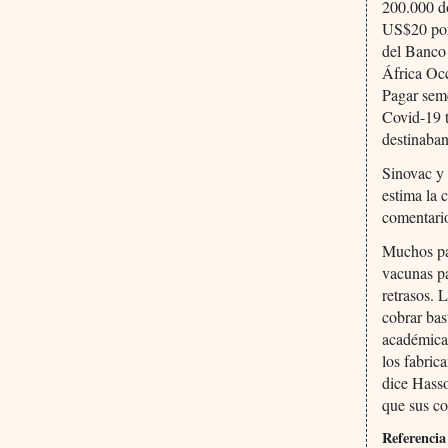
200.000 do
US$20 por
del Banco 
África Occ
Pagar seme
Covid-19 t
destinaban
Sinovac y
estima la 
comentario
Muchos paí
vacunas pa
retrasos. 
cobrar bas
académica 
los fabric
dice Hasso
que sus co
Referencia