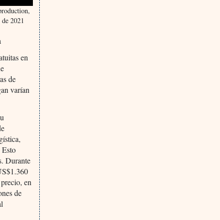
production,
o de 2021
a
atuitas en
ue
ras de
gan varían
su
de
ística,
. Esto
s. Durante
 US$1.360
precio, en
ones de
al