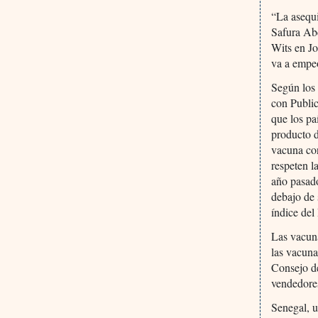
“La asequi
Safura Abd
Wits en J
va a empe
Según los 
con Public
que los pa
producto 
vacuna con
respeten l
año pasado
debajo de 
índice de
Las vacun
las vacuna
Consejo de
vendedore
Senegal, u