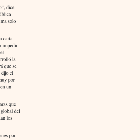
o”, dice
ública
ema solo
a carta
n impedir
el
rolló la
rá que se
dijo el
 muy por
 en un
aras que
 global del
lan los
ones por