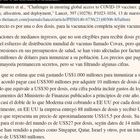
Wouters et al., “Challenges in ensuring global access to COVID-19 vaccines: 
ty, allocation, and deployment,” Lancet, 397 (10278): P1023-1034, 13 de marz
.thelancet.com/journals/lancet/article/PIIS0140-6736(21)00306-8/fulltext
recio es por una o dos dosis, para la vacunación completa según vacun
iones de medianos ingresos, que no son elegibles para recibir dosis gr
el esfuerzo de distribución mundial de vacunas llamado Covax, pero q
presiones en sus presupuestos de salud, se han visto afectadas por factu
 millones de dólares para inmunizar a su población. Los precios que pa
mayoría permanecen secretos, pero se van filtrando algunas cifras.
 que se estima que está gastando US$1.000 millones para inmunizar a 
 acordó pagar casi US$300 millones por adquirir 10 millones de dosis 
o que equivale a US$30 por dosis, esta cifra podría incluir gastos de log
mentos del Ministerio de Finanzas publicados a principios de este año
 casi el doble de lo que Moderna está cobrando a EE UU por cada dosi
trimestre, en EE UU la empresa entregó 88 millones de dosis y recibió
lo que representa un precio de aproximadamente US$15,5 por dosis. Su 
para el resto del mundo es de US$27 por dosis, según datos de 14 mill
se han vendido a países como Singapur, Qatar, Israel y otros, por un tot
o de US$380 millones.