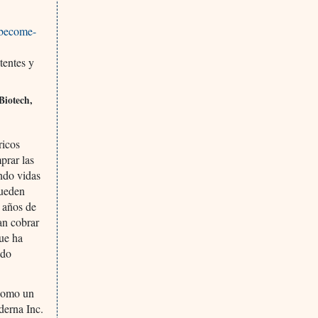
-become-
tentes y
Biotech,
ricos
prar las
ando vidas
pueden
 años de
ían cobrar
ue ha
ado
 como un
derna Inc.