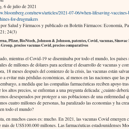
g,
6 de julio de 2021
ww.bloomberg.com/news/articles/2021-07-06/when-lifesaving-vaccines
chines-for-drugmakers
 por Salud y Fármacos y publicado en Boletín Fármacos: Economía, Pa
21; 24(3)
na, Pfizer, BioNtech, Johnson & Johnson, patentes, Covid, vacunas, Sinovac 
Group, precios vacunas Covid, precios comparativos
ado, mientras el Covid-19 se diseminaba por todo el mundo, los países 
iles de millones de dólares para acelerar el desarrollo de vacunas y com
ra, 18 meses después del comienzo de la crisis, las vacunas están salv
 a evitar más pérdidas económicas, al menos en las naciones que las 
 embargo, a medida que las compañías farmacéuticas reciben apoyo tras
or los altos precios, se enfrentan a una pregunta delicada: ¿cuánto deber
ernos desesperados por proteger a sus poblaciones de una enfermedad q
nos cuatro millones de personas, ha paralizado las economías y ha cre
 en todo el mundo?
sta, en muchos casos es: mucho. En 2021, las vacunas Covid emergen
e más de US$100.000 millones. Las farmacéuticas estadounidenses Mo