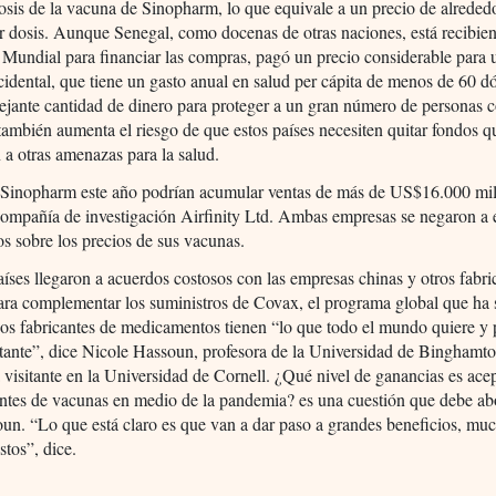
sis de la vacuna de Sinopharm, lo que equivale a un precio de alreded
 dosis. Aunque Senegal, como docenas de otras naciones, está recibie
Mundial para financiar las compras, pagó un precio considerable para 
idental, que tiene un gasto anual en salud per cápita de menos de 60 dó
jante cantidad de dinero para proteger a un gran número de personas c
ambién aumenta el riesgo de que estos países necesiten quitar fondos q
 a otras amenazas para la salud.
 Sinopharm este año podrían acumular ventas de más de US$16.000 mil
compañía de investigación Airfinity Ltd. Ambas empresas se negaron a 
s sobre los precios de sus vacunas.
ses llegaron a acuerdos costosos con las empresas chinas y otros fabri
ra complementar los suministros de Covax, el programa global que ha 
Los fabricantes de medicamentos tienen “lo que todo el mundo quiere y
tante”, dice Nicole Hassoun, profesora de la Universidad de Binghamt
visitante en la Universidad de Cornell. ¿Qué nivel de ganancias es ace
antes de vacunas en medio de la pandemia? es una cuestión que debe ab
un. “Lo que está claro es que van a dar paso a grandes beneficios, mu
stos”, dice.