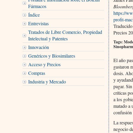
Fármacos
Bloomber
https://w
Índice
profit-ma
Entrevistas
Traducido
Tratados de Libre Comercio, Propiedad
Precios 20
Intelectual y Patentes
Tags: Moder
Sinopharm 
Innovación
Genéricos y Biosimilares
El año pas
Acceso y Precios
gastaron m
Compras
dosis. Aho
y ayudando
Industria y Mercado
pagar. Sin
críticas p
a los gobi
matado a u
confusión
La respue
negocio d