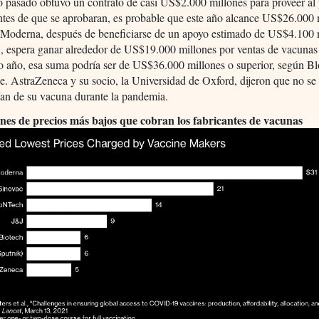
o pasado obtuvo un contrato de casi US$2.000 millones para proveer al 
ntes de que se aprobaran, es probable que este año alcance US$26.000 
. Moderna, después de beneficiarse de un apoyo estimado de US$4.100 
 espera ganar alrededor de US$19.000 millones por ventas de vacunas
o año, esa suma podría ser de US$36.000 millones o superior, según 
ce. AstraZeneca y su socio, la Universidad de Oxford, dijeron que no se
ían de su vacuna durante la pandemia.
nes de precios más bajos que cobran los fabricantes de vacunas