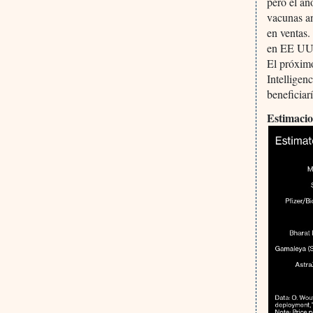
pero el añ
vacunas a
en ventas
en EE UU,
El próxim
Intelligen
beneficiar
Estimacio