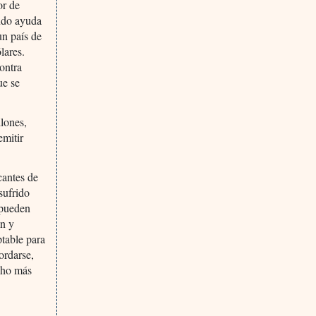
or de
ndo ayuda
un país de
lares.
ontra
ue se
lones,
emitir
cantes de
sufrido
 pueden
on y
ptable para
ordarse,
cho más