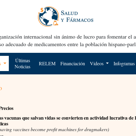
anización internacional sin ánimo de lucro para fomentar el 
uso adecuado de medicamentos entre la población hispano-parl
Últimas
os
RELEM
Financiación
Videos
Infogramas
Noticias
o
Precios
s vacunas que salvan vidas se convierten en actividad lucrativa de 
icas
esaving vaccines become profit machines for drugmakers)
on