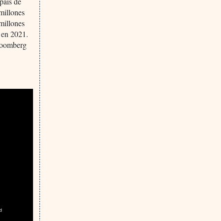
país de
millones
millones
 en 2021.
Bloomberg