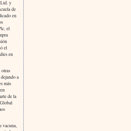
 Ltd. y
scuela de
licado en
os
c, el
ompra
sión
ó el
dies en
 otras
, dejando a
es más
ren
rte de la
 Global
mos
su vacuna,