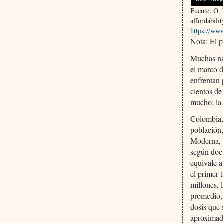
Fuente: O. 
affordabili
https://www
Nota: El p
Muchas nac
el marco d
enfrentan 
cientos de
mucho; la 
Colombia,
población,
Moderna, l
según docu
equivale a
el primer 
millones, 
promedio, 
dosis que 
aproximad