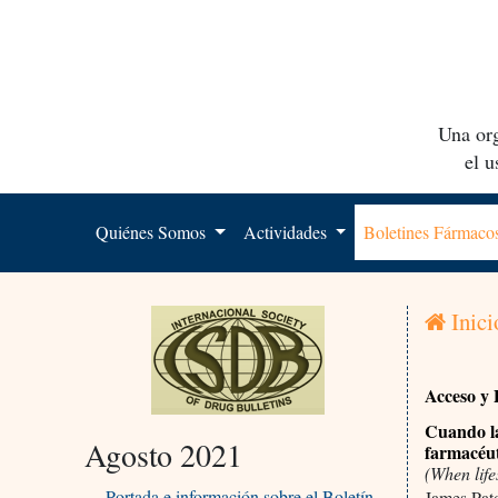
Una org
el 
Quiénes Somos
Actividades
Boletines Fármac
Inici
Acceso y 
Cuando la
Agosto 2021
farmacéut
(When lif
Portada e información sobre el Boletín
James Pat