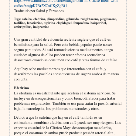
https://www.mdlinx.com/article/danger-dont-mix-these-meds-with-
coffee/xmjpK7Br2XCuiIKgZgBi1
Traducido por Salud y Fármacos
Tags: cafeína, efedrina, glimperidina, gliburida, rosiglotazona, pioglitazona,
teofilina, fenotiazina, aspirina, clopidogrel, ibuprofeno, haloperidol,
amitriptilina, imipramina
Una gran cantidad de evidencia reciente sugiere que el café es
beneficioso para la salud. Pero esta bebida popular puede no ser
segura para todos. Si está tomando ciertos medicamentos, tenga
cuidado: algunos de ellos pueden tener efectos secundarios
desastrosos cuando se consumen con café y otras formas de cafeína.
Aquí hay ocho medicamentos que interactúan con el café, y
describimos las posibles consecuencias de ingerir ambos de manera
conjunta.
Efedrina
La efedrina es un estimulante que acelera el sistema nervioso. Se
incluye en descongestionantes y como broncodilatador para tratar
problemas respiratorios. También se usa para tratar la presión arterial
baja, la narcolepsia, los problemas menstruales y otros.
Debido a que la cafeína que hay en el café también es un
estimulante, combinar efedrina con café puede ser muy riesgoso. Los
expertos en salud de la Clínica Mayo desaconsejan mezclarlos,
porque el consumo de ambos puede producir presión arterial alta,