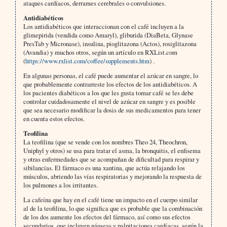
ataques cardíacos, derrames cerebrales o convulsiones.
Antidiabéticos
Los antidiabéticos que interaccionan con el café incluyen a la
glimepirida (vendida como Amaryl), gliburida (DiaBeta, Glynase
PresTab y Micronase), insulina, pioglitazona (Actos), rosiglitazona
(Avandia) y muchos otros, según un artículo en RXList.com
(
https://www.rxlist.com/coffee/supplements.htm
) .
En algunas personas, el café puede aumentar el azúcar en sangre, lo
que probablemente contrarreste los efectos de los antidiabéticos. A
los pacientes diabéticos a los que les gusta tomar café se les debe
controlar cuidadosamente el nivel de azúcar en sangre y es posible
que sea necesario modificar la dosis de sus medicamentos para tener
en cuenta estos efectos.
Teofilina
La teofilina (que se vende con los nombres Theo 24, Theochron,
Uniphyl y otros) se usa para tratar el asma, la bronquitis, el enfisema
y otras enfermedades que se acompañan de dificultad para respirar y
sibilancias. El fármaco es una xantina, que actúa relajando los
músculos, abriendo las vías respiratorias y mejorando la respuesta de
los pulmones a los irritantes.
La cafeína que hay en el café tiene un impacto en el cuerpo similar
al de la teofilina, lo que significa que es probable que la combinación
de los dos aumente los efectos del fármaco, así como sus efectos
secundarios, que incluyen náuseas y palpitaciones cardíacas, según la