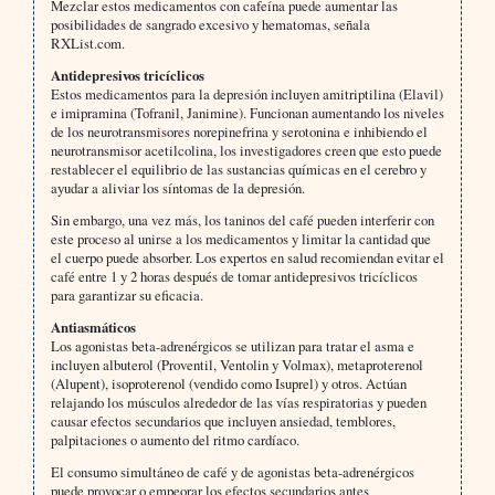
Mezclar estos medicamentos con cafeína puede aumentar las
posibilidades de sangrado excesivo y hematomas, señala
RXList.com.
Antidepresivos tricíclicos
Estos medicamentos para la depresión incluyen amitriptilina (Elavil)
e imipramina (Tofranil, Janimine). Funcionan aumentando los niveles
de los neurotransmisores norepinefrina y serotonina e inhibiendo el
neurotransmisor acetilcolina, los investigadores creen que esto puede
restablecer el equilibrio de las sustancias químicas en el cerebro y
ayudar a aliviar los síntomas de la depresión.
Sin embargo, una vez más, los taninos del café pueden interferir con
este proceso al unirse a los medicamentos y limitar la cantidad que
el cuerpo puede absorber. Los expertos en salud recomiendan evitar el
café entre 1 y 2 horas después de tomar antidepresivos tricíclicos
para garantizar su eficacia.
Antiasmáticos
Los agonistas beta-adrenérgicos se utilizan para tratar el asma e
incluyen albuterol (Proventil, Ventolin y Volmax), metaproterenol
(Alupent), isoproterenol (vendido como Isuprel) y otros. Actúan
relajando los músculos alrededor de las vías respiratorias y pueden
causar efectos secundarios que incluyen ansiedad, temblores,
palpitaciones o aumento del ritmo cardíaco.
El consumo simultáneo de café y de agonistas beta-adrenérgicos
puede provocar o empeorar los efectos secundarios antes