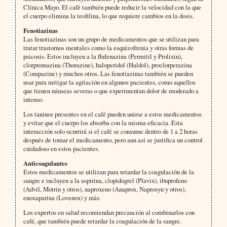
Clínica Mayo. El café también puede reducir la velocidad con la que
el cuerpo elimina la teofilina, lo que requiere cambios en la dosis.
Fenotiazinas
Las fenotiazinas son un grupo de medicamentos que se utilizan para
tratar trastornos mentales como la esquizofrenia y otras formas de
psicosis. Estos incluyen a la flufenazina (Permitil y Prolixin),
clorpromazina (Thorazine), haloperidol (Haldol), proclorperazina
(Compazine) y muchos otros. Las fenotiazinas también se pueden
usar para mitigar la agitación en algunos pacientes, como aquellos
que tienen náuseas severas o que experimentan dolor de moderado a
intenso.
Los taninos presentes en el café pueden unirse a estos medicamentos
y evitar que el cuerpo los absorba con la misma eficacia. Esta
interacción solo ocurrirá si el café se consume dentro de 1 a 2 horas
después de tomar el medicamento, pero aun así se justifica un control
cuidadoso en estos pacientes.
Anticoagulantes
Estos medicamentos se utilizan para retardar la coagulación de la
sangre e incluyen a la aspirina, clopidogrel (Plavix), ibuprofeno
(Advil, Motrin y otros), naproxeno (Anaprox, Naprosyn y otros),
enoxaparina (Lovenox) y más.
Los expertos en salud recomiendan precaución al combinarlos con
café, que también puede retardar la coagulación de la sangre.