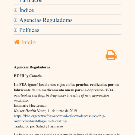
Índice
Agencias Reguladoras
Políticas
Inicio
Agencias Reguladoras
EE UU y Canadá
La FDA ignoró las alertas rojas en las pruebas realizadas por un
fabricante de un medicamento nuevo para la depresión
(FDA
overlooked red flags in drugmaker’s testing of new depression
medicine)
Emmarie Huetteman
Kaiser Health News,
11 de junio de 2019
https://khn.org/news/fdas-approval-of-new-depression-drug-
overlooked-red-flags-in-its-testing/
Traducido por Salud y Fármacos
La ketamina, un anestésico que puede calmar el dolor sin suprimir la