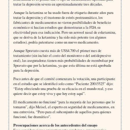
tratar la depresión severa en aproximadamente tres décadas.
Aunque la ketamina se ha usado fuera de etiqueta durante años para
tratar la depresión y el trastorno de estrés postraumático, los
fabricantes de medicamentos no vieron posibilidades de beneficio
económico si hacían estudios que demostraran a la FDA su
efectividad para esa indicación. Pero un aerosol nasal de esketamina,
que se deriva de la ketamina y ha sido más potente (en algunos
estudios), podría patentarse como un nuevo medicamento.
Aunque Spravato cuesta más de US$4.700 el primer mes de
tratamiento (sin incluir el costo del monitoreo o del antidepresivo
oral), las aseguradoras tienen más probabilidades de reembolsar por
Spravato que por la ketamina, ya que esta última no está aprobada
para la depresión.
Poco antes de que el comité comenzara la votación, una participante
en el estudio que se identificó solo como “Paciente 20015525” dijo:
“Estoy ofreciendo una prueba de su eficacia en el mundo real, y eso
quiere decir que estoy viva y que hoy estoy aquí”.
El medicamento no funcionó “para la mayoría de las personas que lo
tomaron”, dijo Meisel, el experto en seguridad de medicamentos, en
una entrevista. “Pero para el subconjunto de aquellos para quienes
funcionó, fue dramático”.
Preocupaciones acerca de los antecedentes del ensayo