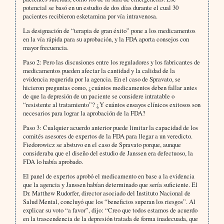
potencial se basó en un estudio de dos días durante el cual 30
pacientes recibieron esketamina por vía intravenosa.
La designación de “terapia de gran éxito” pone a los medicamentos
en la vía rápida para su aprobación, y la FDA aporta consejos con
mayor frecuencia.
Paso 2: Pero las discusiones entre los reguladores y los fabricantes de
medicamentos pueden afectar la cantidad y la calidad de la
evidencia requerida por la agencia. En el caso de Spravato, se
hicieron preguntas como, ¿cuántos medicamentos deben fallar antes
de que la depresión de un paciente se considere intratable o
“resistente al tratamiento”? ¿Y cuántos ensayos clínicos exitosos son
necesarios para lograr la aprobación de la FDA?
Paso 3: Cualquier acuerdo anterior puede limitar la capacidad de los
comités asesores de expertos de la FDA para llegar a un veredicto.
Fiedorowicz se abstuvo en el caso de Spravato porque, aunque
consideraba que el diseño del estudio de Janssen era defectuoso, la
FDA lo había aprobado.
El panel de expertos aprobó el medicamento en base a la evidencia
que la agencia y Janssen habían determinado que sería suficiente. El
Dr. Matthew Rudorfer, director asociado del Instituto Nacional de
Salud Mental, concluyó que los “beneficios superan los riesgos”. Al
explicar su voto “a favor”, dijo: “Creo que todos estamos de acuerdo
en la trascendencia de la depresión tratada de forma inadecuada, que