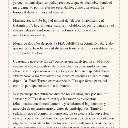
ya que los participantes podían reconocer que estaban obteniendo el
medicamento por los efectos secundarios, como una sensación
temporal de estar fuera del cuerpo.
Finalmente, la FDA bajó el umbral de “depresión resistente al
tratamiento”. Inicialmente, para ser incluidos, los participantes en el
ensayo habrían tenido que ser refractarios a dos clases de
antidepresivos orales.
Menos de dos años después, la FDA debilitó esa definición, diciendo
que un paciente solo necesitaba haber tomado dos píldoras diferentes,
sin importar la clase.
Cuarenta y nueve de las 227 personas que participaron en el único
ensayo de eficacia exitoso de Janssen habían consumido solo una
clase de antidepresivos orales, a la que no habían respondido bien.
“Eliminaron a los verdaderos pacientes resistentes al tratamiento”,
dijo el Dr. Erick Turner, ex revisor de la FDA que forma parte del
comité, pero que no asistió a la reunión.
Seis participantes murieron durante los estudios, tres por suicidio.
Janssen y la FDA descartaron que las muertes estuvieran
relacionadas con el medicamento, y señalaron el bajo número y la
ausencia de un patrón entre cientos de participantes. También
señalaron que el comportamiento suicida se asocia a la depresión
severa, a pesar de que aquellos que tuvieron una ideación suicida con
alguna intención de actuar en los seis meses anteriores, o una historia
de comportamiento suicida en el año anterior, fueron excluidos de los