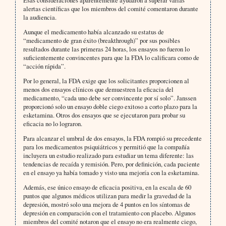
Esas consideraciones aparentemente ayudaron a superar varias
alertas científicas que los miembros del comité comentaron durante
la audiencia.
Aunque el medicamento había alcanzado su estatus de
“medicamento de gran éxito (breakthrough)” por sus posibles
resultados durante las primeras 24 horas, los ensayos no fueron lo
suficientemente convincentes para que la FDA lo calificara como de
“acción rápida”.
Por lo general, la FDA exige que los solicitantes proporcionen al
menos dos ensayos clínicos que demuestren la eficacia del
medicamento, “cada uno debe ser convincente por sí solo”. Janssen
proporcionó solo un ensayo doble ciego exitoso a corto plazo para la
esketamina. Otros dos ensayos que se ejecutaron para probar su
eficacia no lo lograron.
Para alcanzar el umbral de dos ensayos, la FDA rompió su precedente
para los medicamentos psiquiátricos y permitió que la compañía
incluyera un estudio realizado para estudiar un tema diferente: las
tendencias de recaída y remisión. Pero, por definición, cada paciente
en el ensayo ya había tomado y visto una mejoría con la esketamina.
Además, ese único ensayo de eficacia positiva, en la escala de 60
puntos que algunos médicos utilizan para medir la gravedad de la
depresión, mostró solo una mejora de 4 puntos en los síntomas de
depresión en comparación con el tratamiento con placebo. Algunos
miembros del comité notaron que el ensayo no era realmente ciego,