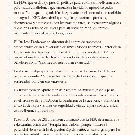
La FDA, que está bajo presión política para autorizar medicamentos
para tratar condiciones que amenazan la vida, lo aprobó de todos
modos. Y, aunque la aparición de Spravato en el mercado fue recibida
con agrado, KHN descubrió que, según grabaciones públicas,
documentos y entrevistas con los participantes, se expresaron algunas
dudas en la reunión de un día para su revisión, y en los propios
materiales informativos de la agencia.
El Dr. Jess Fiedorowicz, director del centro de trastornos
emocionales de la Universidad de Iowa (Mood Disorders Center de la
Universidad de Iowa) y miembro del comité asesor de la FDA que
revisó el medicamento, tras escuchar la evidencia describió su
beneficio como “casi seguro que lo han exagerado”.
Fiedorowicz dijo que esperaba al menos una decisión dividida por
parte del comité. “Y luego fue fuertemente favorable, lo que me
sorprendió”, dijo en una entrevista.
La trayectoria de aprobación de esketamina muestra, paso a paso,
cómo los fabricantes de medicamentos pueden aprovechar los atajos
en el proceso de la FDA, con la bendición de la agencia, y maniobrar
a través de las revisiones de seguridad y eficacia para comercializar
un medicamento lucrativo.
Paso 1: A fines de 2013, Janssen consiguió que la FDA designara a la
esketamina como una “terapia innovadora” porque mostró el
potencial de revertir la depresión rápidamente, un santo grial para los
pacientes suicidas, como los de la sala de emergencias. Ese