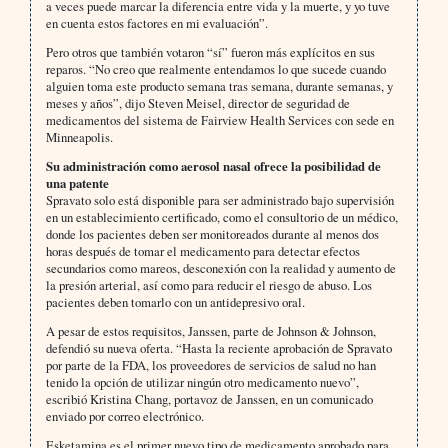
a veces puede marcar la diferencia entre vida y la muerte, y yo tuve
en cuenta estos factores en mi evaluación”.
Pero otros que también votaron “sí” fueron más explícitos en sus
reparos. “No creo que realmente entendamos lo que sucede cuando
alguien toma este producto semana tras semana, durante semanas, y
meses y años”, dijo Steven Meisel, director de seguridad de
medicamentos del sistema de Fairview Health Services con sede en
Minneapolis.
Su administración como aerosol nasal ofrece la posibilidad de
una patente
Spravato solo está disponible para ser administrado bajo supervisión
en un establecimiento certificado, como el consultorio de un médico,
donde los pacientes deben ser monitoreados durante al menos dos
horas después de tomar el medicamento para detectar efectos
secundarios como mareos, desconexión con la realidad y aumento de
la presión arterial, así como para reducir el riesgo de abuso. Los
pacientes deben tomarlo con un antidepresivo oral.
A pesar de estos requisitos, Janssen, parte de Johnson & Johnson,
defendió su nueva oferta. “Hasta la reciente aprobación de Spravato
por parte de la FDA, los proveedores de servicios de salud no han
tenido la opción de utilizar ningún otro medicamento nuevo”,
escribió Kristina Chang, portavoz de Janssen, en un comunicado
enviado por correo electrónico.
Esketamina es el primer nuevo tipo de medicamento aprobado para