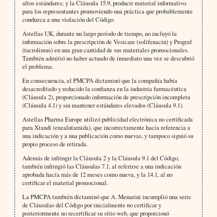
altos estándares; y la Cláusula 15.9, producir material informativo
para los representantes promoviendo una práctica que probablemente
conduzca a una violación del Código.
Astellas UK, durante un largo período de tiempo, no incluyó la
información sobre la prescripción de Vesicare (solifenacin) y Prograf
(tacrolimus) en una gran cantidad de sus materiales promocionales.
También admitió no haber actuado de inmediato una vez se descubrió
el problema.
En consecuencia, el PMCPA dictaminó que la compañía había
desacreditado y reducido la confianza en la industria farmacéutica
(Cláusula 2), proporcionado información de prescripción incompleta
(Cláusula 4.1) y sin mantener estándares elevados (Cláusula 9.1).
Astellas Pharma Europe utilizó publicidad electrónica no certificada
para Xtandi (enzalutamida), que incorrectamente hacía referencia a
una indicación y a una publicación como nuevas, y tampoco siguió su
propio proceso de retirada.
Además de infringir la Cláusula 2 y la Cláusula 9.1 del Código,
también infringió las Cláusulas 7.1, al referirse a una indicación
aprobada hacía más de 12 meses como nueva, y la 14.1, al no
certificar el material promocional.
La PMCPA también dictaminó que A. Menarini incumplió una serie
de Cláusulas del Código por inicialmente no certificar y
posteriormente no recertificar su sitio web, que proporcionó