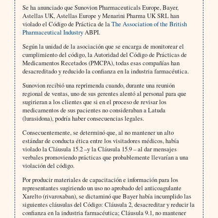
Se ha anunciado que Sunovion Pharmaceuticals Europe, Bayer,
Astellas UK, Astellas Europe y Menarini Pharma UK SRL han
violado el Código de Práctica de la
The Association of the British
Pharmaceutical Industry
ABPI.
Según la unidad de la asociación que se encarga de monitorear el
cumplimiento del código, la Autoridad del Código de Prácticas de
Medicamentos Recetados (PMCPA), todas esas compañías han
desacreditado y reducido la confianza en la industria farmacéutica.
Sunovion recibió una reprimenda cuando, durante una reunión
regional de ventas, uno de sus gerentes alentó al personal para que
sugirieran a los clientes que si en el proceso de revisar los
medicamentos de sus pacientes no consideraban a Latuda
(lurasidona), podría haber consecuencias legales.
Consecuentemente, se determinó que, al no mantener un alto
estándar de conducta ética entre los visitadores médicos, había
violado la Cláusula 15.2 –y la Cláusula 15.9 – al dar mensajes
verbales promoviendo prácticas que probablemente llevarían a una
violación del código.
Por producir materiales de capacitación e información para los
representantes sugiriendo un uso no aprobado del anticoagulante
Xarelto (rivaroxaban), se dictaminó que Bayer había incumplido las
siguientes cláusulas del Código: Cláusula 2, desacreditar y reducir la
confianza en la industria farmacéutica; Cláusula 9.1, no mantener