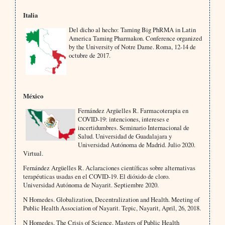
Italia
Del dicho al hecho: Taming Big PhRMA in Latin
America Taming Pharmakon. Conference organized
by the University of Notre Dame. Roma, 12-14 de
octubre de 2017.
México
Fernández Argüelles R. Farmacoterapia en
COVID-19: intenciones, intereses e
incertidumbres. Seminario Internacional de
Salud. Universidad de Guadalajara y
Universidad Autónoma de Madrid. Julio 2020.
Virtual.
Fernández Argüelles R. Aclaraciones científicas sobre alternativas
terapéuticas usadas en el COVID-19. El dióxido de cloro.
Universidad Autónoma de Nayarit. Septiembre 2020.
N Homedes. Globalization, Decentralization and Health. Meeting of
Public Health Association of Nayarit. Tepic, Nayarit, April, 26, 2018.
N Homedes. The Crisis of Science. Masters of Public Health