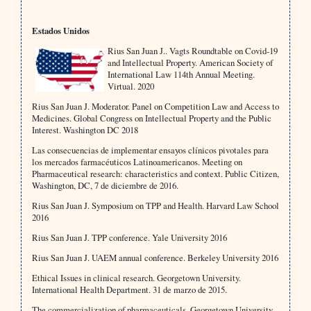
Estados Unidos
Rius San Juan J.. Vagts Roundtable on Covid-19
and Intellectual Property. American Society of
International Law 114th Annual Meeting.
Virtual. 2020
Rius San Juan J. Moderator. Panel on Competition Law and Access to
Medicines. Global Congress on Intellectual Property and the Public
Interest. Washington DC 2018
Las consecuencias de implementar ensayos clínicos pivotales para
los mercados farmacéuticos Latinoamericanos. Meeting on
Pharmaceutical research: characteristics and context. Public Citizen,
Washington, DC, 7 de diciembre de 2016.
Rius San Juan J. Symposium on TPP and Health. Harvard Law School
2016
Rius San Juan J. TPP conference. Yale University 2016
Rius San Juan J. UAEM annual conference. Berkeley University 2016
Ethical Issues in clinical research. Georgetown University.
International Health Department. 31 de marzo de 2015.
The commercialization of pharmaceuticals. Georgetown University.