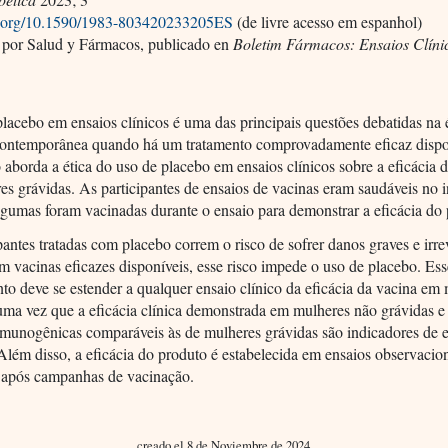
oi.org/10.1590/1983-803420233205ES
(de livre acesso em espanhol)
 por Salud y Fármacos, publicado en
Boletim Fármacos: Ensaios Clíni
lacebo em ensaios clínicos é uma das principais questões debatidas na 
contemporânea quando há um tratamento comprovadamente eficaz dispo
o aborda a ética do uso de placebo em ensaios clínicos sobre a eficácia 
s grávidas. As participantes de ensaios de vacinas eram saudáveis no i
lgumas foram vacinadas durante o ensaio para demonstrar a eficácia do
pantes tratadas com placebo correm o risco de sofrer danos graves e irrev
em vacinas eficazes disponíveis, esse risco impede o uso de placebo. Es
o deve se estender a qualquer ensaio clínico da eficácia da vacina em
uma vez que a eficácia clínica demonstrada em mulheres não grávidas e
imunogênicas comparáveis às de mulheres grávidas são indicadores de e
Além disso, a eficácia do produto é estabelecida em ensaios observacio
s após campanhas de vacinação.
creado el 8 de Noviembre de 2024