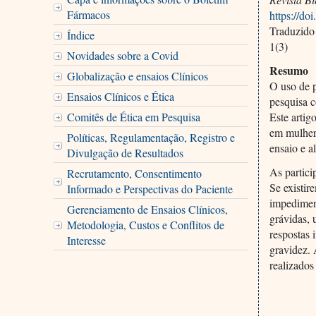
Fármacos
https://d
Traduzido
Índice
1(3)
Novidades sobre a Covid
Resumo
Globalização e ensaios Clínicos
O uso de p
Ensaios Clínicos e Ética
pesquisa 
Comitês de Ética em Pesquisa
Este artig
em mulhere
Políticas, Regulamentação, Registro e
ensaio e a
Divulgação de Resultados
As partici
Recrutamento, Consentimento
Se existir
Informado e Perspectivas do Paciente
impediment
Gerenciamento de Ensaios Clínicos,
grávidas, 
Metodologia, Custos e Conflitos de
respostas 
Interesse
gravidez. 
realizado