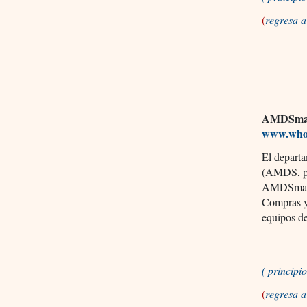
(
regresa 
AMDSma
www.who.
El depart
(AMDS, por
AMDSmail. 
Compras y 
equipos d
( princip
(
regresa 