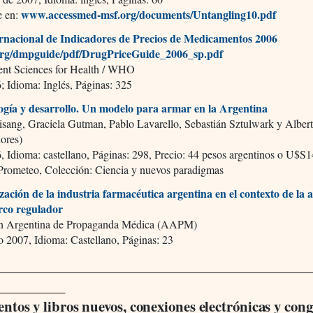
www.accessmed-msf.org/documents/Untangling10.pdf
e en:
rnacional de Indicadores de Precios de Medicamentos 2006
org/dmpguide/pdf/DrugPriceGuide_2006_sp.pdf
t Sciences for Health / WHO
 Idioma: Inglés, Páginas: 325
ogía y desarrollo. Un modelo para armar en la Argentina
isang, Graciela Gutman, Pablo Lavarello, Sebastián Sztulwark y Alber
ores)
 Idioma: castellano, Páginas: 298, Precio: 44 pesos argentinos o U$S1
 Prometeo, Colección: Ciencia y nuevos paradigmas
zación de la industria farmacéutica argentina en el contexto de la 
rco regulador
n Argentina de Propaganda Médica (AAPM)
 2007, Idioma: Castellano, Páginas: 23
_____________________________________________
__________
tos y libros nuevos, conexiones electrónicas y cong