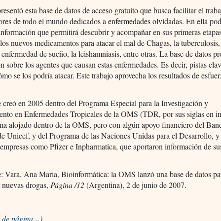
sentó esta base de datos de acceso gratuito que busca facilitar el trab
ores de todo el mundo dedicados a enfermedades olvidadas. En ella po
información que permitirá descubrir y acompañar en sus primeras etapa
 los nuevos medicamentos para atacar el mal de Chagas, la tuberculosis,
a enfermedad de sueño, la leishamniasis, entre otras. La base de datos p
n sobre los agentes que causan estas enfermedades. Es decir, pistas cla
mo se los podría atacar. Este trabajo aprovecha los resultados de esfue
e creó en 2005 dentro del Programa Especial para la Investigación y
ento en Enfermedades Tropicales de la OMS (TDR, por sus siglas en in
ma alojado dentro de la OMS, pero con algún apoyo financiero del Ban
e Unicef, y del Programa de las Naciones Unidas para el Desarrollo, y
empresas como Pfizer e Inpharmatica, que aportaron información de su
e: Vara, Ana Maria, Bioinformática: la OMS lanzó una base de datos pa
r nuevas drogas,
Página /12
(Argentina), 2 de junio de 2007.
io de página…)