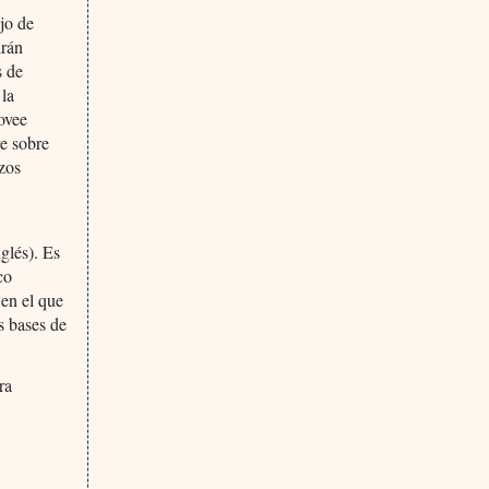
ajo de
drán
s de
 la
rovee
ve sobre
rzos
glés). Es
co
 en el que
s bases de
ra