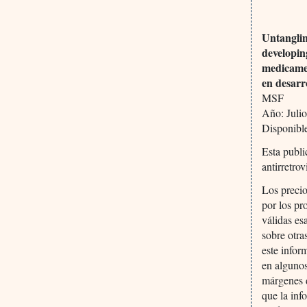
Untanglin
developin
medicamen
en desarr
MSF
Año: Julio
Disponibl
Esta publ
antirretro
Los precio
por los p
válidas es
sobre otra
este infor
en algunos
márgenes d
que la inf