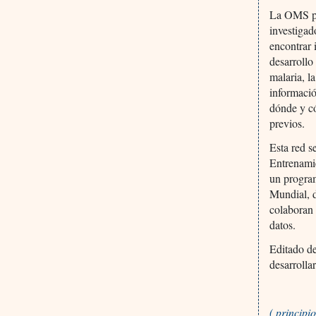
La OMS pre
investigad
encontrar 
desarrollo
malaria, l
informació
dónde y có
previos.
Esta red s
Entrenami
un progra
Mundial, d
colaboran 
datos.
Editado d
desarrolla
( princip