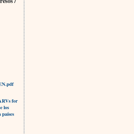
resos /
EN.pdf
 ARVs for
e los
 países