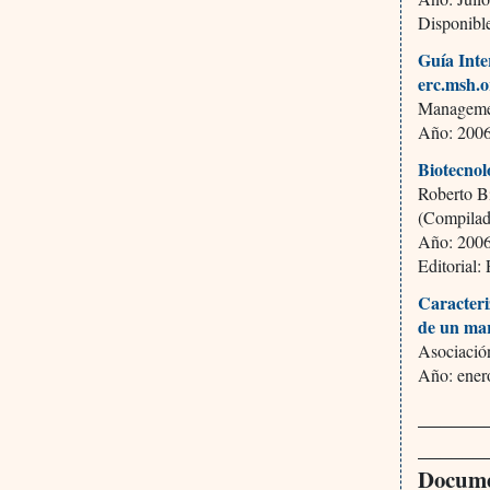
Disponibl
Guía Inte
erc.msh.
Managemen
Año: 2006;
Biotecnol
Roberto B
(Compilad
Año: 2006,
Editorial:
Caracteri
de un ma
Asociació
Año: enero
______
______
Documen