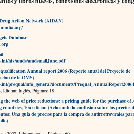
tos y libros nuevos, conexiones electrónicas y cong
a Drug Action Network (AIDAN)
nindia.org/
ets Database
s.org
il
int/hiv/amds/amdsmailJune.pdf
alification Annual report 2006 (Reporte anual del Proyecto de
cación de la OMS)
int/prequal/info_general/documents/Prequal_AnnualReport2006
 Idioma: Inglés, Páginas: 18
g the web of price reductions: a pricing guide for the purchase of
g countries, 10a edicion (Aclarando la confusión sobre los precios d
tos: Una guía de precios para la compra de antirretrovirales para
ollo)
 de 2007, Idioma: ingles, Páginas: 60