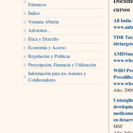
Documen
Fármacos
cursos
Índice
All Indi
Ventana Abierta
www.aida
Advierten...
TDR Targ
Ética y Derecho
tdrtarget
Economía y Acceso
AMDSma
Regulación y Políticas
www.who.
Prescripción, Farmacia y Utilización
WHO Prequ
Información para los Autores y
Precalifi
Colaboradores
www.who.
Año: 2006,
Untanglin
developin
medicamen
en desarr
MSF
Año: Julio