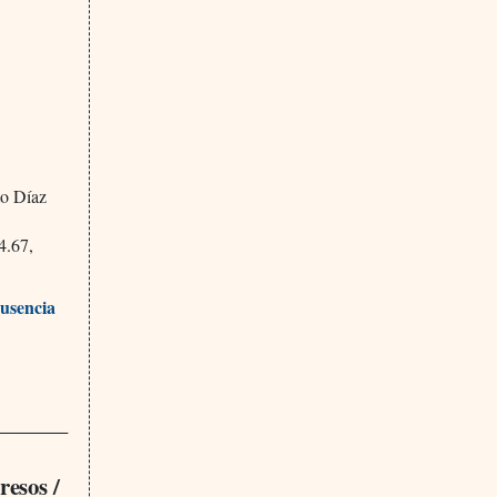
to Díaz
4.67,
ausencia
_______
resos /