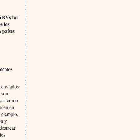
 ARVs for
e los
 países
amentos
n enviados
 son
, así como
recen en
r ejemplo,
ón y
destacar
los