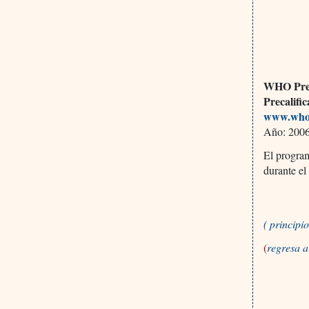
WHO Prequ
Precalifi
www.who.
Año: 2006,
El program
durante el
( princip
(
regresa 