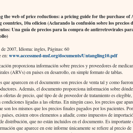
g the web of price reductions: a pricing guide for the purchase of
g countries, 10a edicion (Aclarando la confusión sobre los precios d
tos: Una guía de precios para la compra de antirretrovirales para
ollo)
 de 2007, Idioma: ingles, Páginas: 60
www.accessmed-msf.org/documents/Untangling10.pdf
e en:
icación proporciona información sobre precios y proveedores de medic
virales (ARVs) en países en desarrollo, en simple formato de tablas.
s que aparecen en el documento son precios de venta tal y como fuero
roductores. Además, el documento proporciona información sobre dónde
as ofertas de precio, qué tipo de de proveedor de tratamiento es elegible
s condiciones ligadas a las ofertas. En ningún caso, los precios que apa
me son los mismos que los precios finales pagados por los pacientes. Po
 países, existen otros elementos a añadir, como impuestos de importaci
e distribución, que no están incluidos en el documento. Es importante 
ormación que aparece en este informe únicamente se refiere al precio de 