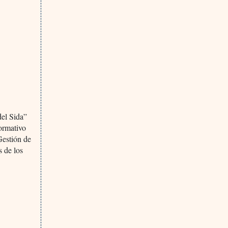
del Sida”
formativo
Gestión de
s de los