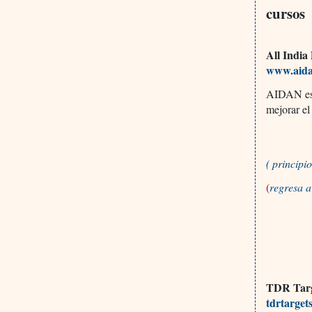
cursos
All Indi
www.aida
AIDAN es 
mejorar el
( princip
(
regresa 
TDR Targ
tdrtarget