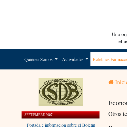
Una org
el 
Quiénes Somos
Actividades
Boletines Fármac
Inici
Econo
Otros t
SEPTIEMBRE 2007
Portada e información sobre el Boletín