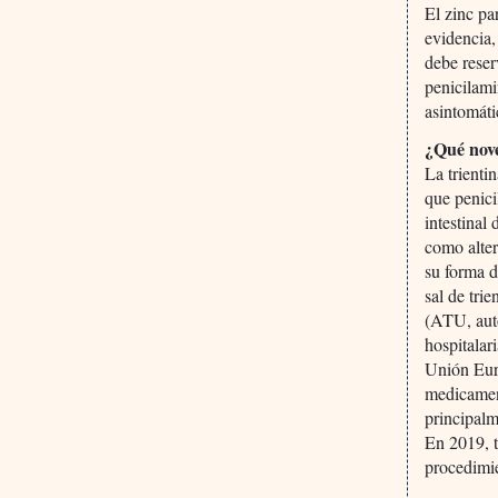
El zinc pa
evidencia,
debe reser
penicilami
asintomáti
¿Qué nov
La trienti
que penici
intestinal
como alter
su forma d
sal de tri
(ATU, auto
hospitalar
Unión Euro
medicamen
principalm
En 2019, t
procedimie