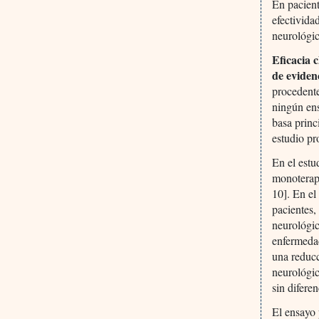
En pacient
efectivida
neurológic
Eficacia 
de eviden
procedente
ningún ens
basa princ
estudio pr
En el estu
monoterapi
10]. En el
pacientes,
neurológic
enfermedad
una reducc
neurológic
sin difere
El ensayo