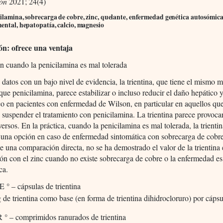
ión
2021; 24(4)
ilamina, sobrecarga de cobre, zinc, quelante, enfermedad genética autosómica
ental, hepatopatía, calcio, magnesio
ión: ofrece una ventaja
 cuando la penicilamina es mal tolerada
datos con un bajo nivel de evidencia, la trientina, que tiene el mismo
que penicilamina, parece estabilizar o incluso reducir el daño hepático 
o en pacientes con enfermedad de Wilson, en particular en aquellos qu
 suspender el tratamiento con penicilamina. La trientina parece provoca
versos. En la práctica, cuando la penicilamina es mal tolerada, la trienti
 una opción en caso de enfermedad sintomática con sobrecarga de cobr
e una comparación directa, no se ha demostrado el valor de la trientina
n con el zinc cuando no existe sobrecarga de cobre o la enfermedad es
ca.
 – cápsulas de trientina
de trientina como base (en forma de trientina dihidrocloruro) por cápsu
 – comprimidos ranurados de trientina