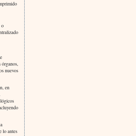
omprimido
 o
ntralizado
Se
s órganos,
sos nuevos
n, en
a
ológicos
incluyendo
 a
e lo antes