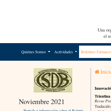
Una org
el 
Quiénes Somos
Actividades
Boletines Fármac
Inici
Innovaci
Trientina
Noviembre 2021
Revue Pre
Traducido
Portada e información sobre el Boletín