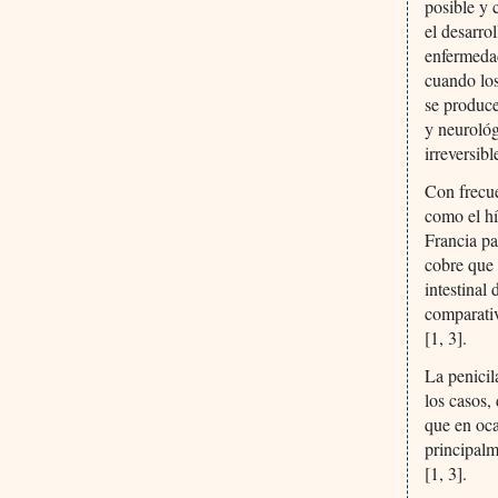
posible y 
el desarro
enfermedad
cuando los
se produce
y neurológ
irreversibl
Con frecue
como el hí
Francia pa
cobre que 
intestinal
comparativ
[1, 3].
La penicil
los casos,
que en oca
principalm
[1, 3].