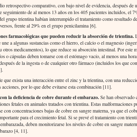
dio retrospectivo comparativo, con bajo nivel de evidencia, después de 
 seguimiento de al menos 13 años en los 405 pacientes incluidos, el 7
del grupo trientina habían interrumpido el tratamiento como resultado de
versos, frente al 29% en el grupo penicilamina [6].
ones farmacológicas que pueden reducir la absorción de trientina.
se une a algunas sustancias como el hierro, el calcio o el magnesio (inger
u otros medicamentos), lo que reduce su absorción intestinal. Por este m
os o cápsulas deben tomarse con el estómago vacío, al menos una hora
después de la ingesta o de cualquier otro fármaco (incluidos los que co
].
e que exista una interacción entre el zinc y la trientina, con una reducc
s acciones, por lo que debe evitarse esta combinación [11].
con la deficiencia de cobre durante el embarazo.
Se han observado 
ones fetales en animales tratados con trientina. Estas malformaciones 
se con concentraciones bajas de cobre en sangre materna, ya que el cob
mportante para el crecimiento fetal. Si se prevé el tratamiento con trient
embarazada, deben monitorizarse los niveles de cobre en sangre mater
barazo [4, 11].