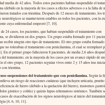
ad media de 42 años. Todos estos pacientes habían suspendido el trat
na (debido en la mayoría de los casos a efectos adversos o a la falta de 
 fueron tratados con trientina. Después de 12 meses de tratamiento, los t
y neurológicos se mantuvieron estables en todos los pacientes, con la e
iente cuya enfermedad empeoró [7, 10].
e de 24 casos, los pacientes, que habían suspendido el tratamiento con
na, se dividieron en dos grupos. Un grupo estaba formado por 11 pacie
n recibir ningún otro tipo de tratamiento. El otro grupo estaba formado
que no toleraban el tratamiento con penicilamina, el cual se reemplazó 
[8]. En el primer grupo fallecieron 8 pacientes, de media 2,6 años despué
 del tratamiento, en la mayoría de los casos por un avance rápido de u
 En el otro grupo, 12 pacientes seguían vivos entre 2 y 15 años tras inicia
o con trientina.
nos suspensiones del tratamiento que con penicilamina.
Según la lit
conlleva un riesgo de reacciones cutáneas (que incluyen urticaria, prurito
deficiencia de hierro (debido a la quelación del hierro), trastornos gastroi
dolor gástrico y colitis) y quizás lupus eritematoso sistémico. También 
 casos de exacerbación de los signos neurológicos al inicio del tratamien
lgia [4, 6, 10, 11].