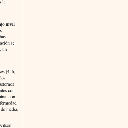
s la
jo nivel
s
 hay
uación se
, un
es [4, 6,
 los
astornos
entes con
mina, con
enfermedad
 de media,
Wilson,