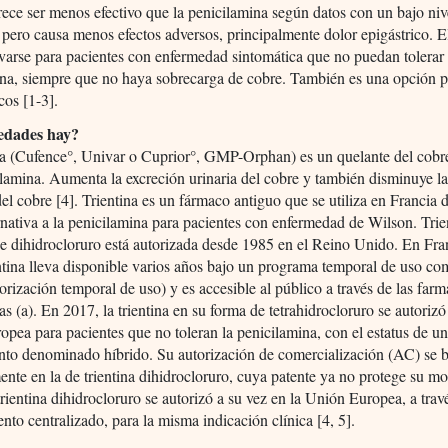
rece ser menos efectivo que la penicilamina según datos con un bajo niv
 pero causa menos efectos adversos, principalmente dolor epigástrico. E
varse para pacientes con enfermedad sintomática que no puedan tolerar 
na, siempre que no haya sobrecarga de cobre. También es una opción p
cos [1-3].
edades hay?
na (Cufence°, Univar o Cuprior°, GMP-Orphan) es un quelante del cobre
lamina. Aumenta la excreción urinaria del cobre y también disminuye l
 del cobre [4]. Trientina es un fármaco antiguo que se utiliza en Francia
nativa a la penicilamina para pacientes con enfermedad de Wilson. Trie
e dihidrocloruro está autorizada desde 1985 en el Reino Unido. En Fran
entina lleva disponible varios años bajo un programa temporal de uso c
rización temporal de uso) y es accesible al público a través de las farm
ias (a). En 2017, la trientina en su forma de tetrahidrocloruro se autorizó
pea para pacientes que no toleran la penicilamina, con el estatus de un
to denominado híbrido. Su autorización de comercialización (AC) se 
ente en la de trientina dihidrocloruro, cuya patente ya no protege su m
rientina dihidrocloruro se autorizó a su vez en la Unión Europea, a trav
nto centralizado, para la misma indicación clínica [4, 5].