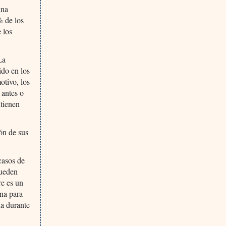
una
% de los
 los
La
ido en los
otivo, los
 antes o
ntienen
ión de sus
casos de
pueden
re es un
ina para
na durante