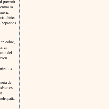
al prevenir
entras la
inicia
ría clínica
s hepáticos
 en cobre,
os en
ante del
rción
orizados
yoría de
 adversos
an
 nefropatía