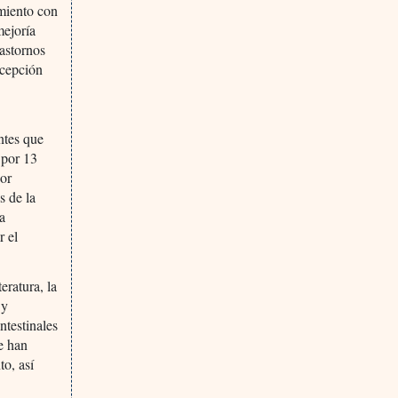
amiento con
mejoría
rastornos
xcepción
ntes que
 por 13
por
s de la
na
r el
eratura, la
 y
ntestinales
se han
to, así