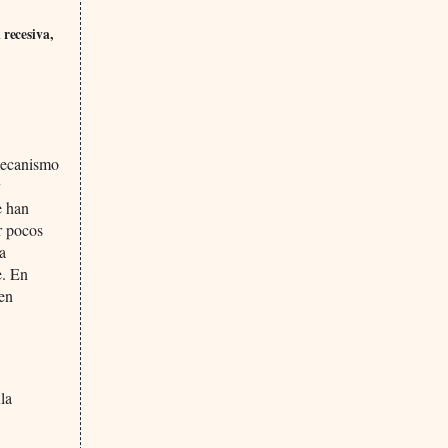
 recesiva,
 mecanismo
y
e han
r pocos
na
e. En
 en
la