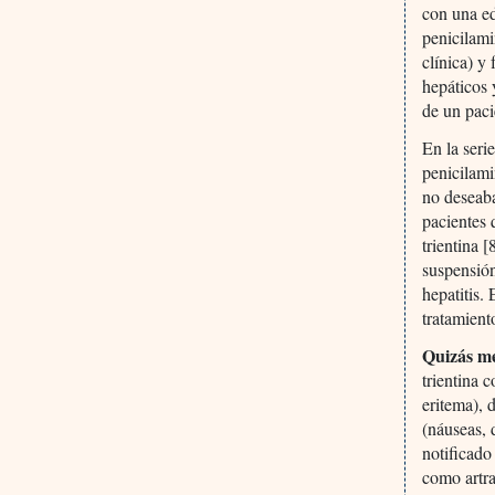
con una ed
penicilami
clínica) y
hepáticos 
de un pac
En la seri
penicilami
no deseaba
pacientes 
trientina 
suspensión
hepatitis.
tratamient
Quizás me
trientina 
eritema), 
(náuseas, 
notificado
como artra