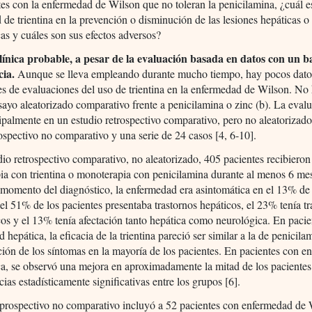
es con la enfermedad de Wilson que no toleran la penicilamina, ¿cuál e
d de trientina en la prevención o disminución de las lesiones hepáticas o
as y cuáles son sus efectos adversos?
clínica probable, a pesar de la evaluación basada en datos con un ba
cia.
Aunque se lleva empleando durante mucho tiempo, hay pocos dato
s de evaluaciones del uso de trientina en la enfermedad de Wilson. No
ayo aleatorizado comparativo frente a penicilamina o zinc (b). La eval
ipalmente en un estudio retrospectivo comparativo, pero no aleatorizado
ospectivo no comparativo y una serie de 24 casos [4, 6-10].
dio retrospectivo comparativo, no aleatorizado, 405 pacientes recibieron
a con trientina o monoterapia con penicilamina durante al menos 6 mes
 momento del diagnóstico, la enfermedad era asintomática en el 13% de
 el 51% de los pacientes presentaba trastornos hepáticos, el 23% tenía tr
os y el 13% tenía afectación tanto hepática como neurológica. En paci
 hepática, la eficacia de la trientina pareció ser similar a la de penicila
ión de los síntomas en la mayoría de los pacientes. En pacientes con 
a, se observó una mejora en aproximadamente la mitad de los pacientes
ncias estadísticamente significativas entre los grupos [6].
 prospectivo no comparativo incluyó a 52 pacientes con enfermedad de 