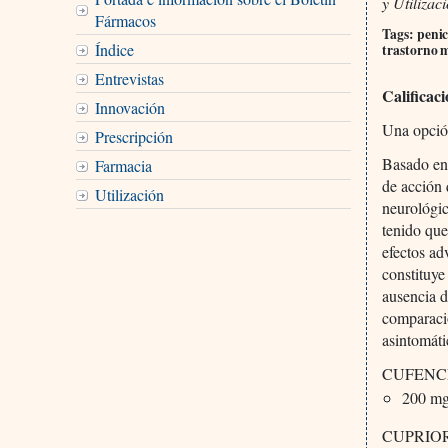
y Utilizac
Fármacos
Tags: penic
Índice
trastorno m
Entrevistas
Calificac
Innovación
Una opción
Prescripción
Basado en 
Farmacia
de acción 
Utilización
neurológic
tenido que
efectos ad
constituye
ausencia d
comparació
asintomáti
CUFENCE °
200 mg 
CUPRIOR °