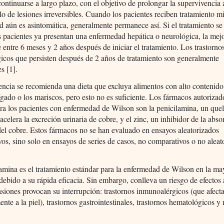
continuarse a largo plazo, con el objetivo de prolongar la supervivencia 
llo de lesiones irreversibles. Cuando los pacientes reciben tratamiento mi
 aún es asintomática, generalmente permanece así. Si el tratamiento se 
 pacientes ya presentan una enfermedad hepática o neurológica, la mejo
 entre 6 meses y 2 años después de iniciar el tratamiento. Los trastorno
icos que persisten después de 2 años de tratamiento son generalmente
es [1].
ncia se recomienda una dieta que excluya alimentos con alto contenido
gado o los mariscos, pero esto no es suficiente. Los fármacos autorizad
ra los pacientes con enfermedad de Wilson son la penicilamina, un quel
acelera la excreción urinaria de cobre, y el zinc, un inhibidor de la abso
 del cobre. Estos fármacos no se han evaluado en ensayos aleatorizados
os, sino solo en ensayos de series de casos, no comparativos o no aleat
amina es el tratamiento estándar para la enfermedad de Wilson en la ma
 debido a su rápida eficacia. Sin embargo, conlleva un riesgo de efectos
siones provocan su interrupción: trastornos inmunoalérgicos (que afect
ente a la piel), trastornos gastrointestinales, trastornos hematológicos y