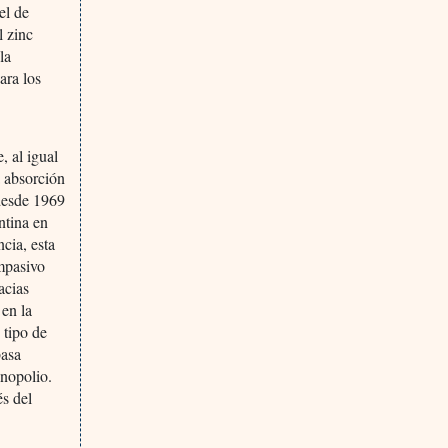
el de
l zinc
la
ara los
, al igual
a absorción
 desde 1969
ntina en
cia, esta
ompasivo
acias
 en la
 tipo de
basa
onopolio.
és del