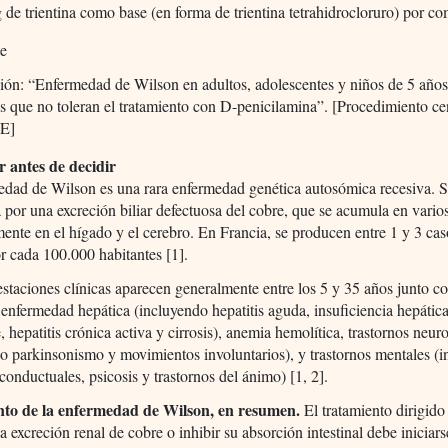
de trientina como base (en forma de trientina tetrahidrocloruro) por c
te
ión: “Enfermedad de Wilson en adultos, adolescentes y niños de 5 años
 que no toleran el tratamiento con D-penicilamina”. [Procedimiento ce
UE]
 antes de decidir
edad de Wilson es una rara enfermedad genética autosómica recesiva. 
a por una excreción biliar defectuosa del cobre, que se acumula en vario
mente en el hígado y el cerebro. En Francia, se producen entre 1 y 3 ca
r cada 100.000 habitantes [1].
staciones clínicas aparecen generalmente entre los 5 y 35 años junto co
: enfermedad hepática (incluyendo hepatitis aguda, insuficiencia hepátic
, hepatitis crónica activa y cirrosis), anemia hemolítica, trastornos neur
o parkinsonismo y movimientos involuntarios), y trastornos mentales (
 conductuales, psicosis y trastornos del ánimo) [1, 2].
to de la enfermedad de Wilson, en resumen.
El tratamiento dirigido
a excreción renal de cobre o inhibir su absorción intestinal debe iniciars