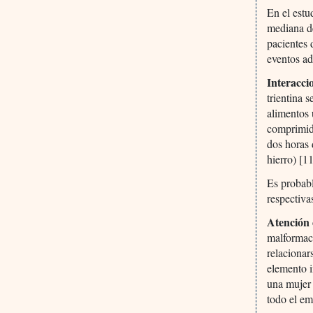
En el estu
mediana de
pacientes 
eventos ad
Interacci
trientina 
alimentos 
comprimid
dos horas 
hierro) [11
Es probabl
respectiva
Atención 
malformaci
relacionar
elemento i
una mujer 
todo el em