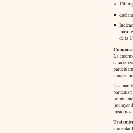
150 mg 
quelan
Indicac
mayores
de la 
Comparar
La enferm
caracteriz
particular
anuales po
Las manife
particular
fulminante
(incluyend
trastornos
Tratamien
aumentar l