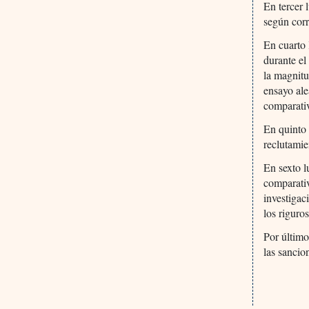
En tercer 
según cor
En cuarto 
durante el
la magnitu
ensayo ale
comparati
En quinto 
reclutamie
En sexto l
comparativ
investigac
los riguro
Por último
las sancio