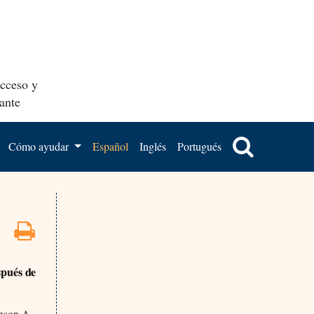
acceso y
ante
Cómo ayudar
Español
Inglés
Portugués
spués de
inson A,