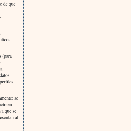
se de que
-
s
uticos
s (para
y
a,
 datos
perfiles
amente: se
ucto en
iva que se
esentan al