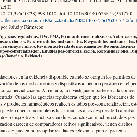
Naci H
20; 21;395(10228):998-1010. doi: 10.1016/S0140-6736(19)33177-0
w.thelancet.com/journals/lancet/article/PIIS0140-6736(19)33177-0/fullt
 por Salud y Fármacos
 Agencias reguladoras, FDA, EMA, Permiso de comercialización, Autorización,
sayos clínicos, Beneficios de los medicamentos, Riesgos de los medicamentos,
 en ensayos clínicos, Revisión acelerada de medicamentos, Recomendaciones
s pos-comercialización, Estudios pos-comercialización, Recomendaciones, Disp
sgo/beneficio, Evidencia
mitaciones en la evidencia disponible cuando se otorgan los permisos de
zación de los medicamentos y dispositivos a menudo persisten en el pe
a su comercialización. A menudo, la investigación posterior a la comerci
entada. Cuando las agencias reguladoras exigen que los fabricantes de
os y productos farmacéuticos realicen estudios pos-comercialización, est
se pueden quedar incompletos hasta muchos años después de la aprobaci
os o dispositivos. Incluso cuando se concluyen, muchos estudios pos-
zación carecen de comparadores activos significativos, tienen diseños
nales y pueden no recopilar resultados relevantes para el paciente.