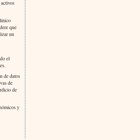
 activos
línico
idere que
lizar un
ndo el
es.
ón de datos
ivas de
rdicio de
onómicos y