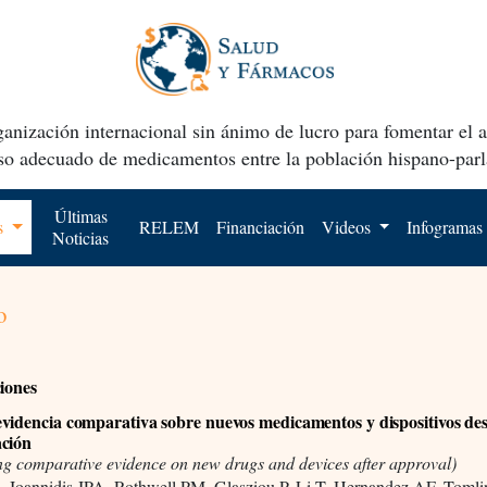
anización internacional sin ánimo de lucro para fomentar el 
uso adecuado de medicamentos entre la población hispano-parl
Últimas
os
RELEM
Financiación
Videos
Infogramas
Noticias
o
ciones
videncia comparativa sobre nuevos medicamentos y dispositivos de
ación
ng comparative evidence on new drugs and devices after approval)
A, Ioannidis JPA, Rothwell PM, Glasziou P, Li T, Hernandez AF, Toml