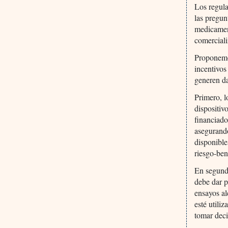
Los regula
las pregun
medicament
comerciali
Proponemos
incentivos
generen da
Primero, l
dispositiv
financiado
asegurando
disponible
riesgo-ben
En segundo
debe dar p
ensayos al
esté utili
tomar deci