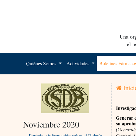
Una org
el 
Quiénes Somos
Actividades
Boletines Fármac
Inici
Investiga
Generar e
Noviembre 2020
su aprob
(Generati
Portada e información sobre el Boletín
Cipriani 