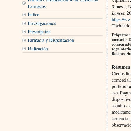
Fármacos
Simes J, 
Lancet.
20
Índice
https://ww
Investigaciones
Traducido
Prescripción
Etiquetas:
mercado, En
Farmacia y Dispensación
comparador
Utilización
regulatoria
Balance rie
Resumen
Ciertas li
comerciali
posterior 
está fragm
dispositiv
estudios 
medicament
comerciali
observacio