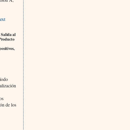
ext
 Salida al
 Producto
ositivos,
ríodo
alización
os
ón de los