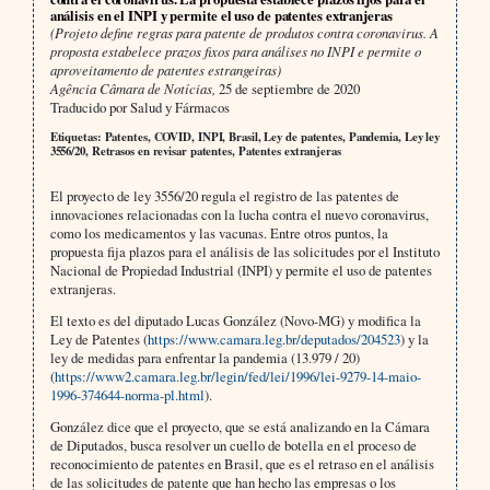
análisis en el INPI y permite el uso de patentes extranjeras
(Projeto define regras para patente de produtos contra coronavirus. A
proposta estabelece prazos fixos para análises no INPI e permite o
aproveitamento de patentes estrangeiras)
Agência Câmara de Notícias,
25 de septiembre de 2020
Traducido por Salud y Fármacos
Etiquetas: Patentes, COVID, INPI, Brasil, Ley de patentes, Pandemia, Ley ley
3556/20, Retrasos en revisar patentes, Patentes extranjeras
El proyecto de ley 3556/20 regula el registro de las patentes de
innovaciones relacionadas con la lucha contra el nuevo coronavirus,
como los medicamentos y las vacunas. Entre otros puntos, la
propuesta fija plazos para el análisis de las solicitudes por el Instituto
Nacional de Propiedad Industrial (INPI) y permite el uso de patentes
extranjeras.
El texto es del diputado Lucas González (Novo-MG) y modifica la
Ley de Patentes (
https://www.camara.leg.br/deputados/204523
) y la
ley de medidas para enfrentar la pandemia (13.979 / 20)
(
https://www2.camara.leg.br/legin/fed/lei/1996/lei-9279-14-maio-
1996-374644-norma-pl.html
).
González dice que el proyecto, que se está analizando en la Cámara
de Diputados, busca resolver un cuello de botella en el proceso de
reconocimiento de patentes en Brasil, que es el retraso en el análisis
de las solicitudes de patente que han hecho las empresas o los