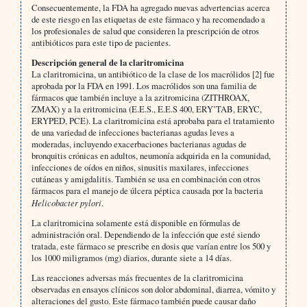
Consecuentemente, la FDA ha agregado nuevas advertencias acerca
de este riesgo en las etiquetas de este fármaco y ha recomendado a
los profesionales de salud que consideren la prescripción de otros
antibióticos para este tipo de pacientes.
Descripción general de la claritromicina
La claritromicina, un antibiótico de la clase de los macrólidos [2] fue
aprobada por la FDA en 1991. Los macrólidos son una familia de
fármacos que también incluye a la azitromicina (ZITHROAX,
ZMAX) y a la eritromicina (E.E.S., E.E.S 400, ERY’TAB, ERYC,
ERYPED, PCE). La claritromicina está aprobaba para el tratamiento
de una variedad de infecciones bacterianas agudas leves a
moderadas, incluyendo exacerbaciones bacterianas agudas de
bronquitis crónicas en adultos, neumonía adquirida en la comunidad,
infecciones de oídos en niños, sinusitis maxilares, infecciones
cutáneas y amigdalitis. También se usa en combinación con otros
fármacos para el manejo de úlcera péptica causada por la bacteria
Helicobacter pylori
.
La claritromicina solamente está disponible en fórmulas de
administración oral. Dependiendo de la infección que esté siendo
tratada, este fármaco se prescribe en dosis que varían entre los 500 y
los 1000 miligramos (mg) diarios, durante siete a 14 días.
Las reacciones adversas más frecuentes de la claritromicina
observadas en ensayos clínicos son dolor abdominal, diarrea, vómito y
alteraciones del gusto. Este fármaco también puede causar daño