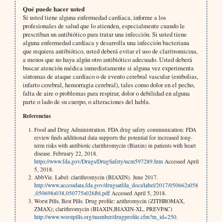
Qué puede hacer usted
Si usted tiene alguna enfermedad cardíaca, informe a los
profesionales de salud que lo atienden, especialmente cuando le
prescriban un antibiótico para tratar una infección. Si usted tiene
alguna enfermedad cardíaca y desarrolla una infección bacteriana
que requiera antibiótico, usted deberá evitar el uso de claritromicina,
a menos que no haya algún otro antibiótico adecuado. Usted deberá
buscar atención médica inmediatamente si alguna vez experimenta
síntomas de ataque cardíaco o de evento cerebral vascular (embolias,
infarto cerebral, hemorragia cerebral), tales como dolor en el pecho,
falta de aire o problemas para respirar, dolor o debilidad en alguna
parte o lado de su cuerpo, o alteraciones del habla.
Referencias
Food and Drug Administration. FDA drug safety communication: FDA
review finds additional data supports the potential for increased long-
term risks with antibiotic clarithromycin (Biaxin) in patients with heart
disease. February 22, 2018.
https://www.fda.gov/Drugs/DrugSafety/ucm597289.htm
Accessed April
5, 2018.
AbbVie. Label: clarithromycin (BIAXIN). June 2017.
http://www.accessdata.fda.gov/drugsatfda_docs/label/2017/050662s058
,050698s038,050775s026lbl.pdf
Accessed April 5, 2018.
Worst Pills, Best Pills. Drug profile: azithromycin (ZITHROMAX,
ZMAX); clarithromycin (BIAXIN,BIAXIN-XL, PREVPAC)
http://www.worstpills.org/member/drugprofile.cfm?m_id=250
.