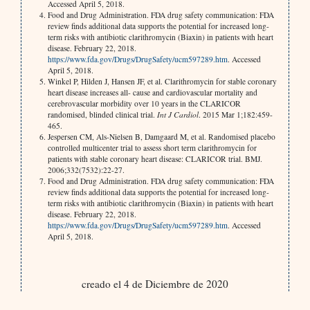
Accessed April 5, 2018.
Food and Drug Administration. FDA drug safety communication: FDA
review finds additional data supports the potential for increased long-
term risks with antibiotic clarithromycin (Biaxin) in patients with heart
disease. February 22, 2018.
https://www.fda.gov/Drugs/DrugSafety/ucm597289.htm
. Accessed
April 5, 2018.
Winkel P, Hilden J, Hansen JF, et al. Clarithromycin for stable coronary
heart disease increases all- cause and cardiovascular mortality and
cerebrovascular morbidity over 10 years in the CLARICOR
randomised, blinded clinical trial.
Int J Cardiol
. 2015 Mar 1;182:459-
465.
Jespersen CM, Als-Nielsen B, Damgaard M, et al. Randomised placebo
controlled multicenter trial to assess short term clarithromycin for
patients with stable coronary heart disease: CLARICOR trial. BMJ.
2006;332(7532):22-27.
Food and Drug Administration. FDA drug safety communication: FDA
review finds additional data supports the potential for increased long-
term risks with antibiotic clarithromycin (Biaxin) in patients with heart
disease. February 22, 2018.
https://www.fda.gov/Drugs/DrugSafety/ucm597289.htm
. Accessed
April 5, 2018.
creado el 4 de Diciembre de 2020