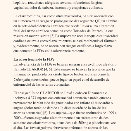
hepático, reacciones alérgicas severas, infecciones fúngicas
vaginales, dolor de cabeza, insomnio y erupciones cutáneas.
La claritromicina, así como otros macrólidos, ha sido asociada con
un aumento en el riesgo de prolongación del segmento QT, un cambio
en la actividad eléctrica cardíaca que puede llevar a una alteración
fatal del ritmo cardíaco conocida como Torsades de Pointes, la cual
resulta en muerte súbita.[3] Es importante recalcar que esta toxicidad
cardíaca ocurre a corto plazo, mientras se está recibiendo el fármaco
y, evidentemente, no se asocia con riesgos cardíacos a largo plazo
que comenta la FDA en la advertencia reciente.
La advertencia de la FDA
La advertencia de la FDA se basa en un gran ensayo clínico aleatorio
llamado CLARIOR [4, 5]. Este ensayo se basó en la teoría de que la
inflamación producida por cierto tipo de bacterias, tales como la
Chlamydia pneumoniae
, puede jugar un papel en el desarrollo de
enfermedad de las arterias coronarias.
El ensayo clínico CLARICOR se llevó a cabo en Dinamarca e
incluyó a 4.373 sujetos con enfermedad coronaria estable quienes
previamente habían sido diagnosticados con infarto al miocardio o
angina (dolor torácico debido a la disminución de la luz de las
arterias coronarias) [6]. Los sujetos—que fueron reclutados de 1999 a
2000—fueron asignados aleatoriamente a un tratamiento de dos
semanas con claritromicina, a una dosis de 500mg o placebo una vez
al día. Los investigadores obtuvieron información acerca de las