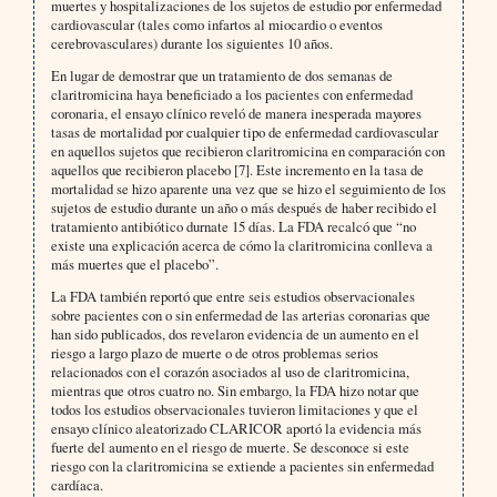
muertes y hospitalizaciones de los sujetos de estudio por enfermedad
cardiovascular (tales como infartos al miocardio o eventos
cerebrovasculares) durante los siguientes 10 años.
En lugar de demostrar que un tratamiento de dos semanas de
claritromicina haya beneficiado a los pacientes con enfermedad
coronaria, el ensayo clínico reveló de manera inesperada mayores
tasas de mortalidad por cualquier tipo de enfermedad cardiovascular
en aquellos sujetos que recibieron claritromicina en comparación con
aquellos que recibieron placebo [7]. Este incremento en la tasa de
mortalidad se hizo aparente una vez que se hizo el seguimiento de los
sujetos de estudio durante un año o más después de haber recibido el
tratamiento antibiótico durnate 15 días. La FDA recalcó que “no
existe una explicación acerca de cómo la claritromicina conlleva a
más muertes que el placebo”.
La FDA también reportó que entre seis estudios observacionales
sobre pacientes con o sin enfermedad de las arterias coronarias que
han sido publicados, dos revelaron evidencia de un aumento en el
riesgo a largo plazo de muerte o de otros problemas serios
relacionados con el corazón asociados al uso de claritromicina,
mientras que otros cuatro no. Sin embargo, la FDA hizo notar que
todos los estudios observacionales tuvieron limitaciones y que el
ensayo clínico aleatorizado CLARICOR aportó la evidencia más
fuerte del aumento en el riesgo de muerte. Se desconoce si este
riesgo con la claritromicina se extiende a pacientes sin enfermedad
cardíaca.