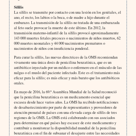
Sífilis
La sífilis se transmite por contacto con una lesión en los genitales, el
ano, el recto, los labios o la boca, o de madre a hijo durante el
embarazo. La transmisión de la sífilis no tratada de una embarazada
al feto suele provocar la muerte de este último. En 2012, la
transmisión materno-infantil de la sífilis provocó aproximadamente
143 000 muertes fetales precoces o nacimientos de niños muertos, 62
000 muertes neonatales y 44 000 nacimientos prematuros o
nacimientos de niños con insuficiencia ponderal.
Para curar la sífilis, las nuevas directrices de la OMS recomiendan
vivamente una única dosis de penicilina benzatínica, que es un
antibiótico inyectado por un médico o enfermero en el músculo de las
nalgas o el muslo del paciente infectado. Este es el tratamiento más
eficaz para la sífilis; es más eficaz y más barato que los antibióticos
orales.
En mayo de 2016, la 69.ª Asamblea Mundial de la Salud reconoció
que la penicilina benzatínica es un medicamento esencial que
escasea desde hace varios años. La OMS ha recibido notificaciones
de desabastecimiento por parte de representantes y proveedores de
atención prenatal de países con una elevada carga de sífilis de tres
regiones de la OMS. La OMS está colaborando con sus asociados
para determinar en qué países hay escasez de este medicamento y
contribuir a monitorear la disponibilidad mundial de la penicilina
benzatínica con el fin de subsanar el desajuste entre las necesidades