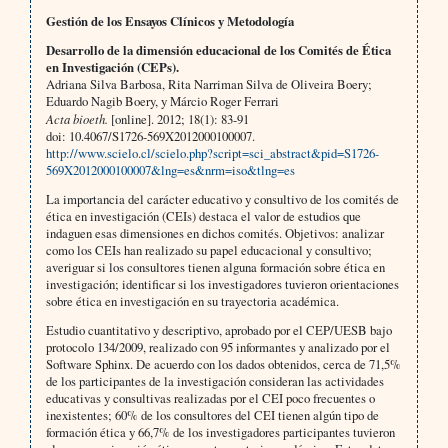
Gestión de los Ensayos Clínicos y Metodología
Desarrollo de la dimensión educacional de los Comités de Ética
en Investigación (CEPs).
Adriana Silva Barbosa, Rita Narriman Silva de Oliveira Boery;
Eduardo Nagib Boery, y Márcio Roger Ferrari
Acta bioeth.
[online]. 2012; 18(1): 83-91
doi: 10.4067/S1726-569X2012000100007.
http://www.scielo.cl/scielo.php?script=sci_abstract&pid=S1726-
569X2012000100007&lng=es&nrm=iso&tlng=es
La importancia del carácter educativo y consultivo de los comités de
ética en investigación (CEIs) destaca el valor de estudios que
indaguen esas dimensiones en dichos comités. Objetivos: analizar
como los CEIs han realizado su papel educacional y consultivo;
averiguar si los consultores tienen alguna formación sobre ética en
investigación; identificar si los investigadores tuvieron orientaciones
sobre ética en investigación en su trayectoria académica.
Estudio cuantitativo y descriptivo, aprobado por el CEP/UESB bajo
protocolo 134/2009, realizado con 95 informantes y analizado por el
Software Sphinx. De acuerdo con los dados obtenidos, cerca de 71,5%
de los participantes de la investigación consideran las actividades
educativas y consultivas realizadas por el CEI poco frecuentes o
inexistentes; 60% de los consultores del CEI tienen algún tipo de
formación ética y 66,7% de los investigadores participantes tuvieron