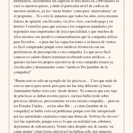
formularios, incrementar sus ingresos al mes hasta en 2.000 dólares lo
cual es nuestros países, y dado el particular nivel de codicia de
nuestros médicos, ya les ‘suena bonito’ como para ‘matricularse’ en
el programa… Si a esto le aunamos que todos los años, estos mismos
líderes de opinión’ son llevados, vía
first class
, con todo pago y en
hoteles 5 estrellas para que asistan a los congresos mundiales y/o
regionales mas importantes de [su] especialidad, y que muchos de
ellos mismos son
speakers
consuetudinarios que la compañía utiliza
para llevarlos… o para dar las capacitaciones a su fuerza de ventas,
es fácil comprender porqué estos médicos favorecen con sus
preferencias de prescripción a esta compañía. Lo que no es fácil
conocer es cuánto dinero terminan recibiendo estos médicos…a
quienes incluso los propios ejecutivos de esta compañía tienen ya
clasificados y denominados como “médicos Pro-[nombre de la
compañía]”
“Bueno esto es sólo un ejemplo de las prácticas… Creo que nada de
esto es nuevo para usted, pero para mí fue muy diferente (y hasta
iluminador) haber visto esto ‘desde dentro’. Yo conocía que este tipo
de prácticas se daban en otros países; incluso había leído sobre
prácticas idénticas, precisamente en esta misma compañía… pero en
los Estados Unidos… en los años 80s… y cómo [nombre de la
compañía] se había visto en problemas porque esto fue interpretado
por las autoridades sanitarias como una forma de ‘
bribing the doctors’
(así fue reportado, porque eso es lo que en realidad son, sobornos,
dejémonos de eufemismos). Veinte años después me di cuenta ‘en
carne propia’ cómo [estas prácticas] no habían sido, por supuesto,