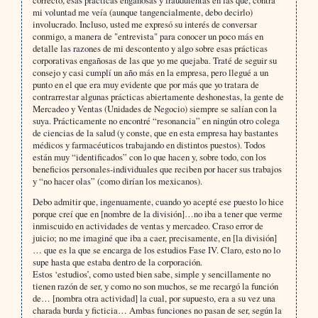
correcto, esas prácticas engañosas y fraudulentas en las que, contra
mi voluntad me veía (aunque tangencialmente, debo decirlo)
involucrado. Incluso, usted me expresó su interés de conversar
conmigo, a manera de "entrevista" para conocer un poco más en
detalle las razones de mi descontento y algo sobre esas prácticas
corporativas engañosas de las que yo me quejaba. Traté de seguir su
consejo y casi cumplí un año más en la empresa, pero llegué a un
punto en el que era muy evidente que por más que yo tratara de
contrarrestar algunas prácticas abiertamente deshonestas, la gente de
Mercadeo y Ventas (Unidades de Negocio) siempre se salían con la
suya. Prácticamente no encontré “resonancia” en ningún otro colega
de ciencias de la salud (y conste, que en esta empresa hay bastantes
médicos y farmacéuticos trabajando en distintos puestos). Todos
están muy “identificados” con lo que hacen y, sobre todo, con los
beneficios personales-individuales que reciben por hacer sus trabajos
y “no hacer olas” (como dirían los mexicanos).
Debo admitir que, ingenuamente, cuando yo acepté ese puesto lo hice
porque creí que en [nombre de la división]…no iba a tener que verme
inmiscuido en actividades de ventas y mercadeo. Craso error de
juicio; no me imaginé que iba a caer, precisamente, en [la división]
… que es la que se encarga de los estudios Fase IV. Claro, esto no lo
supe hasta que estaba dentro de la corporación.
Estos ‘estudios’, como usted bien sabe, simple y sencillamente no
tienen razón de ser, y como no son muchos, se me recargó la función
de… [nombra otra actividad] la cual, por supuesto, era a su vez una
charada burda y ficticia… Ambas funciones no pasan de ser, según la