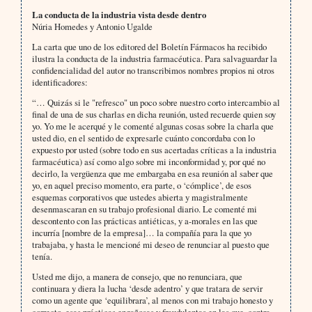
La conducta de la industria vista desde dentro
Núria Homedes y Antonio Ugalde
La carta que uno de los editored del Boletín Fármacos ha recibido
ilustra la conducta de la industria farmacéutica. Para salvaguardar la
confidencialidad del autor no transcribimos nombres propios ni otros
identificadores:
“… Quizás si le "refresco" un poco sobre nuestro corto intercambio al
final de una de sus charlas en dicha reunión, usted recuerde quien soy
yo. Yo me le acerqué y le comenté algunas cosas sobre la charla que
usted dio, en el sentido de expresarle cuánto concordaba con lo
expuesto por usted (sobre todo en sus acertadas críticas a la industria
farmacéutica) así como algo sobre mi inconformidad y, por qué no
decirlo, la vergüenza que me embargaba en esa reunión al saber que
yo, en aquel preciso momento, era parte, o ‘cómplice’, de esos
esquemas corporativos que ustedes abierta y magistralmente
desenmascaran en su trabajo profesional diario. Le comenté mi
descontento con las prácticas antiéticas, y a-morales en las que
incurría [nombre de la empresa]… la compañía para la que yo
trabajaba, y hasta le mencioné mi deseo de renunciar al puesto que
tenía.
Usted me dijo, a manera de consejo, que no renunciara, que
continuara y diera la lucha ‘desde adentro’ y que tratara de servir
como un agente que ‘equilibrara’, al menos con mi trabajo honesto y