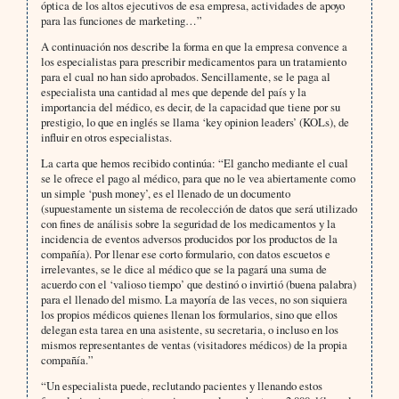
óptica de los altos ejecutivos de esa empresa, actividades de apoyo
para las funciones de marketing…”
A continuación nos describe la forma en que la empresa convence a
los especialistas para prescribir medicamentos para un tratamiento
para el cual no han sido aprobados. Sencillamente, se le paga al
especialista una cantidad al mes que depende del país y la
importancia del médico, es decir, de la capacidad que tiene por su
prestigio, lo que en inglés se llama ‘key opinion leaders’ (KOLs), de
influir en otros especialistas.
La carta que hemos recibido continúa: “El gancho mediante el cual
se le ofrece el pago al médico, para que no le vea abiertamente como
un simple ‘push money’, es el llenado de un documento
(supuestamente un sistema de recolección de datos que será utilizado
con fines de análisis sobre la seguridad de los medicamentos y la
incidencia de eventos adversos producidos por los productos de la
compañía). Por llenar ese corto formulario, con datos escuetos e
irrelevantes, se le dice al médico que se la pagará una suma de
acuerdo con el ‘valioso tiempo’ que destinó o invirtió (buena palabra)
para el llenado del mismo. La mayoría de las veces, no son siquiera
los propios médicos quienes llenan los formularios, sino que ellos
delegan esta tarea en una asistente, su secretaria, o incluso en los
mismos representantes de ventas (visitadores médicos) de la propia
compañía.”
“Un especialista puede, reclutando pacientes y llenando estos