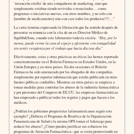
‘invención criolla’ de mis compañeros de marketing, sino que
simplemente estaban siendo revividas o resucitadas… como
programas o iniciativas nuevas, con otros nombres, y no solo con
[nombre de medicamento] sino con casi todos los productos!!!!…”
La carta termina expresando la liberación que ha sentido después de
presentar su renuncia con la cita de un ex-Director Médico de
Squibb&Sons, cuando este laboratorio todavía existía:
“Hoy, por lo
menos, puedo verme la cara al espejo y afeitarme con tranquilidad
sin sentir vergüenza por el trabajo que hacía día tras día.”
Efectivamente, estas y otras prácticas no éticas las hemos reportado
consistentemente en el Boletín Fármacos en Estados Unidos, en la
Unión Europea y en otros países. En dos ocasiones el Boletín
Fármacos ha sido amenazado por los abogados de dos compañías
simplemente por reportar información que estaba publicada en otras
fuentes públicas confiables. Mientras en otros países se empieza a
tomar medidas para controlar los abusos de la industria farmacéutica
y por presiones del Congreso de EE.UU. las empresas farmacéuticas
han empezado a publicar todos los regalos y pagos que hacen a los
médicos.
¿Podrían los gobiernos progresistas latinoamericanos seguir este
ejemplo? ¿Debiera el Programa de Bioética de la Organización
Panamericana de Salud o la misma OPS tomar el liderazgo para
reducir los abusos? ¿Cómo pueden justificar sus esfuerzos los
programas de Atención Farmacéutica– que se están promoviendo en