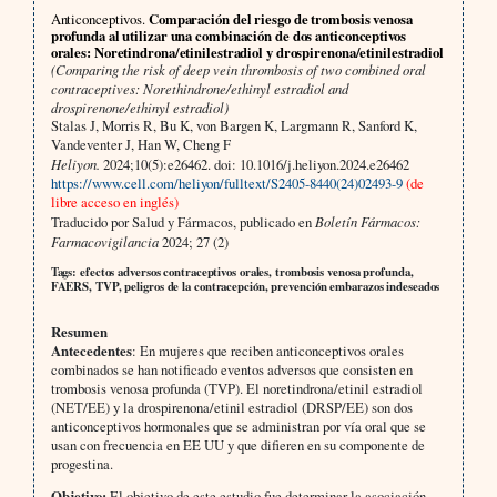
Anticonceptivos.
Comparación del riesgo de trombosis venosa
profunda al utilizar una combinación de dos anticonceptivos
orales: Noretindrona/etinilestradiol y drospirenona/etinilestradiol
(Comparing the risk of deep vein thrombosis of two combined oral
contraceptives: Norethindrone/ethinyl estradiol and
drospirenone/ethinyl estradiol)
Stalas J, Morris R, Bu K, von Bargen K, Largmann R, Sanford K,
Vandeventer J, Han W, Cheng F
Heliyon.
2024;10(5):e26462. doi: 10.1016/j.heliyon.2024.e26462
https://www.cell.com/heliyon/fulltext/S2405-8440(24)02493-9
(de
libre acceso en inglés)
Traducido por Salud y Fármacos, publicado en
Boletín Fármacos:
Farmacovigilancia
2024; 27 (2)
Tags: efectos adversos contraceptivos orales, trombosis venosa profunda,
FAERS, TVP, peligros de la contracepción, prevención embarazos indeseados
Resumen
Antecedentes
: En mujeres que reciben anticonceptivos orales
combinados se han notificado eventos adversos que consisten en
trombosis venosa profunda (TVP). El noretindrona/etinil estradiol
(NET/EE) y la drospirenona/etinil estradiol (DRSP/EE) son dos
anticonceptivos hormonales que se administran por vía oral que se
usan con frecuencia en EE UU y que difieren en su componente de
progestina.
Objetivo:
El objetivo de este estudio fue determinar la asociación