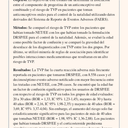
entre el componente de progestina de un anticonceptivo oral
combinado y el riesgo de TVP en pacientes que toman
anticonceptivos orales para el control de la natalidad utilizando datos
derivados del Sistema de Reporte de Eventos Adversos (FAERS).
Métodos:
Se comparó el riesgo de TVP entre los pacientes que
habían tomado NET/EE con los que habían tomado la formulación
DRSP/EE para el control de la natalidad. Además, se evaluó la edad
como posible factor de confusión y se comparó la gravedad del
desenlace de los diagnosticados con TVP entre los dos grupos. Por
último, se utilizó minería de reglas de asociación para identificar
posibles interacciones medicamentosas que resultaran en un alto
riesgo de TVP.
Resultados:
La TVP fue la cuarta reacción adversa más frecuente
reportada en pacientes que tomaron DRSP/EE, con 8.558 casos y el
decimoséptimo evento adverso notificado con mayor frecuencia entre
las tratadas con NET/EE, con 298 casos. Se encontró que la edad fue
un factor de confusión significativo para los usuarios de DRSP/EE
con respecto al riesgo de TVP en todos los grupos de edad evaluados:
20 a 30 años (ROR = 1,33, IC 95% 1,23-1,45), mayores de 30 y hasta
40 años (ROR = 2,16, IC 95% 1,98-2,35) y mayores de 40 años (ROR =
3,69, IC 95% 3,37-4,04). Sin embargo, el aumento del riesgo solo fue
estadísticamente significativo para las pacientes de más de 40 años
que tomaban NET/EE (ROR = 1,98, 95% IC 1,36-2,88). Los pacientes
que habían tomado DRSP/EE y el corticosteroide prednisona
simultáneamente tuvieron un aumento de aproximadamente 3 veces