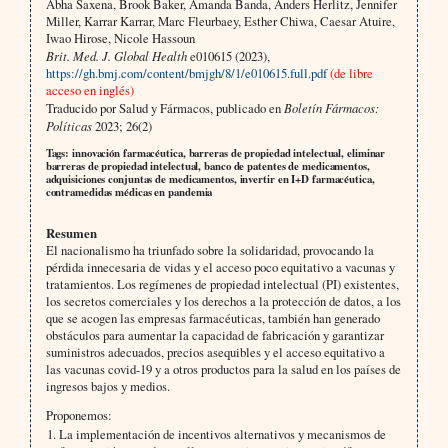
Abha Saxena, Brook Baker, Amanda Banda, Anders Herlitz, Jennifer
Miller, Karrar Karrar, Marc Fleurbaey, Esther Chiwa, Caesar Atuire,
Iwao Hirose, Nicole Hassoun
Brit. Med. J. Global Health
e010615 (2023),
https://gh.bmj.com/content/bmjgh/8/1/e010615.full.pdf
(de libre
acceso en inglés)
Traducido por Salud y Fármacos, publicado en
Boletín Fármacos:
Políticas
2023; 26(2)
Tags: innovación farmacéutica, barreras de propiedad intelectual, eliminar
barreras de propiedad intelectual, banco de patentes de medicamentos,
adquisiciones conjuntas de medicamentos, invertir en I+D farmacéutica,
contramedidas médicas en pandemia
Resumen
El nacionalismo ha triunfado sobre la solidaridad, provocando la
pérdida innecesaria de vidas y el acceso poco equitativo a vacunas y
tratamientos. Los regímenes de propiedad intelectual (PI) existentes,
los secretos comerciales y los derechos a la protección de datos, a los
que se acogen las empresas farmacéuticas, también han generado
obstáculos para aumentar la capacidad de fabricación y garantizar
suministros adecuados, precios asequibles y el acceso equitativo a
las vacunas covid-19 y a otros productos para la salud en los países de
ingresos bajos y medios.
Proponemos:
La implementación de incentivos alternativos y mecanismos de