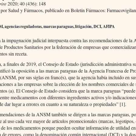
rire
2020; 40 (436): 148
 por Salud y Fármacos, publicado en Boletín Fármacos: Farmacovigilan
, agencias reguladoras, marcas paraguas, litigación, DCI, AFIPA
 la impugnación judicial interpuesta contra las recomendaciones de la
e Productos Sanitarios por la federación de empresas que comercializa
os sin receta.
, a finales de 2019, el Consejo de Estado (jurisdicción administrativa 
atificó la oposición a las marcas paraguas de la Agencia Francesa de Pr
 (ANSM, por sus siglas en francés), que la agencia había incluido en su
iones a las empresas sobre la elección de los nombres comerciales de 
tos (a). El Consejo de Estado considera que la marca paraguas “puede
entre medicamentos con diferentes ingredientes activos y/o indicaciones
de dar lugar a errores en cuanto a su naturaleza o propiedades” [1].
omendaciones de la ANSM también se dirigen a las marcas paraguas, po
e al uso cada vez mayor de artículos promocionales (marcas, logotipos, e
 de los medicamentos porque pueden ocultar información de utilidad en
 de errores, como la denominación común internacional (DCI) y la dos