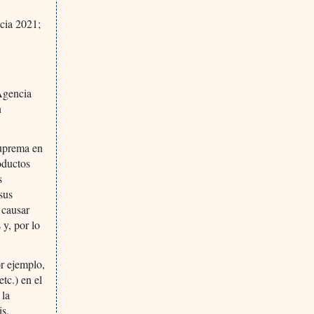
cia 2021;
 Agencia
n
suprema en
oductos
s
sus
 causar
 y, por lo
r ejemplo,
tc.) en el
 la
is.