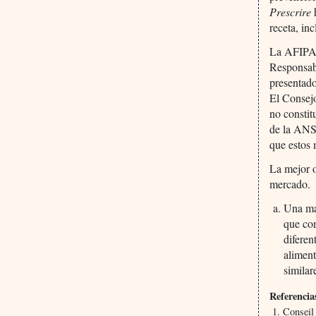
Prescrire
receta, in
La AFIPA,
Responsabl
presentado
El Consejo
no constit
de la ANSM
que estos 
La mejor o
mercado.
Una ma
que con
diferen
aliment
similar
Referencia
Conseil