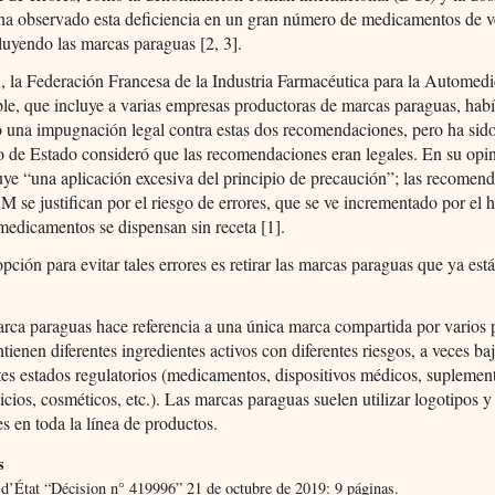
ha observado esta deficiencia en un gran número de medicamentos de v
cluyendo las marcas paraguas [2, 3].
 la Federación Francesa de la Industria Farmacéutica para la Automed
e, que incluye a varias empresas productoras de marcas paraguas, hab
 una impugnación legal contra estas dos recomendaciones, pero ha sid
 de Estado consideró que las recomendaciones eran legales. En su opin
uye “una aplicación excesiva del principio de precaución”; las recomen
 se justifican por el riesgo de errores, que se ve incrementado por el 
medicamentos se dispensan sin receta [1].
pción para evitar tales errores es retirar las marcas paraguas que ya está
rca paraguas hace referencia a una única marca compartida por varios 
tienen diferentes ingredientes activos con diferentes riesgos, a veces ba
tes estados regulatorios (medicamentos, dispositivos médicos, suplemen
icios, cosméticos, etc.). Las marcas paraguas suelen utilizar logotipos y
es en toda la línea de productos.
s
 d’État “Décision n° 419996” 21 de octubre de 2019: 9 páginas.