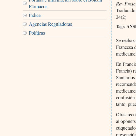
Rev Presc
Fármacos
Traducido
Índice
24(2)
Agencias Reguladoras
Tags: ANSM
Políticas
Se rechaza
Francesa d
medicament
En Francia
Francia) r
Sanitarios
recomendac
medicamen
confusión 
tanto, pue
Otras rec
al oponers
etiquetado
prevención