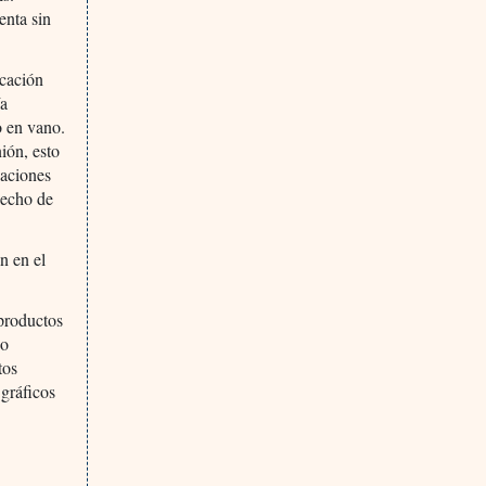
enta sin
icación
ía
o en vano.
ión, esto
daciones
hecho de
n en el
productos
jo
tos
 gráficos