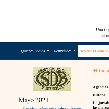
Una org
el 
Quiénes Somos
Actividades
Boletines Fármac
Inici
Agencias
Europa
Mayo 2021
La jurisd
las marca
Portada e información sobre el Boletín