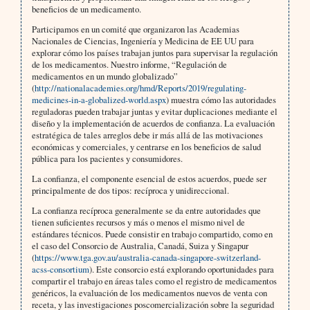
beneficios de un medicamento.
Participamos en un comité que organizaron las Academias
Nacionales de Ciencias, Ingeniería y Medicina de EE UU para
explorar cómo los países trabajan juntos para supervisar la regulación
de los medicamentos. Nuestro informe, “Regulación de
medicamentos en un mundo globalizado”
(
http://nationalacademies.org/hmd/Reports/2019/regulating-
medicines-in-a-globalized-world.aspx
) muestra cómo las autoridades
reguladoras pueden trabajar juntas y evitar duplicaciones mediante el
diseño y la implementación de acuerdos de confianza. La evaluación
estratégica de tales arreglos debe ir más allá de las motivaciones
económicas y comerciales, y centrarse en los beneficios de salud
pública para los pacientes y consumidores.
La confianza, el componente esencial de estos acuerdos, puede ser
principalmente de dos tipos: recíproca y unidireccional.
La confianza recíproca generalmente se da entre autoridades que
tienen suficientes recursos y más o menos el mismo nivel de
estándares técnicos. Puede consistir en trabajo compartido, como en
el caso del Consorcio de Australia, Canadá, Suiza y Singapur
(
https://www.tga.gov.au/australia-canada-singapore-switzerland-
acss-consortium
). Este consorcio está explorando oportunidades para
compartir el trabajo en áreas tales como el registro de medicamentos
genéricos, la evaluación de los medicamentos nuevos de venta con
receta, y las investigaciones poscomercialización sobre la seguridad