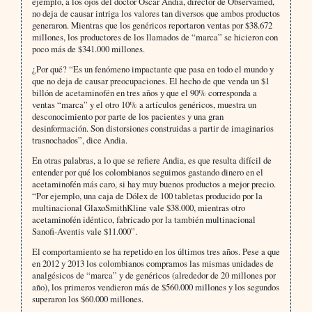
ejemplo, a los ojos del doctor Oscar Andia, director de Observamed,
no deja de causar intriga los valores tan diversos que ambos productos
generaron. Mientras que los genéricos reportaron ventas por $38.672
millones, los productores de los llamados de “marca” se hicieron con
poco más de $341.000 millones.
¿Por qué? “Es un fenómeno impactante que pasa en todo el mundo y
que no deja de causar preocupaciones. El hecho de que venda un $1
billón de acetaminofén en tres años y que el 90% corresponda a
ventas “marca” y el otro 10% a artículos genéricos, muestra un
desconocimiento por parte de los pacientes y una gran
desinformación. Son distorsiones construidas a partir de imaginarios
trasnochados”, dice Andia.
En otras palabras, a lo que se refiere Andia, es que resulta difícil de
entender por qué los colombianos seguimos gastando dinero en el
acetaminofén más caro, si hay muy buenos productos a mejor precio.
“Por ejemplo, una caja de Dólex de 100 tabletas producido por la
multinacional GlaxoSmithKline vale $38.000, mientras otro
acetaminofén idéntico, fabricado por la también multinacional
Sanofi-Aventis vale $11.000”.
El comportamiento se ha repetido en los últimos tres años. Pese a que
en 2012 y 2013 los colombianos compramos las mismas unidades de
analgésicos de “marca” y de genéricos (alrededor de 20 millones por
año), los primeros vendieron más de $560.000 millones y los segundos
superaron los $60.000 millones.