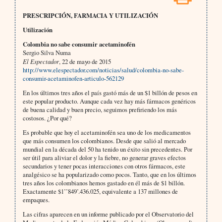
PRESCRIPCIÓN, FARMACIA Y UTILIZACIÓN
Utilización
Colombia no sabe consumir acetaminofén
Sergio Silva Numa
El Espectador
, 22 de mayo de 2015
http://www.elespectador.com/noticias/salud/colombia-no-sabe-
consumir-acetaminofen-articulo-562129
En los últimos tres años el país gastó más de un $1 billón de pesos en
este popular producto. Aunque cada vez hay más fármacos genéricos
de buena calidad y buen precio, seguimos prefiriendo los más
costosos. ¿Por qué?
Es probable que hoy el acetaminofén sea uno de los medicamentos
que más consumen los colombianos. Desde que salió al mercado
mundial en la década del 50 ha tenido un éxito sin precedentes. Por
ser útil para aliviar el dolor y la fiebre, no generar graves efectos
secundarios y tener pocas interacciones con otros fármacos, este
analgésico se ha popularizado como pocos. Tanto, que en los últimos
tres años los colombianos hemos gastado en él más de $1 billón.
Exactamente $1’’849’.436.025, equivalente a 137 millones de
empaques.
Las cifras aparecen en un informe publicado por el Observatorio del