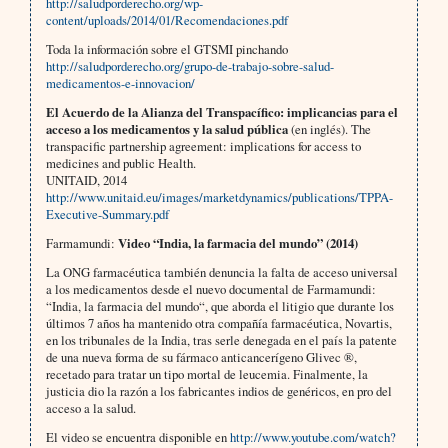
http://saludporderecho.org/wp-
content/uploads/2014/01/Recomendaciones.pdf
Toda la información sobre el GTSMI pinchando
http://saludporderecho.org/grupo-de-trabajo-sobre-salud-
medicamentos-e-innovacion/
El Acuerdo de la Alianza del Transpacífico: implicancias para el
acceso a los medicamentos y la salud pública
(en inglés). The
transpacific partnership agreement: implications for access to
medicines and public Health.
UNITAID, 2014
http://www.unitaid.eu/images/marketdynamics/publications/TPPA-
Executive-Summary.pdf
Farmamundi:
Video “India, la farmacia del mundo” (2014)
La ONG farmacéutica también denuncia la falta de acceso universal
a los medicamentos desde el nuevo documental de Farmamundi:
“India, la farmacia del mundo“, que aborda el litigio que durante los
últimos 7 años ha mantenido otra compañía farmacéutica, Novartis,
en los tribunales de la India, tras serle denegada en el país la patente
de una nueva forma de su fármaco anticancerígeno Glivec ®,
recetado para tratar un tipo mortal de leucemia. Finalmente, la
justicia dio la razón a los fabricantes indios de genéricos, en pro del
acceso a la salud.
El video se encuentra disponible en
http://www.youtube.com/watch?