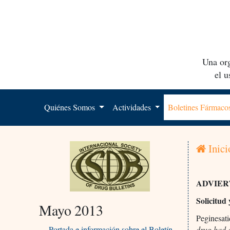
Una org
el 
Quiénes Somos
Actividades
Boletines Fármac
Inici
ADVIER
Solicitud
Mayo 2013
Peginesati
Portada e información sobre el Boletín
drug had e