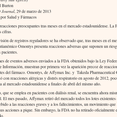
 Burton
t Journal
, 29 de marzo de 2013
 por Salud y Fármacos
reacciones preocupantes tras meses en el mercado estadounidense. La
 cifras.
isión de registros reguladores se ha observado que, tras meses en el me
ntianémico Omontys presenta reacciones adversas que suponen un riesg
s pacientes.
es de eventos adversos enviados a la FDA obtenidos bajo la Ley Feder
e Información, muestran por primera vez la aparición precoz de reaccio
tes del fármaco. Omontys, de Affymax Inc. y Takeda Pharmaceutical C
nó con reacciones alérgicas y distrés respiratorio en agosto de 2012, po
da al mercado estadounidense a finales de abril del mismo año.
, que se emplea en pacientes con diálisis renal, se encuentra ahora mi
l. El mes pasado, Affymax retiró del mercado todos los lotes existentes 
bido a las reacciones graves y a los fallecimientos, un movimiento que
s acciones a pique. Sin embargo, la FDA no ha retirado oficialmente 
do.