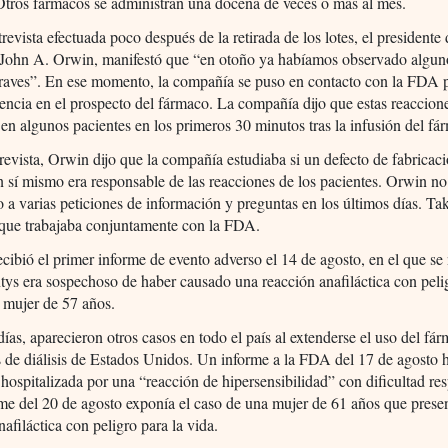
Otros fármacos se administran una docena de veces o más al mes.
revista efectuada poco después de la retirada de los lotes, el presidente
John A. Orwin, manifestó que “en otoño ya habíamos observado algun
raves”. En ese momento, la compañía se puso en contacto con la FDA p
encia en el prospecto del fármaco. La compañía dijo que estas reaccion
en algunos pacientes en los primeros 30 minutos tras la infusión del fá
revista, Orwin dijo que la compañía estudiaba si un defecto de fabricaci
 sí mismo era responsable de las reacciones de los pacientes. Orwin no
 a varias peticiones de información y preguntas en los últimos días. Ta
 que trabajaba conjuntamente con la FDA.
ibió el primer informe de evento adverso el 14 de agosto, en el que se 
s era sospechoso de haber causado una reacción anafiláctica con pelig
 mujer de 57 años.
ías, aparecieron otros casos en todo el país al extenderse el uso del fá
s de diálisis de Estados Unidos. Un informe a la FDA del 17 de agosto 
hospitalizada por una “reacción de hipersensibilidad” con dificultad resp
me del 20 de agosto exponía el caso de una mujer de 61 años que prese
nafiláctica con peligro para la vida.