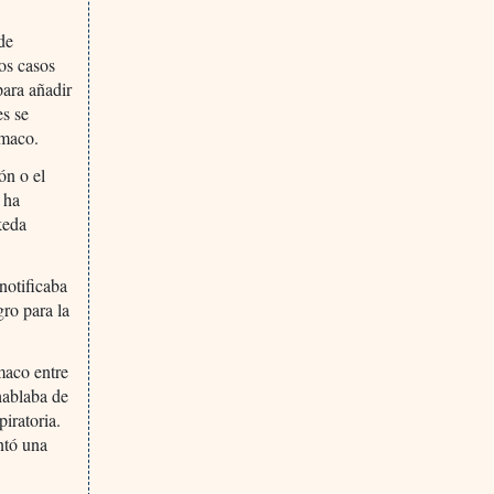
 de
os casos
ara añadir
es se
rmaco.
ón o el
 ha
keda
notificaba
ro para la
rmaco entre
hablaba de
iratoria.
ntó una