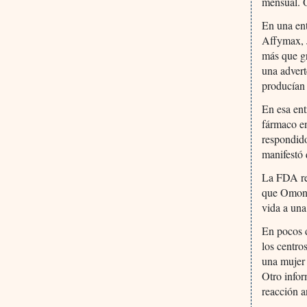
mensual. 
En una ent
Affymax, 
más que g
una advert
producían 
En esa ent
fármaco en
respondido
manifestó
La FDA rec
que Omonty
vida a una
En pocos d
los centro
una mujer 
Otro infor
reacción a