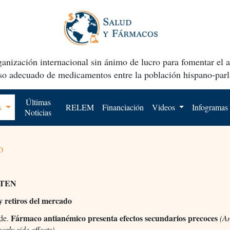
anización internacional sin ánimo de lucro para fomentar el 
uso adecuado de medicamentos entre la población hispano-parl
Últimas
os
RELEM
Financiación
Videos
Infogramas
Noticias
o
TEN
 y retiros del mercado
Fármaco antianémico presenta efectos secundarios precoces
de.
(
A
arly side effects)