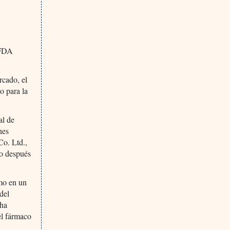
 FDA
rcado, el
o para la
al de
nes
o. Ltd.,
co después
smo en un
del
 ha
el fármaco