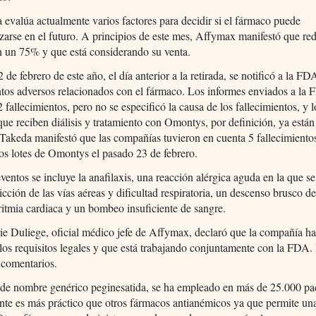
 evalúa actualmente varios factores para decidir si el fármaco puede
zarse en el futuro. A principios de este mes, Affymax manifestó que red
en un 75% y que está considerando su venta.
 de febrero de este año, el día anterior a la retirada, se notificó a la FD
tos adversos relacionados con el fármaco. Los informes enviados a la
2 fallecimientos, pero no se especificó la causa de los fallecimientos, y l
que reciben diálisis y tratamiento con Omontys, por definición, ya está
Takeda manifestó que las compañías tuvieron en cuenta 5 fallecimientos
 los lotes de Omontys el pasado 23 de febrero.
eventos se incluye la anafilaxis, una reacción alérgica aguda en la que s
icción de las vías aéreas y dificultad respiratoria, un descenso brusco de
arritmia cardiaca y un bombeo insuficiente de sangre.
e Duliege, oficial médico jefe de Affymax, declaró que la compañía h
los requisitos legales y que está trabajando conjuntamente con la FDA.
 comentarios.
de nombre genérico peginesatida, se ha empleado en más de 25.000 pa
te es más práctico que otros fármacos antianémicos ya que permite una