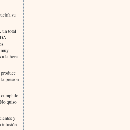
uciría su
A un total
 FDA
os
n muy
 a la hora
e produce
 la presión
a cumplido
 No quiso
cientes y
 infusión