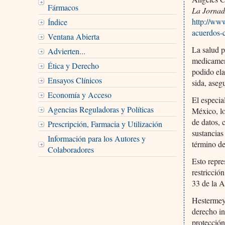
Fármacos
La Jorna
http://ww
Índice
acuerdos-
Ventana Abierta
La salud p
Advierten...
medicament
Ética y Derecho
podido ela
Ensayos Clínicos
sida, aseg
Economía y Acceso
El especia
Agencias Reguladoras y Políticas
México, lo
de datos, 
Prescripción, Farmacia y Utilización
sustancias
Información para los Autores y
término de
Colaboradores
Esto repre
restricció
33 de la 
Hestermeye
derecho i
protección