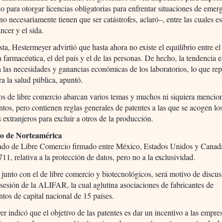
o para otorgar licencias obligatorias para enfrentar situaciones de emer
–no necesariamente tienen que ser catástrofes, aclaró–, entre las cuales es
áncer y el sida.
sta, Hestermeyer advirtió que hasta ahora no existe el equilibrio entre el
ia farmacéutica, el del país y el de las personas. De hecho, la tendencia e
a las necesidades y ganancias económicas de los laboratorios, lo que re
ra la salud pública, apuntó.
os de libre comercio abarcan varios temas y muchos ni siquiera mencio
os, pero contienen reglas generales de patentes a las que se acogen lo
s extranjeros para excluir a otros de la producción.
do de Norteamérica
tado de Libre Comercio firmado entre México, Estados Unidos y Canadá
711, relativa a la protección de datos, pero no a la exclusividad.
 junto con el de libre comercio y biotecnológicos, será motivo de discu
 sesión de la ALIFAR, la cual aglutina asociaciones de fabricantes de
os de capital nacional de 15 países.
r indicó que el objetivo de las patentes es dar un incentivo a las empre