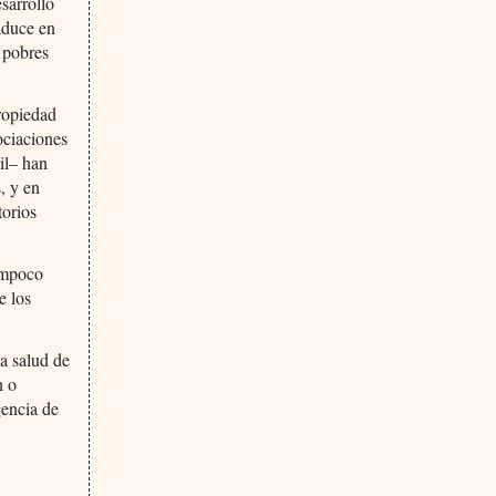
sarrollo
raduce en
 pobres
propiedad
ociaciones
il– han
, y en
torios
tampoco
e los
la salud de
n o
gencia de