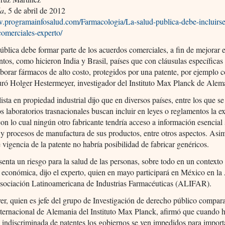
da
, 5 de abril de 2012
w.programainfosalud.com/Farmacologia/La-salud-publica-debe-incluirse
comerciales-experto/
ública debe formar parte de los acuerdos comerciales, a fin de mejorar e
os, como hicieron India y Brasil, países que con cláusulas específicas
borar fármacos de alto costo, protegidos por una patente, por ejemplo c
uró Holger Hestermeyer, investigador del Instituto Max Planck de Alem
lista en propiedad industrial dijo que en diversos países, entre los que se
s laboratorios trasnacionales buscan incluir en leyes o reglamentos la e
con lo cual ningún otro fabricante tendría acceso a información esencial
 y procesos de manufactura de sus productos, entre otros aspectos. Asi
 vigencia de la patente no habría posibilidad de fabricar genéricos.
senta un riesgo para la salud de las personas, sobre todo en un contexto
n económica, dijo el experto, quien en mayo participará en México en l
Asociación Latinoamericana de Industrias Farmacéuticas (ALIFAR).
r, quien es jefe del grupo de Investigación de derecho público compar
nternacional de Alemania del Instituto Max Planck, afirmó que cuando 
 indiscriminada de patentes los gobiernos se ven impedidos para import