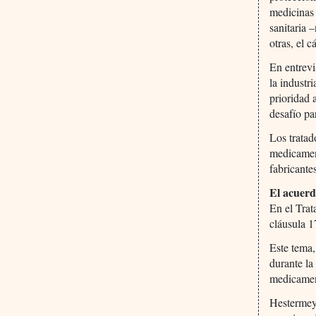
medicinas 
sanitaria 
otras, el c
En entrevi
la industr
prioridad 
desafío pa
Los tratad
medicament
fabricante
El acuer
En el Tra
cláusula 1
Este tema,
durante la
medicament
Hestermeye