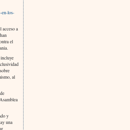
-en-los-
l acceso a
 han
ontra el
ania.
 incluye
xclusividad
 sobre
mismo, al
 de
a Asamblea
ado y
hay una
ar