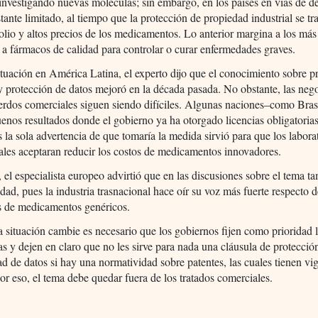
investigando nuevas moléculas; sin embargo, en los países en vías de de
stante limitado, al tiempo que la protección de propiedad industrial se t
io y altos precios de los medicamentos. Lo anterior margina a los más
 a fármacos de calidad para controlar o curar enfermedades graves.
ituación en América Latina, el experto dijo que el conocimiento sobre 
 y protección de datos mejoró en la década pasada. No obstante, las neg
erdos comerciales siguen siendo difíciles. Algunas naciones–como Bras
enos resultados donde el gobierno ya ha otorgado licencias obligatorias
s la sola advertencia de que tomaría la medida sirvió para que los labora
ales aceptaran reducir los costos de medicamentos innovadores.
el especialista europeo advirtió que en las discusiones sobre el tema 
idad, pues la industria trasnacional hace oír su voz más fuerte respecto d
es de medicamentos genéricos.
a situación cambie es necesario que los gobiernos fijen como prioridad 
as y dejen en claro que no les sirve para nada una cláusula de protecció
ad de datos si hay una normatividad sobre patentes, las cuales tienen vi
or eso, el tema debe quedar fuera de los tratados comerciales.