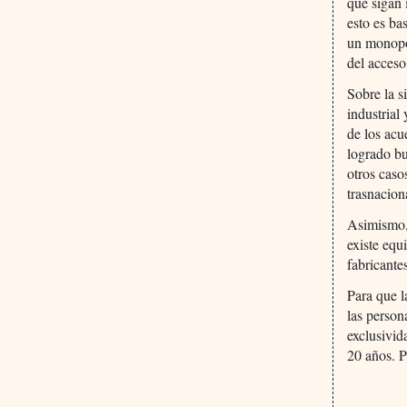
que sigan 
esto es ba
un monopol
del acceso
Sobre la s
industrial
de los acu
logrado bu
otros caso
trasnacion
Asimismo, 
existe equ
fabricant
Para que l
las person
exclusivid
20 años. P