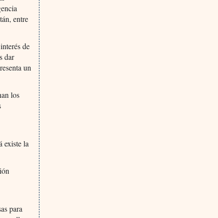
gencia
tán, entre
 interés de
s dar
presenta un
nan los
s
 existe la
sión
sas para