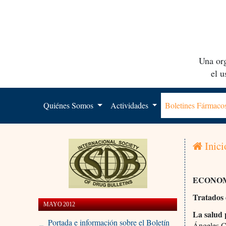
Una org
el 
Quiénes Somos
Actividades
Boletines Fármac
Inici
ECONOM
Tratados 
MAYO 2012
La salud 
Portada e información sobre el Boletín
Ángeles C