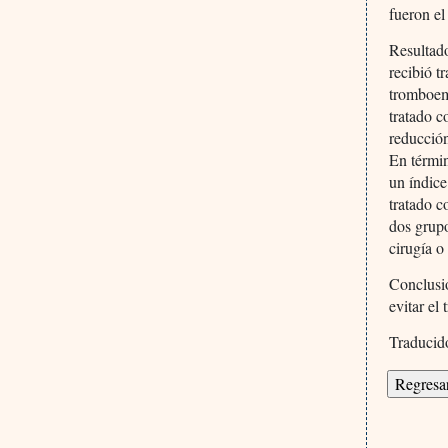
fueron el
Resultado
recibió t
tromboem
tratado c
reducción
En términ
un índice
tratado c
dos grupo
cirugía o
Conclusio
evitar e
Traducid