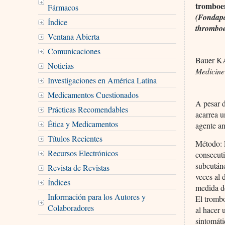
tromboem
Fármacos
(Fondapa
Índice
thromboe
Ventana Abierta
Comunicaciones
Bauer KA
Noticias
Medicine
Investigaciones en América Latina
Medicamentos Cuestionados
A pesar d
Prácticas Recomendables
acarrea 
Ética y Medicamentos
agente an
Títulos Recientes
Método: E
Recursos Electrónicos
consecuti
subcután
Revista de Revistas
veces al 
Índices
medida de
Información para los Autores y
El tromb
Colaboradores
al hacer 
sintomát