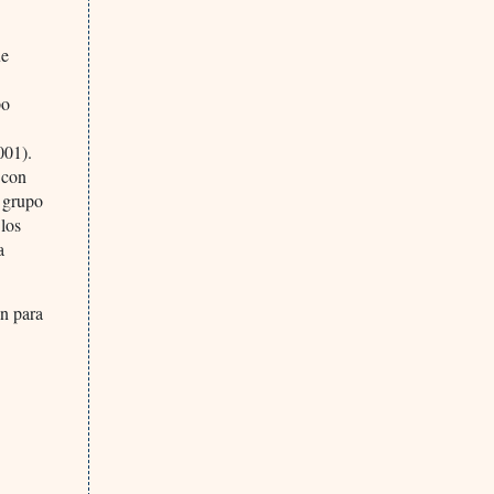
ue
po
001).
 con
l grupo
 los
a
in para