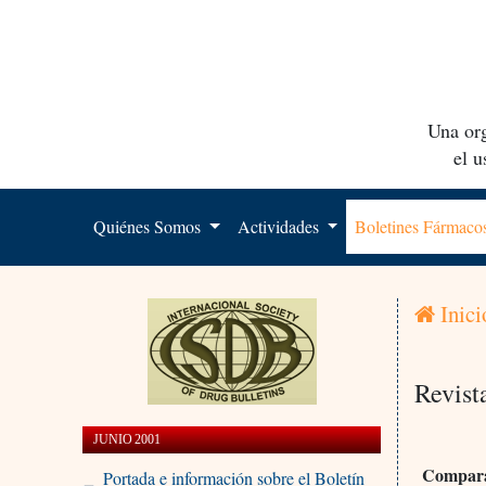
Una org
el 
Quiénes Somos
Actividades
Boletines Fármac
Inici
Revist
JUNIO 2001
Comparac
Portada e información sobre el Boletín