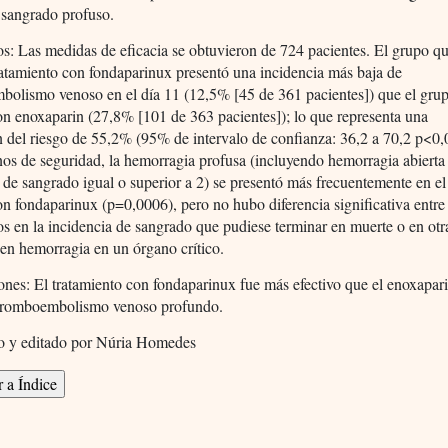
 sangrado profuso.
s: Las medidas de eficacia se obtuvieron de 724 pacientes. El grupo q
ratamiento con fondaparinux presentó una incidencia más baja de
bolismo venoso en el día 11 (12,5% [45 de 361 pacientes]) que el gru
on enoxaparin (27,8% [101 de 363 pacientes]); lo que representa una
 del riesgo de 55,2% (95% de intervalo de confianza: 36,2 a 70,2 p<0,
os de seguridad, la hemorragia profusa (incluyendo hemorragia abierta
 de sangrado igual o superior a 2) se presentó más frecuentemente en e
on fondaparinux (p=0,0006), pero no hubo diferencia significativa entre
s en la incidencia de sangrado que pudiese terminar en muerte o en otr
 en hemorragia en un órgano crítico.
nes: El tratamiento con fondaparinux fue más efectivo que el enoxapar
l tromboembolismo venoso profundo.
o y editado por Núria Homedes