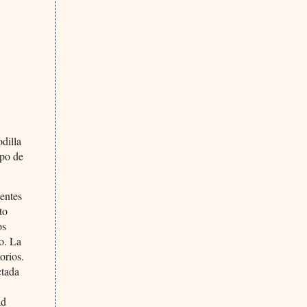
odilla
ipo de
ientes
to
os
io. La
orios.
ctada
ad