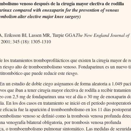
bolismo venoso después de la cirugía mayor electiva de rodilla
rinux compared with enoxaparin for the prevention of venous
mbolism alter elective major knee surgery)
, Eriksson BI, Lassen MR, Turpie GGA
The New England Journal of
2001; 345 (18): 1305-1310
e los tratamientos tromboprofilácticos que existen la cirugía mayor de r
un riesgo alto de tromboembolismo venoso. Fondaparinux es un nuevo t
titrombótico que puede reducir este riesgo.
n un estudio de doble ciego asignamos de forma aleatoria a 1.049 pac
vos que iban a tener cirugía mayor electiva de rodilla a recibir tratamien
eo con 2,5 mg de fondaparinux una vez al día o 30 mg de enoxaparin d
día. En los dos casos en tratamiento se inició en el período postoperator
 eficacia fue la aparición d tromboembolismo en los 11 días postoperat
oembolismo venoso se definió como la trombosis venosa profunda dete
una venografía bilateral obligatoria, por trombosis venosa profunda
ica, o tromboembolismo pulmonar sintomático. Las medidas de segurid