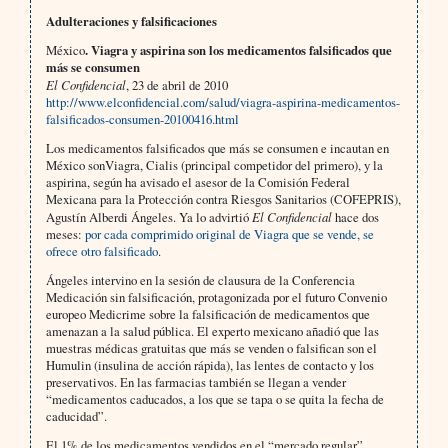
Adulteraciones y falsificaciones
México
. Viagra y aspirina son los medicamentos falsificados que
más se consumen
El Confidencial
, 23 de abril de 2010
http://www.elconfidencial.com/salud/viagra-aspirina-medicamentos-
falsificados-consumen-20100416.html
Los medicamentos falsificados que más se consumen e incautan en
México sonViagra, Cialis (principal competidor del primero), y la
aspirina, según ha avisado el asesor de la Comisión Federal
Mexicana para la Protección contra Riesgos Sanitarios (COFEPRIS),
Agustín Alberdi Ángeles. Ya lo advirtió
El Confidencial
hace dos
meses:
por cada comprimido original de Viagra que se vende, se
ofrece otro falsificado
.
Ángeles intervino en la sesión de clausura de la Conferencia
Medicación sin falsificación, protagonizada por el futuro Convenio
europeo Medicrime sobre la falsificación de medicamentos que
amenazan a la salud pública. El experto mexicano añadió que las
muestras médicas gratuitas que más se venden o falsifican son el
Humulin (insulina de acción rápida), las lentes de contacto y los
preservativos. En las farmacias también se llegan a vender
“medicamentos caducados, a los que se tapa o se quita la fecha de
caducidad”.
El 1% de los medicamentos vendidos en el “mercado regular”