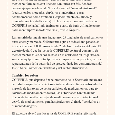
mexicano (farmacias con licencia sanitaria) son falsificados;
porcentaje que se eleva al 3% en el caso del “mercado informal”
(puestos en los mercados, depósitos clandestinos, casas
acondicionadas como farmacias, especialmente en Jalisco, y
pseudofarmacias sin licencia). En las inspecciones realizadas por
COFEPRIS se ha hallado incluso un cuarto de baño utilizado como
“almacén improvisado de vacunas”, reveló Ángeles.
Las autoridades mexicanas incautaron 25 toneladas de medicamentos
entre enero y marzo de 2010 mientras que en todo el año pasado, se
inspeccionaron 11.000 farmacias de 20 de los 31 estados del país. El
experto declaró que la lucha de COFEPRIS contra el comercio de
medicamentos falsificados se basa en la actuación en los puntos de
venta de equipos multidisciplinares compuestos por policías, peritos,
representantes de la autoridad de protección de los consumidores, del
Instituto de Protección Industrial y del sector alimenticio.
También los roban
COFEPRIS, que depende financieramente de la Secretaría mexicana
de Salud aunque trabaja de forma independiente, tiene controladas la
mayoría de las zonas de venta callejera de medicamentos, agregó.
Además de medicamentos falsos, las autoridades han incautado
placas de impresión de cajas de medicamentos y han detectado el
desvío de medicamentos para hospitales con el fin de “venderlos en
el mercado negro”
.
El experto subrayó que los retos de COFEPRIS son la reforma del