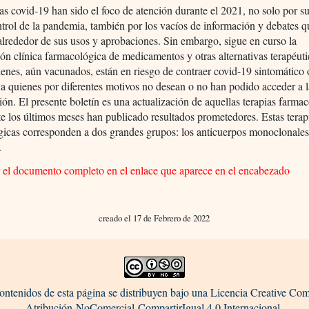
s covid-19 han sido el foco de atención durante el 2021, no solo por s
ntrol de la pandemia, también por los vacíos de información y debates q
lrededor de sus usos y aprobaciones. Sin embargo, sigue en curso la
ión clínica farmacológica de medicamentos y otras alternativas terapéuti
uienes, aún vacunados, están en riesgo de contraer covid-19 sintomático 
r a quienes por diferentes motivos no desean o no han podido acceder a 
ón. El presente boletín es una actualización de aquellas terapias farma
e los últimos meses han publicado resultados prometedores. Estas terap
gicas corresponden a dos grandes grupos: los anticuerpos monoclonale
.
r el documento completo en el enlace que aparece en el encabezado
creado el 17 de Febrero de 2022
ontenidos de esta página se distribuyen bajo una Licencia Creative C
Atribución-NoComercial-CompartirIgual 4.0 Internacional.