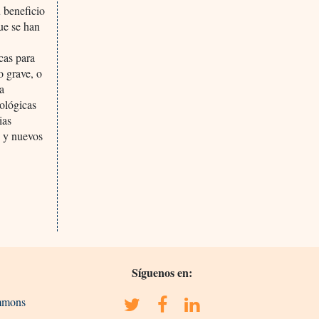
u beneficio
ue se han
cas para
o grave, o
la
cológicas
ias
s y nuevos
Síguenos en:
ommons