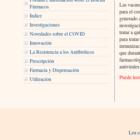
Las vacuna
Fármacos
para el co
Índice
generado a
Investigaciones
investigac
tratar a q
Novedades sobre el COVID
para trata
Innovación
inmunizaci
La Resistencia a los Antibióticos
que durant
farmacoló
Prescripción
antivirales
Farmacia y Dispensación
Puede lee
Utilización
Los c