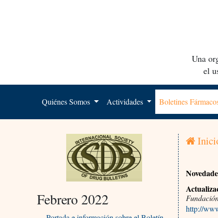
Una org
el 
Quiénes Somos
Actividades
Boletines Fármac
Inici
Novedade
Actualiza
Febrero 2022
Fundació
http://ww
Portada e información sobre el Boletín