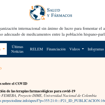
anización internacional sin ánimo de lucro para fomentar el 
uso adecuado de medicamentos entre la población hispano-parl
Últimas
os
RELEM
Financiación
Videos
Infogramas
Noticias
o
s sobre el COVID
ción de las terapias farmacológicas para covid-19
n FEMEBA, Proyecto DIME, Universidad Nacional de Colombia
w.proyectodime.info/apex/f?p=355:21:0::::P21_ID_PUBLICACION:1